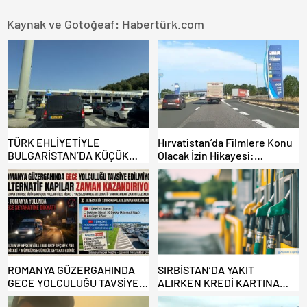
Kaynak ve Gotoğeaf: Habertürk.com
TÜRK EHLİYETİYLE
Hırvatistan’da Filmlere Konu
BULGARİSTAN’DA KÜÇÜK
Olacak İzin Hikayesi:
HATA, ARACINA 6 AY EL
Benzinlikte Eşini Unuttu!
KONULMASINA YOL AÇTI
ROMANYA GÜZERGAHINDA
SIRBİSTAN’DA YAKIT
GECE YOLCULUĞU TAVSİYE
ALIRKEN KREDİ KARTINA
EDİLMİYOR: ALTERNATİF
DİKKAT: MAĞDUR OLMAYIN!