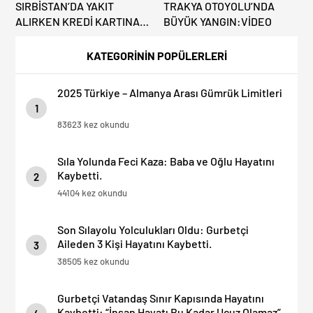
SIRBİSTAN’DA YAKIT
TRAKYA OTOYOLU’NDA
ALIRKEN KREDİ KARTINA
BÜYÜK YANGIN:VİDEO
DİKKAT: MAĞDUR
OLMAYIN!
KATEGORİNİN POPÜLERLERİ
2025 Türkiye – Almanya Arası Gümrük Limitleri
1
83623 kez okundu
Sıla Yolunda Feci Kaza: Baba ve Oğlu Hayatını
Kaybetti.
2
44104 kez okundu
Son Sılayolu Yolculukları Oldu: Gurbetçi
Aileden 3 Kişi Hayatını Kaybetti.
3
38505 kez okundu
Gurbetçi Vatandaş Sınır Kapısında Hayatını
Kaybetti: “İnsan Hayatı Bu Kadar Ucuz Olamaz”.