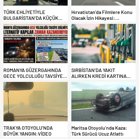
TÜRK EHLİYETİYLE
Hırvatistan’da Filmlere Konu
BULGARİSTAN’DA KÜÇÜK
Olacak İzin Hikayesi:
HATA, ARACINA 6 AY EL
Benzinlikte Eşini Unuttu!
KONULMASINA YOL AÇTI
ROMANYA GÜZERGAHINDA
SIRBİSTAN’DA YAKIT
GECE YOLCULUĞU TAVSİYE
ALIRKEN KREDİ KARTINA
EDİLMİYOR: ALTERNATİF
DİKKAT: MAĞDUR OLMAYIN!
KAPILAR ZAMAN
KAZANDIRIYOR!
TRAKYA OTOYOLU’NDA
Maritsa Otoyolu’nda Kaza:
BÜYÜK YANGIN:VİDEO
Türk Sürücü Ucuz Atlattı