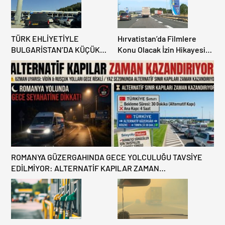
TÜRK EHLİYETİYLE
Hırvatistan’da Filmlere
BULGARİSTAN’DA KÜÇÜK
Konu Olacak İzin Hikayesi:
HATA, ARACINA 6 AY EL
Benzinlikte Eşini Unuttu!
KONULMASINA YOL AÇTI
ROMANYA GÜZERGAHINDA GECE YOLCULUĞU TAVSİYE
EDİLMİYOR: ALTERNATİF KAPILAR ZAMAN
KAZANDIRIYOR!