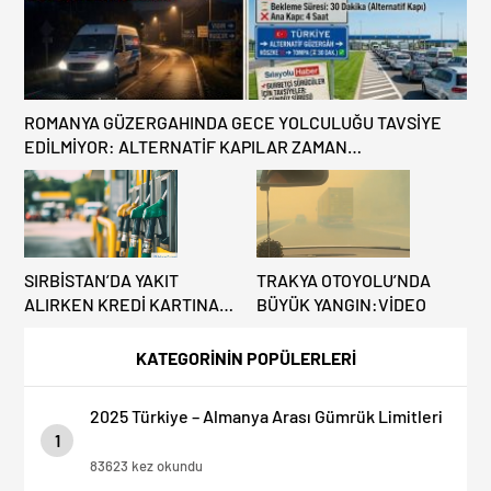
ROMANYA GÜZERGAHINDA GECE YOLCULUĞU TAVSİYE
EDİLMİYOR: ALTERNATİF KAPILAR ZAMAN
KAZANDIRIYOR!
SIRBİSTAN’DA YAKIT
TRAKYA OTOYOLU’NDA
ALIRKEN KREDİ KARTINA
BÜYÜK YANGIN:VİDEO
DİKKAT: MAĞDUR
OLMAYIN!
KATEGORİNİN POPÜLERLERİ
2025 Türkiye – Almanya Arası Gümrük Limitleri
1
83623 kez okundu