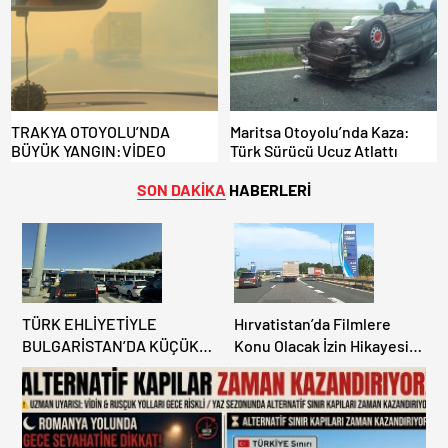
KAPILAR ZAMAN
KAZANDIRIYOR!
TRAKYA OTOYOLU’NDA
Maritsa Otoyolu’nda Kaza:
BÜYÜK YANGIN:VİDEO
Türk Sürücü Ucuz Atlattı
SON DAKİKA
HABERLERİ
TÜRK EHLİYETİYLE
Hırvatistan’da Filmlere
BULGARİSTAN’DA KÜÇÜK
Konu Olacak İzin Hikayesi:
HATA, ARACINA 6 AY EL
Benzinlikte Eşini Unuttu!
KONULMASINA YOL AÇTI