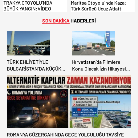
TRAKYA OTOYOLU’NDA
Maritsa Otoyolu’nda Kaza:
BÜYÜK YANGIN:VİDEO
Türk Sürücü Ucuz Atlattı
SON DAKİKA
HABERLERİ
TÜRK EHLİYETİYLE
Hırvatistan’da Filmlere
BULGARİSTAN’DA KÜÇÜK
Konu Olacak İzin Hikayesi:
HATA, ARACINA 6 AY EL
Benzinlikte Eşini Unuttu!
KONULMASINA YOL AÇTI
ROMANYA GÜZERGAHINDA GECE YOLCULUĞU TAVSİYE