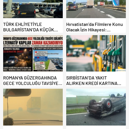
TÜRK EHLİYETİYLE
Hırvatistan’da Filmlere Konu
BULGARİSTAN’DA KÜÇÜK
Olacak İzin Hikayesi:
HATA, ARACINA 6 AY EL
Benzinlikte Eşini Unuttu!
KONULMASINA YOL AÇTI
ROMANYA GÜZERGAHINDA
SIRBİSTAN’DA YAKIT
GECE YOLCULUĞU TAVSİYE
ALIRKEN KREDİ KARTINA
EDİLMİYOR: ALTERNATİF
DİKKAT: MAĞDUR OLMAYIN!
KAPILAR ZAMAN
KAZANDIRIYOR!