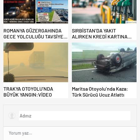
ROMANYA GÜZERGAHINDA
SIRBİSTAN’DA YAKIT
GECE YOLCULUĞU TAVSİYE
ALIRKEN KREDİ KARTINA
EDİLMİYOR: ALTERNATİF
DİKKAT: MAĞDUR OLMAYIN!
KAPILAR ZAMAN
KAZANDIRIYOR!
TRAKYA OTOYOLU’NDA
Maritsa Otoyolu’nda Kaza:
BÜYÜK YANGIN:VİDEO
Türk Sürücü Ucuz Atlattı