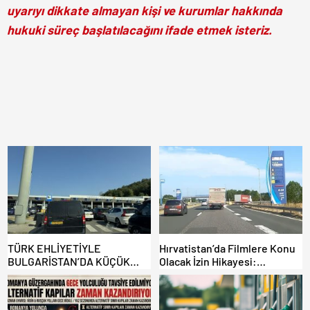
uyarıyı dikkate almayan kişi ve kurumlar hakkında
hukuki süreç başlatılacağını ifade etmek isteriz.
TÜRK EHLİYETİYLE
Hırvatistan’da Filmlere Konu
BULGARİSTAN’DA KÜÇÜK
Olacak İzin Hikayesi:
HATA, ARACINA 6 AY EL
Benzinlikte Eşini Unuttu!
KONULMASINA YOL AÇTI