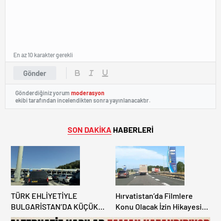
En az 10 karakter gerekli
Gönder
Gönderdiğiniz yorum
moderasyon
ekibi tarafından incelendikten sonra yayınlanacaktır.
SON DAKİKA
HABERLERİ
TÜRK EHLİYETİYLE
Hırvatistan’da Filmlere
BULGARİSTAN’DA KÜÇÜK
Konu Olacak İzin Hikayesi:
HATA, ARACINA 6 AY EL
Benzinlikte Eşini Unuttu!