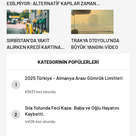
EDİLMİYOR: ALTERNATİF KAPILAR ZAMAN
KAZANDIRIYOR!
SIRBİSTAN’DA YAKIT
TRAKYA OTOYOLU’NDA
ALIRKEN KREDİ KARTINA
BÜYÜK YANGIN:VİDEO
DİKKAT: MAĞDUR
OLMAYIN!
KATEGORİNİN POPÜLERLERİ
2025 Türkiye – Almanya Arası Gümrük Limitleri
1
83637 kez okundu
Sıla Yolunda Feci Kaza: Baba ve Oğlu Hayatını
Kaybetti.
2
44109 kez okundu