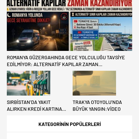
KONULMASINA YOL AÇTI
ROMANYA GÜZERGAHINDA GECE YOLCULUĞU TAVSİYE
EDİLMİYOR: ALTERNATİF KAPILAR ZAMAN
KAZANDIRIYOR!
SIRBİSTAN’DA YAKIT
TRAKYA OTOYOLU’NDA
ALIRKEN KREDİ KARTINA
BÜYÜK YANGIN:VİDEO
DİKKAT: MAĞDUR
OLMAYIN!
KATEGORİNİN POPÜLERLERİ