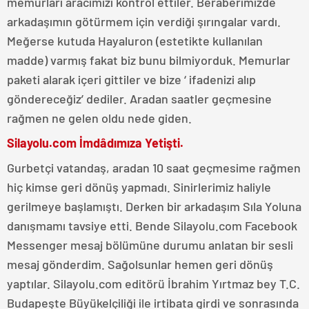
memurları aracımızı kontrol ettiler. Beraberimizde
arkadaşımın götürmem için verdiği şırıngalar vardı.
Meğerse kutuda Hayaluron (estetikte kullanılan
madde) varmış fakat biz bunu bilmiyorduk. Memurlar
paketi alarak içeri gittiler ve bize ‘ ifadenizi alıp
göndereceğiz’ dediler. Aradan saatler geçmesine
rağmen ne gelen oldu nede giden.
Silayolu.com İmdâdımıza Yetişti.
Gurbetçi vatandaş, aradan 10 saat geçmesime rağmen
hiç kimse geri dönüş yapmadı. Sinirlerimiz haliyle
gerilmeye başlamıştı. Derken bir arkadaşım Sıla Yoluna
danışmamı tavsiye etti. Bende Silayolu.com Facebook
Messenger mesaj bölümüne durumu anlatan bir sesli
mesaj gönderdim. Sağolsunlar hemen geri dönüş
yaptılar. Silayolu.com editörü İbrahim Yırtmaz bey T.C.
Budapeşte Büyükelçiliği ile irtibata girdi ve sonrasında