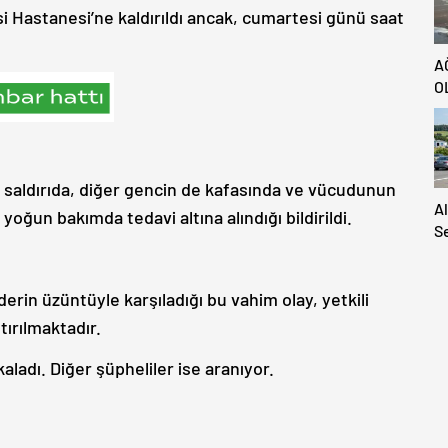
 Hastanesi’ne kaldırıldı ancak, cumartesi günü saat
A
O
 saldırıda, diğer gencin de kafasında ve vücudunun
A
 yoğun bakımda tedavi altına alındığı bildirildi.
S
S
A
H
in üzüntüyle karşıladığı bu vahim olay, yetkili
Ya
tırılmaktadır.
kaladı. Diğer şüpheliler ise aranıyor.