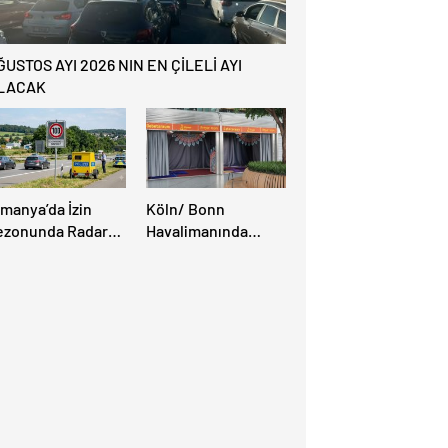
ĞUSTOS AYI 2026 NIN EN ÇİLELİ AYI
LACAK
lmanya’da İzin
Köln/ Bonn
ezonunda Radar
Havalimanında
ezonu Başladı: 3-9
Müslüman Yolcular
ğustos’ta Radar
İçin Yeni İbadet
ız Denetimi
Alanları Açıldı
pılacak!