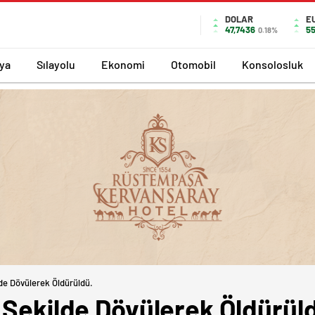
DOLAR
E
47,7436
55
0.18%
ya
Sılayolu
Ekonomi
Otomobil
Konsolosluk
lde Dövülerek Öldürüldü.
 Şekilde Dövülerek Öldürül