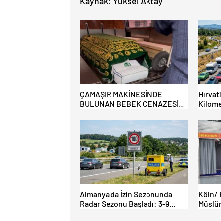
Kaynak: Yüksel Aktay
ÇAMAŞIR MAKİNESİNDE
Hırvat
BULUNAN BEBEK CENAZESİ
Kilome
ŞOK ETTİ
Almanya’da İzin Sezonunda
Köln/ 
Radar Sezonu Başladı: 3-9
Müslüm
Ağustos’ta Radar Hız Denetimi
İbadet 