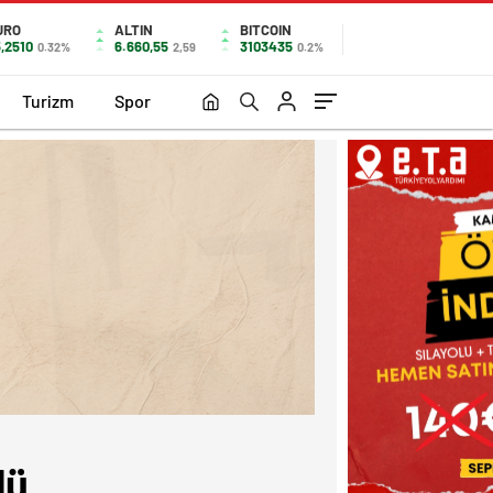
URO
ALTIN
BITCOIN
,2510
6.660,55
3103435
0.32%
2,59
0.2%
Turizm
Spor
dü.