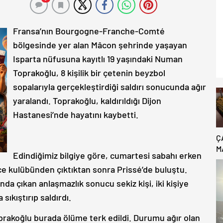
Fransa’nın Bourgogne-Franche-Comté
bölgesinde yer alan Mâcon şehrinde yaşayan
Isparta nüfusuna kayıtlı 19 yaşındaki Numan
Toprakoğlu, 8 kişilik bir çetenin beyzbol
sopalarıyla gerçekleştirdiği saldırı sonucunda ağır
yaralandı. Toprakoğlu, kaldırıldığı Dijon
Hastanesi’nde hayatını kaybetti.
Ç
M
Edindiğimiz bilgiye göre, cumartesi sabahı erken
B
ece kulübünden çıktıktan sonra Prissé’de buluştu.
C
ında çıkan anlaşmazlık sonucu sekiz kişi, iki kişiye
sıkıştırıp saldırdı.
rakoğlu burada ölüme terk edildi. Durumu ağır olan