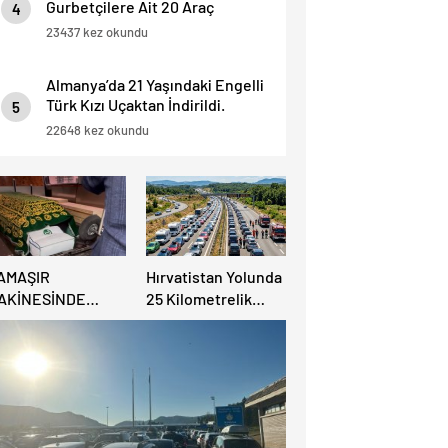
Gurbetçilere Ait 20 Araç
4
Trafikten Men Edildi.
23437 kez okundu
Almanya’da 21 Yaşındaki Engelli
Türk Kızı Uçaktan İndirildi.
5
Detaylar Haberde.
22648 kez okundu
AMAŞIR
Hırvatistan Yolunda
AKİNESİNDE
25 Kilometrelik
ULUNAN BEBEK
Trafik Kuyruğu
ENAZESİ ŞOK ETTİ