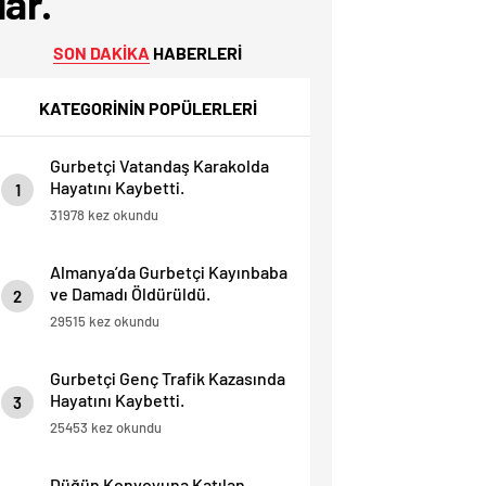
ar.
SON DAKİKA
HABERLERİ
KATEGORİNİN POPÜLERLERİ
Gurbetçi Vatandaş Karakolda
Hayatını Kaybetti.
1
31978 kez okundu
Almanya’da Gurbetçi Kayınbaba
ve Damadı Öldürüldü.
2
29515 kez okundu
Gurbetçi Genç Trafik Kazasında
Hayatını Kaybetti.
3
25453 kez okundu
Düğün Konvoyuna Katılan