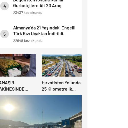
Gurbetçilere Ait 20 Araç
4
Trafikten Men Edildi.
23437 kez okundu
Almanya’da 21 Yaşındaki Engelli
Türk Kızı Uçaktan İndirildi.
5
Detaylar Haberde.
22648 kez okundu
AMAŞIR
Hırvatistan Yolunda
AKİNESİNDE
25 Kilometrelik
ULUNAN BEBEK
Trafik Kuyruğu
ENAZESİ ŞOK ETTİ