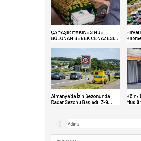
ÇAMAŞIR MAKİNESİNDE
Hırvat
BULUNAN BEBEK CENAZESİ
Kilome
ŞOK ETTİ
Almanya’da İzin Sezonunda
Köln/ 
Radar Sezonu Başladı: 3-9
Müslüm
Ağustos’ta Radar Hız Denetimi
İbadet 
Yapılacak!