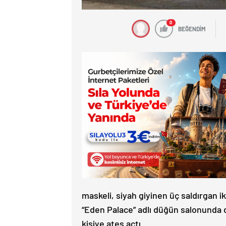
0
BEĞENDİM
maskeli, siyah giyinen üç saldırgan iki
“Eden Palace” adlı düğün salonunda d
kişiye ateş açtı.