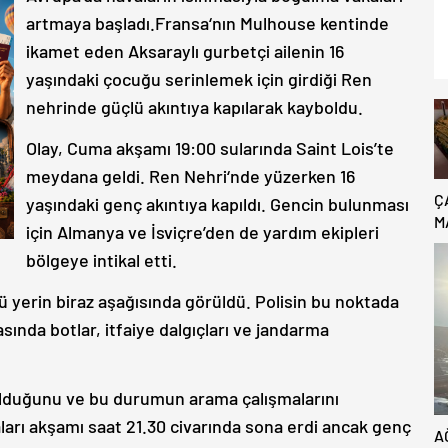
artmaya başladı.Fransa‘nın Mulhouse kentinde
ikamet eden Aksaraylı gurbetçi ailenin 16
yaşındaki çocuğu serinlemek için girdiği Ren
nehrinde güçlü akıntıya kapılarak kayboldu.
Olay, Cuma akşamı 19:00 sularında Saint Lois’te
meydana geldi. Ren Nehri‘nde yüzerken 16
Ç
yaşındaki genç akıntıya kapıldı. Gencin bulunması
M
için Almanya ve İsviçre’den de yardım ekipleri
B
bölgeye intikal etti.
C
 yerin biraz aşağısında görüldü. Polisin bu noktada
sında botlar, itfaiye dalgıçları ve jandarma
ü olduğunu ve bu durumun arama çalışmalarını
maları akşamı saat 21.30 civarında sona erdi ancak genç
A