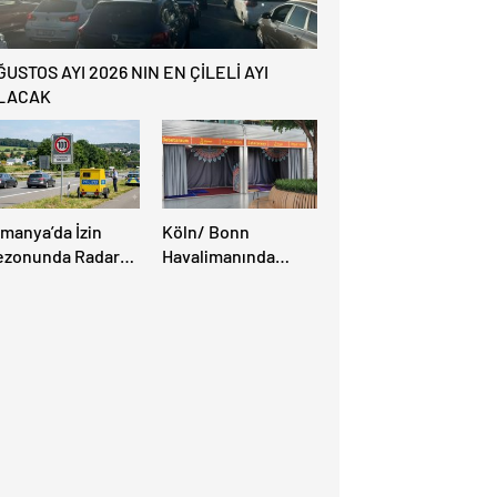
ĞUSTOS AYI 2026 NIN EN ÇİLELİ AYI
LACAK
lmanya’da İzin
Köln/ Bonn
ezonunda Radar
Havalimanında
ezonu Başladı: 3-9
Müslüman Yolcular
ğustos’ta Radar
İçin Yeni İbadet
ız Denetimi
Alanları Açıldı
pılacak!