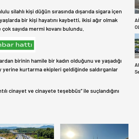
ulu silahlı kişi düğün sırasında dışarıda sigara içen
yaşlarda bir kişi hayatını kaybetti, ikisi ağır olmak
A
O
de çok sayıda mermi kovanı bulundu.
nlardan birinin hamile bir kadın olduğunu ve yaşadığı
A
y yerine kurtarma ekipleri geldiğinde saldırganlar
S
S
A
antılı cinayet ve cinayete teşebbüs” ile suçlandığını
H
Ya