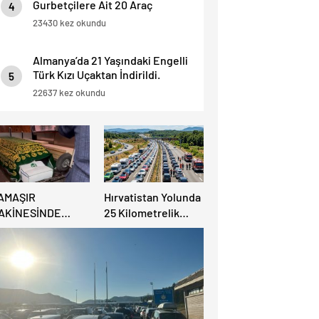
Gurbetçilere Ait 20 Araç
4
Trafikten Men Edildi.
23430 kez okundu
Almanya’da 21 Yaşındaki Engelli
Türk Kızı Uçaktan İndirildi.
5
Detaylar Haberde.
22637 kez okundu
AMAŞIR
Hırvatistan Yolunda
AKİNESİNDE
25 Kilometrelik
ULUNAN BEBEK
Trafik Kuyruğu
ENAZESİ ŞOK ETTİ