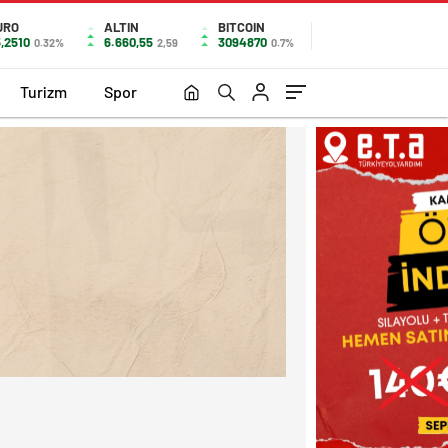
URO
ALTIN
BITCOIN
,2510
6.660,55
3094870
0.32%
2,59
0.7%
Turizm
Spor