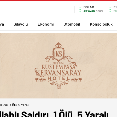
DOLAR
E
47,7436
55
0.18%
ya
Sılayolu
Ekonomi
Otomobil
Konsolosluk
ldırı. 1 Ölü, 5 Yaralı.
hlı Saldırı. 1 Ölü, 5 Yaralı.