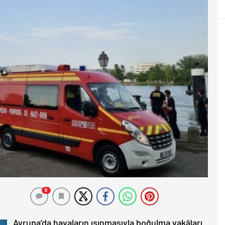
0
Avrupa’da havaların ısınmasıyla boğulma vakâları