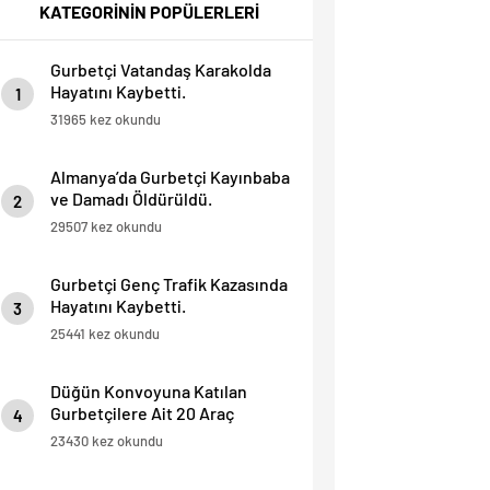
KATEGORİNİN POPÜLERLERİ
Gurbetçi Vatandaş Karakolda
Hayatını Kaybetti.
1
31965 kez okundu
Almanya’da Gurbetçi Kayınbaba
ve Damadı Öldürüldü.
2
29507 kez okundu
Gurbetçi Genç Trafik Kazasında
Hayatını Kaybetti.
3
25441 kez okundu
Düğün Konvoyuna Katılan
Gurbetçilere Ait 20 Araç
4
Trafikten Men Edildi.
23430 kez okundu