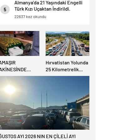
Almanya’da 21 Yaşındaki Engelli
Türk Kızı Uçaktan İndirildi.
5
Detaylar Haberde.
22637 kez okundu
AMAŞIR
Hırvatistan Yolunda
AKİNESİNDE
25 Kilometrelik
ULUNAN BEBEK
Trafik Kuyruğu
ENAZESİ ŞOK ETTİ
ĞUSTOS AYI 2026 NIN EN ÇİLELİ AYI