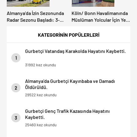
Almanya’da İzin Sezonunda
Köln/ Bonn Havalimanında
Radar Sezonu Başladı: 3-9
Müslüman Yolcular İçin Yeni
Ağustos’ta Radar Hız
İbadet Alanları Açıldı
Denetimi Yapılacak!
KATEGORİNİN POPÜLERLERİ
Gurbetçi Vatandaş Karakolda Hayatını Kaybetti.
1
31992 kez okundu
Almanya’da Gurbetçi Kayınbaba ve Damadı
Öldürüldü.
2
29522 kez okundu
Gurbetçi Genç Trafik Kazasında Hayatını
Kaybetti.
3
25460 kez okundu