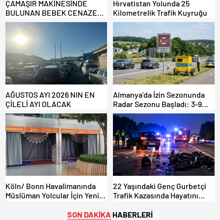
ÇAMAŞIR MAKİNESİNDE
Hırvatistan Yolunda 25
BULUNAN BEBEK CENAZESİ
Kilometrelik Trafik Kuyruğu
ŞOK ETTİ
AĞUSTOS AYI 2026 NIN EN
Almanya’da İzin Sezonunda
ÇİLELİ AYI OLACAK
Radar Sezonu Başladı: 3-9
Ağustos’ta Radar Hız
Denetimi Yapılacak!
Köln/ Bonn Havalimanında
22 Yaşındaki Genç Gurbetçi
Müslüman Yolcular İçin Yeni
Trafik Kazasında Hayatını
İbadet Alanları Açıldı
Kaybetti.
SON DAKİKA
HABERLERİ