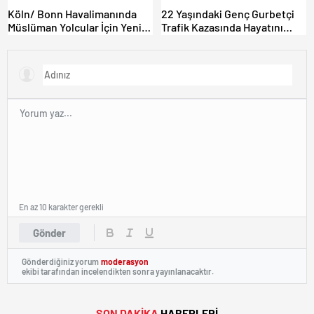
Köln/ Bonn Havalimanında
22 Yaşındaki Genç Gurbetçi
Müslüman Yolcular İçin Yeni
Trafik Kazasında Hayatını
İbadet Alanları Açıldı
Kaybetti.
En az 10 karakter gerekli
Gönder
Gönderdiğiniz yorum
moderasyon
ekibi tarafından incelendikten sonra yayınlanacaktır.
SON DAKİKA
HABERLERİ