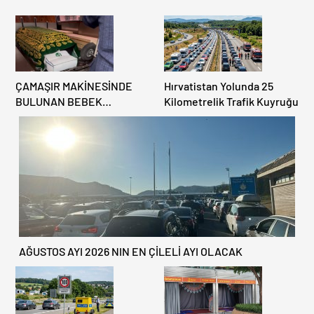
ÇAMAŞIR MAKİNESİNDE
Hırvatistan Yolunda 25
BULUNAN BEBEK
Kilometrelik Trafik Kuyruğu
CENAZESİ ŞOK ETTİ
AĞUSTOS AYI 2026 NIN EN ÇİLELİ AYI OLACAK