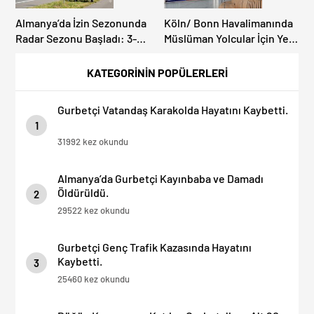
Almanya’da İzin Sezonunda
Köln/ Bonn Havalimanında
Radar Sezonu Başladı: 3-9
Müslüman Yolcular İçin Yeni
Ağustos’ta Radar Hız
İbadet Alanları Açıldı
Denetimi Yapılacak!
KATEGORİNİN POPÜLERLERİ
Gurbetçi Vatandaş Karakolda Hayatını Kaybetti.
1
31992 kez okundu
Almanya’da Gurbetçi Kayınbaba ve Damadı
Öldürüldü.
2
29522 kez okundu
Gurbetçi Genç Trafik Kazasında Hayatını
Kaybetti.
3
25460 kez okundu