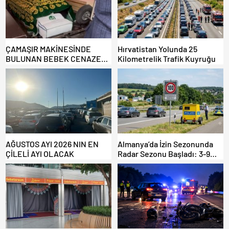
ÇAMAŞIR MAKİNESİNDE
Hırvatistan Yolunda 25
BULUNAN BEBEK CENAZESİ
Kilometrelik Trafik Kuyruğu
ŞOK ETTİ
AĞUSTOS AYI 2026 NIN EN
Almanya’da İzin Sezonunda
ÇİLELİ AYI OLACAK
Radar Sezonu Başladı: 3-9
Ağustos’ta Radar Hız
Denetimi Yapılacak!