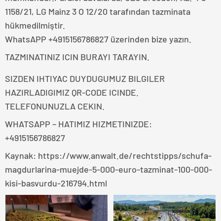
1158/21, LG Mainz 3 O 12/20 tarafından tazminata
hükmedilmiştir.
WhatsAPP +4915156786827 üzerinden bize yazın.
TAZMINATINIZ ICIN BURAYI TARAYIN.
SIZDEN IHTIYAC DUYDUGUMUZ BILGILER
HAZIRLADIGIMIZ QR-CODE ICINDE.
TELEFONUNUZLA CEKIN.
WHATSAPP – HATIMIZ HIZMETINIZDE:
+4915156786827
Kaynak: https://www.anwalt.de/rechtstipps/schufa-
magdurlarina-muejde-5-000-euro-tazminat-100-000-
kisi-basvurdu-216794.html