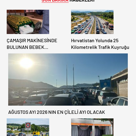
ÇAMAŞIR MAKİNESİNDE
Hırvatistan Yolunda 25
BULUNAN BEBEK
Kilometrelik Trafik Kuyruğu
CENAZESİ ŞOK ETTİ
AĞUSTOS AYI 2026 NIN EN ÇİLELİ AYI OLACAK