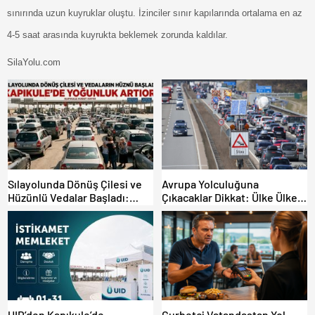
sınırında uzun kuyruklar oluştu. İzinciler sınır kapılarında ortalama en az
4-5 saat arasında kuyrukta beklemek zorunda kaldılar.
SilaYolu.com
Sılayolunda Dönüş Çilesi ve
Avrupa Yolculuğuna
Hüzünlü Vedalar Başladı:
Çıkacaklar Dikkat: Ülke Ülke
Kapıkule’de Yoğunluk Artıyor!
Güncel Trafik Kuralları,
Avrupa Otoyol Hız Limitleri
UID’den Kapıkule’de
Gurbetçi Vatandaştan Yol