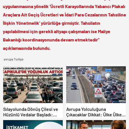
uygulanmasına yönelik ‘Ücretli Karayollarında Yabancı Plakalı
Araçlara Ait Geçiş Ücretleri ve İdari Para Cezalarının Tahsiline
İlişkin Yönetmelik’ yürürlüğe girmiştir. Tahsilatın
yapılabilmesi için gerekli altyapı çalışmaları ise Maliye
Bakanlığı koordinasyonunda devam etmektedir”
açıklamasında bulundu.
avrupa Turkiye
Sılayolunda Dönüş Çilesi ve
Avrupa Yolculuğuna
Hüzünlü Vedalar Başladı:
Çıkacaklar Dikkat: Ülke Ülke
Kapıkule’de Yoğunluk Artıyor!
Güncel Trafik Kuralları,
Avrupa Otoyol Hız Limitleri