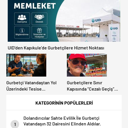
UID’den Kapıkule’de Gurbetçilere Hizmet Noktası
Gurbetçi Vatandaştan Yol
Gurbetçilere Sınır
Üzerindeki Tesise
Kapısında “Cezalı Geçiş”
Dolandırıcılık İddiası:
Sürprizi: Ödemeyen Yurt
“Hesabınızı Mutlaka Kontrol
Dışına Çıkamıyor!
KATEGORİNİN POPÜLERLERİ
Edin”
Dolandırıcılar Sahte Evlilik İle Gurbetçi
Vatandaşın 32 Dairesini Elinden Aldılar.
1