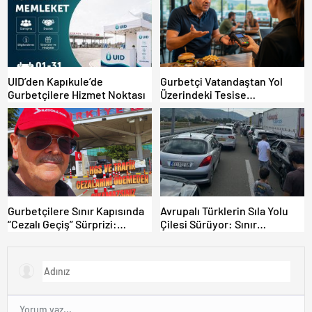
UID’den Kapıkule’de
Gurbetçi Vatandaştan Yol
Gurbetçilere Hizmet Noktası
Üzerindeki Tesise
Dolandırıcılık İddiası:
“Hesabınızı Mutlaka Kontrol
Edin”
Gurbetçilere Sınır Kapısında
Avrupalı Türklerin Sıla Yolu
“Cezalı Geçiş” Sürprizi:
Çilesi Sürüyor: Sınır
Ödemeyen Yurt Dışına
Kapılarında Saatler Süren
Çıkamıyor!
Bekleyiş