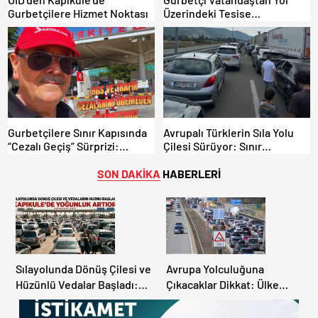
Gurbetçilere Hizmet Noktası
Üzerindeki Tesise
Dolandırıcılık İddiası:
“Hesabınızı Mutlaka Kontrol
Edin”
Gurbetçilere Sınır Kapısında
Avrupalı Türklerin Sıla Yolu
“Cezalı Geçiş” Sürprizi:
Çilesi Sürüyor: Sınır
Ödemeyen Yurt Dışına
Kapılarında Saatler Süren
Çıkamıyor!
Bekleyiş
SON DAKİKA
HABERLERİ
Sılayolunda Dönüş Çilesi ve
Avrupa Yolculuğuna
Hüzünlü Vedalar Başladı:
Çıkacaklar Dikkat: Ülke
Kapıkule’de Yoğunluk
Ülke Güncel Trafik Kuralları,
Artıyor!
Avrupa Otoyol Hız Limitleri