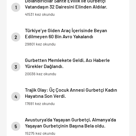
Dolandırıcılar Sahte Evlilik İle Gurbetçi
Vatandaşın 32 Dairesini Elinden Aldılar.
1
41531 kez okundu
Türkiye’ye Giden Araç İçerisinde Beyan
Edilmeyen 60 Bin Avro Yakalandı
2
29801 kez okundu
Gurbetten Memlekete Geldi, Acı Haberle
Yürekler Dağlandı.
3
20036 kez okundu
Trajik Olay: Üç Çocuk Annesi Gurbetçi Kadın
Hayatına Son Verdi.
4
17691 kez okundu
Avusturya’da Yaşayan Gurbetçi, Almanya’da
Yaşayan Gurbetçinin Başına Bela oldu.
5
15275 kez okundu