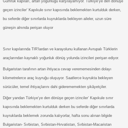
Gümrük kapıları, artan yoğunluğu karşılayamıyor. Türkiye’ye den dönüşe
geçen izinciler’ Kapıkule sınır kapısında beklemekten kurtulduk derken,
bu seferde diğer sınırlarda kuyruklarda bekleyen aileler, uzun süre
güneşin alnında perişan oluyor
Sınır kapılarında TIR’lardan ve karayolunu kullanan Avrupalı Türklerin
araçlarından kaynaklı yoğunluk dönüş yolunda izincileri perişan ediyor.
Bulgaristan tarafının artan ihtiyaca cevap verememesinden dolayı
kilometrelerce araç kuyruğu oluşuyor. Saatlerce kuyrukta bekleyen
sürücüler, temel ihtiyaçlarını dahi giderememekten şikâyetçiler.
Diğer yandan Türkiye’ye den dönüşe geçen izinciler’ Kapıkule sınır
kapısında beklemekten kurtulduk derken bu seferde diğer sınırlarda
kuyruklarda beklemek zorunda kalıyorlar, hafta sonu alınan bilgide
Bulgaristan- Sırbistan, Sırbistan-Hırvatistan, Sırbistan-Macaristan