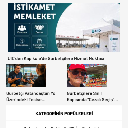
Kapıkule’de Yoğunluk
Ülke Güncel Trafik Kuralları,
Artıyor!
Avrupa Otoyol Hız Limitleri
UID’den Kapıkule’de Gurbetçilere Hizmet Noktası
Gurbetçi Vatandaştan Yol
Gurbetçilere Sınır
Üzerindeki Tesise
Kapısında “Cezalı Geçiş”
Dolandırıcılık İddiası:
Sürprizi: Ödemeyen Yurt
“Hesabınızı Mutlaka Kontrol
Dışına Çıkamıyor!
KATEGORİNİN POPÜLERLERİ
Edin”