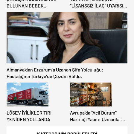
BULUNAN BEBEK
“LİSANSSIZ İLAÇ” UYARISI:
CENAZESİ ŞOK ETTİ
GÜMRÜKTE EL
KONULUYOR!
Almanya’dan Erzurum’a Uzanan Şifa Yolculuğu:
Hastalığına Türkiye’de Çözüm Buldu.
LÖSEV İYİLİKLER TIRI
Avrupa’da “Acil Durum”
YENİDEN YOLLARDA
Hazırlığı Yapın: Uzmanlar
“Gıda Stoklarınızı Gözden
Geçirin” Diyor!
KATEGORİNİN POPÜLERLERİ