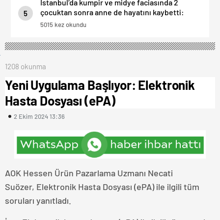
İstanbul‘da kumpir ve midye faciasında 2
çocuktan sonra anne de hayatını kaybetti:
5
Baba Servet Böçek Hastenede yaşam
5015 kez okundu
mücadelesi veriyor.
1208 okunma
Yeni Uygulama Başlıyor: Elektronik
Hasta Dosyası (ePA)
2 Ekim 2024 13:36
AOK Hessen Ürün Pazarlama Uzmanı Necati
Suözer, Elektronik Hasta Dosyası (ePA) ile ilgili tüm
soruları yanıtladı.