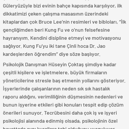
Güleryüzüyle bizi evinin bahçe kapısında karşılıyor, ilk
dikkatimizi çeken çalışma masasının üzerindeki
kitaplardan çok Bruce Lee’nin resimleri ve bibloları, ‘’İlk
gençliğimden beri Kung Fu ve o’nun felsefesine
hayranıyım. Kendini disipline etmeyi ve motivasyonu
sağlıyor. Kung Fu’yu iki tane Çinli hoca Dr. Jao
kardeşlerden öğrendim’’ diye söze başlıyor.
Psikolojik Danışman Hüseyin Çoktaş şimdiye kadar
çeşitli kişilere ve işletmelere, büyük firmaların
yöneticilerine stresle baş etmenin yollarını gösteriyor.
İşyerlerinde çalışanlarının neden sık sık hastalık
raporu aldığını, verimliliğinin düşmesinin nedenleri ve
bunun işyerine etkileri gibi konuları tespit edip çözüm
önerileri sunuyor. Tecrübesini daha çok iş ve işyeri
psikolojisi alanında edinmiş olsada, psikolojinin özel
hayattada aynı kurallara tabi olduğunu vurguluyor.