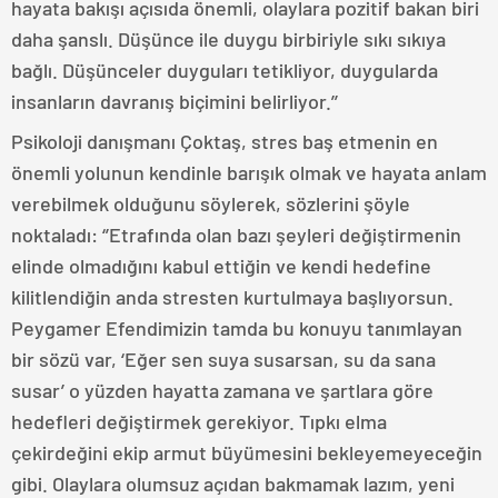
hayata bakışı açısıda önemli, olaylara pozitif bakan biri
daha şanslı. Düşünce ile duygu birbiriyle sıkı sıkıya
bağlı. Düşünceler duyguları tetikliyor, duygularda
insanların davranış biçimini belirliyor.’’
Psikoloji danışmanı Çoktaş, stres baş etmenin en
önemli yolunun kendinle barışık olmak ve hayata anlam
verebilmek olduğunu söylerek, sözlerini şöyle
noktaladı: ‘’Etrafında olan bazı şeyleri değiştirmenin
elinde olmadığını kabul ettiğin ve kendi hedefine
kilitlendiğin anda stresten kurtulmaya başlıyorsun.
Peygamer Efendimizin tamda bu konuyu tanımlayan
bir sözü var, ‘Eğer sen suya susarsan, su da sana
susar’ o yüzden hayatta zamana ve şartlara göre
hedefleri değiştirmek gerekiyor. Tıpkı elma
çekirdeğini ekip armut büyümesini bekleyemeyeceğin
gibi. Olaylara olumsuz açıdan bakmamak lazım, yeni