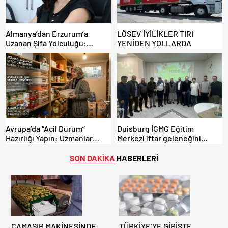
Almanya’dan Erzurum’a
LÖSEV İYİLİKLER TIRI
Uzanan Şifa Yolculuğu:
YENİDEN YOLLARDA
Hastalığına Türkiye’de Çözüm
Buldu.
Avrupa’da “Acil Durum”
Duisburg İGMG Eğitim
Hazırlığı Yapın: Uzmanlar
Merkezi iftar geleneğini
“Gıda Stoklarınızı Gözden
sürdürüyor
Geçirin” Diyor!
SON DAKİKA
HABERLERİ
ÇAMAŞIR MAKİNESİNDE
TÜRKİYE’YE GİRİŞTE