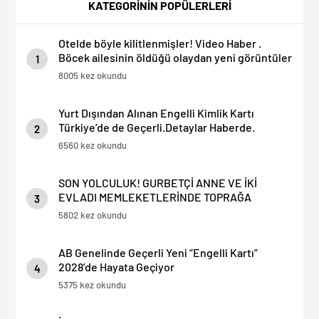
Geçirin” Diyor!
KATEGORİNİN POPÜLERLERİ
Otelde böyle kilitlenmişler! Video Haber .
Böcek ailesinin öldüğü olaydan yeni görüntüler
1
8005 kez okundu
Yurt Dışından Alınan Engelli Kimlik Kartı
Türkiye’de de Geçerli.Detaylar Haberde.
2
6560 kez okundu
SON YOLCULUK! GURBETÇİ ANNE VE İKİ
EVLADI MEMLEKETLERİNDE TOPRAĞA
3
VERİLDİ: YAN YANA TABUTLARI YÜREKLERİ
5802 kez okundu
DAĞLADI…
AB Genelinde Geçerli Yeni “Engelli Kartı”
2028’de Hayata Geçiyor
4
5375 kez okundu