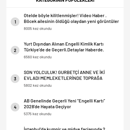
Otelde böyle kilitlenmişler! Video Haber .
Böcek ailesinin öldüğü olaydan yeni görüntüler
1
8005 kez okundu
Yurt Dışından Alınan Engelli Kimlik Kartı
Türkiye’de de Geçerli.Detaylar Haberde.
2
6560 kez okundu
SON YOLCULUK! GURBETÇİ ANNE VE İKİ
EVLADI MEMLEKETLERİNDE TOPRAĞA
3
VERİLDİ: YAN YANA TABUTLARI YÜREKLERİ
5802 kez okundu
DAĞLADI…
AB Genelinde Geçerli Yeni “Engelli Kartı”
2028’de Hayata Geçiyor
4
5375 kez okundu
İstanbul‘da kumpir ve midye faciasında 2