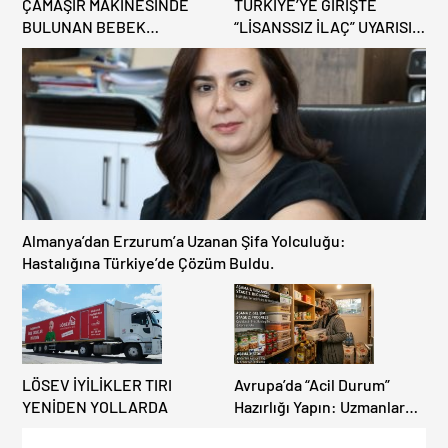
ÇAMAŞIR MAKİNESİNDE
TÜRKİYE’YE GİRİŞTE
BULUNAN BEBEK
“LİSANSSIZ İLAÇ” UYARISI:
CENAZESİ ŞOK ETTİ
GÜMRÜKTE EL
KONULUYOR!
Almanya’dan Erzurum’a Uzanan Şifa Yolculuğu:
Hastalığına Türkiye’de Çözüm Buldu.
LÖSEV İYİLİKLER TIRI
Avrupa’da “Acil Durum”
YENİDEN YOLLARDA
Hazırlığı Yapın: Uzmanlar
“Gıda Stoklarınızı Gözden