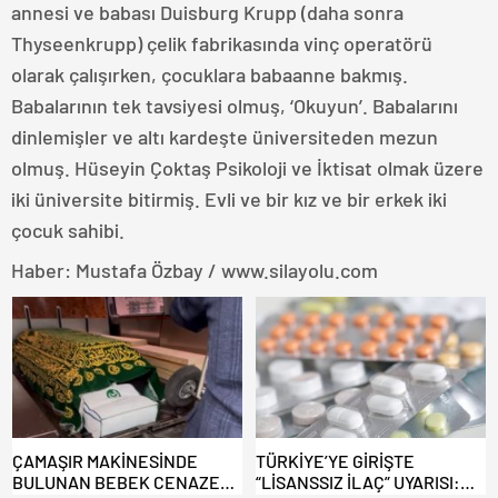
annesi ve babası Duisburg Krupp (daha sonra
Thyseenkrupp) çelik fabrikasında vinç operatörü
olarak çalışırken, çocuklara babaanne bakmış.
Babalarının tek tavsiyesi olmuş, ‘Okuyun’. Babalarını
dinlemişler ve altı kardeşte üniversiteden mezun
olmuş. Hüseyin Çoktaş Psikoloji ve İktisat olmak üzere
iki üniversite bitirmiş. Evli ve bir kız ve bir erkek iki
çocuk sahibi.
Haber: Mustafa Özbay / www.silayolu.com
ÇAMAŞIR MAKİNESİNDE
TÜRKİYE’YE GİRİŞTE
BULUNAN BEBEK CENAZESİ
“LİSANSSIZ İLAÇ” UYARISI: