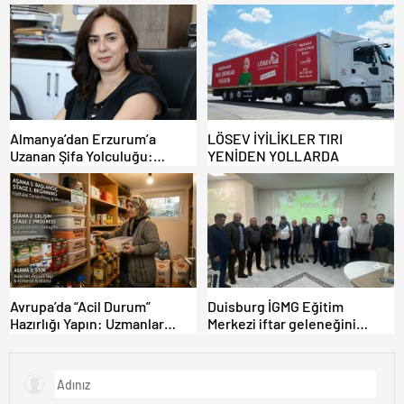
ŞOK ETTİ
GÜMRÜKTE EL KONULUYOR!
Almanya’dan Erzurum’a
LÖSEV İYİLİKLER TIRI
Uzanan Şifa Yolculuğu:
YENİDEN YOLLARDA
Hastalığına Türkiye’de Çözüm
Buldu.
Avrupa’da “Acil Durum”
Duisburg İGMG Eğitim
Hazırlığı Yapın: Uzmanlar
Merkezi iftar geleneğini
“Gıda Stoklarınızı Gözden
sürdürüyor
Geçirin” Diyor!