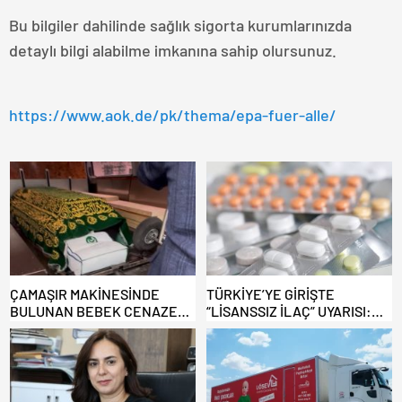
Bu bilgiler dahilinde sağlık sigorta kurumlarınızda
detaylı bilgi alabilme imkanına sahip olursunuz.
https://www.aok.de/pk/thema/epa-fuer-alle/
ÇAMAŞIR MAKİNESİNDE
TÜRKİYE’YE GİRİŞTE
BULUNAN BEBEK CENAZESİ
“LİSANSSIZ İLAÇ” UYARISI:
ŞOK ETTİ
GÜMRÜKTE EL KONULUYOR!