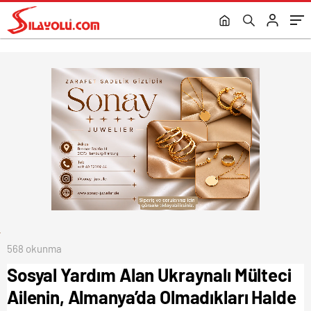
40 Bin € Yardım Aldıkları Tespit Edildi.
Kesildi.
568 okunma
Sosyal Yardım Alan Ukraynalı Mülteci
Ailenin, Almanya’da Olmadıkları Halde