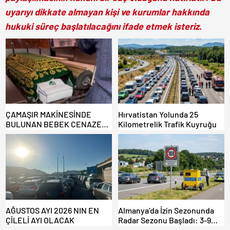
uyarıyı dikkate almayan kişi ve kurumlar hakkında
hukuki süreç başlatılacağını ifade etmek isteriz.
ÇAMAŞIR MAKİNESİNDE
Hırvatistan Yolunda 25
BULUNAN BEBEK CENAZESİ
Kilometrelik Trafik Kuyruğu
ŞOK ETTİ
AĞUSTOS AYI 2026 NIN EN
Almanya’da İzin Sezonunda
ÇİLELİ AYI OLACAK
Radar Sezonu Başladı: 3-9
Ağustos’ta Radar Hız