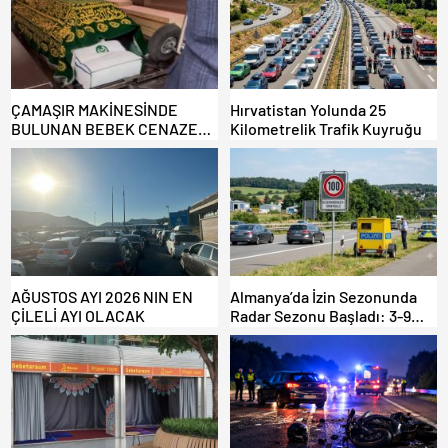
ÇAMAŞIR MAKİNESİNDE
Hırvatistan Yolunda 25
BULUNAN BEBEK CENAZESİ
Kilometrelik Trafik Kuyruğu
ŞOK ETTİ
AĞUSTOS AYI 2026 NIN EN
Almanya’da İzin Sezonunda
ÇİLELİ AYI OLACAK
Radar Sezonu Başladı: 3-9
Ağustos’ta Radar Hız
Denetimi Yapılacak!