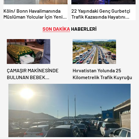
Köln/ Bonn Havalimanında
22 Yaşındaki Genç Gurbetçi
Müslüman Yolcular İçin Yeni
Trafik Kazasında Hayatını
İbadet Alanları Açıldı
Kaybetti.
SON DAKİKA
HABERLERİ
ÇAMAŞIR MAKİNESİNDE
Hırvatistan Yolunda 25
BULUNAN BEBEK
Kilometrelik Trafik Kuyruğu
CENAZESİ ŞOK ETTİ