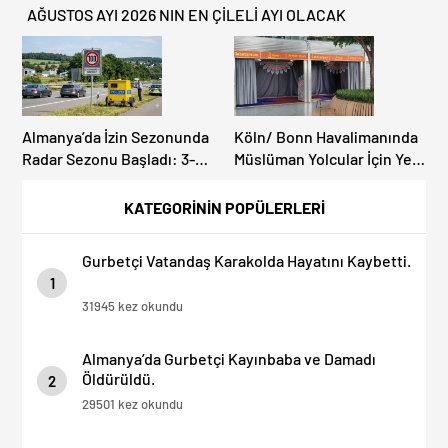
AĞUSTOS AYI 2026 NIN EN ÇİLELİ AYI OLACAK
Almanya’da İzin Sezonunda
Köln/ Bonn Havalimanında
Radar Sezonu Başladı: 3-9
Müslüman Yolcular İçin Yeni
Ağustos’ta Radar Hız
İbadet Alanları Açıldı
Denetimi Yapılacak!
KATEGORİNİN POPÜLERLERİ
Gurbetçi Vatandaş Karakolda Hayatını Kaybetti.
1
31945 kez okundu
Almanya’da Gurbetçi Kayınbaba ve Damadı
Öldürüldü.
2
29501 kez okundu