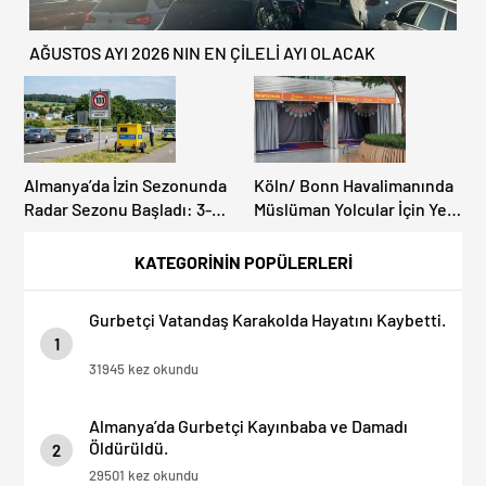
AĞUSTOS AYI 2026 NIN EN ÇİLELİ AYI OLACAK
Almanya’da İzin Sezonunda
Köln/ Bonn Havalimanında
Radar Sezonu Başladı: 3-9
Müslüman Yolcular İçin Yeni
Ağustos’ta Radar Hız
İbadet Alanları Açıldı
Denetimi Yapılacak!
KATEGORİNİN POPÜLERLERİ
Gurbetçi Vatandaş Karakolda Hayatını Kaybetti.
1
31945 kez okundu
Almanya’da Gurbetçi Kayınbaba ve Damadı
Öldürüldü.
2
29501 kez okundu