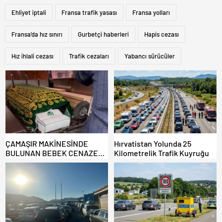
Ehliyet iptali
Fransa trafik yasası
Fransa yolları
Fransa’da hız sınırı
Gurbetçi haberleri
Hapis cezası
Hız ihlali cezası
Trafik cezaları
Yabancı sürücüler
ÇAMAŞIR MAKİNESİNDE
Hırvatistan Yolunda 25
BULUNAN BEBEK CENAZESİ
Kilometrelik Trafik Kuyruğu
ŞOK ETTİ