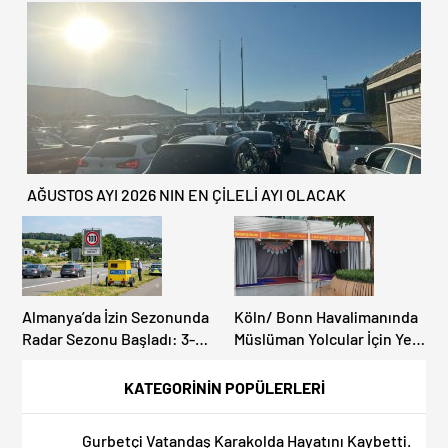
CENAZESİ ŞOK ETTİ
AĞUSTOS AYI 2026 NIN EN ÇİLELİ AYI OLACAK
Almanya’da İzin Sezonunda
Köln/ Bonn Havalimanında
Radar Sezonu Başladı: 3-9
Müslüman Yolcular İçin Yeni
Ağustos’ta Radar Hız
İbadet Alanları Açıldı
Denetimi Yapılacak!
KATEGORİNİN POPÜLERLERİ
Gurbetçi Vatandaş Karakolda Hayatını Kaybetti.