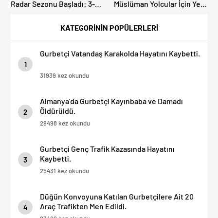
Radar Sezonu Başladı: 3-9
Müslüman Yolcular İçin Yeni
Ağustos’ta Radar Hız
İbadet Alanları Açıldı
Denetimi Yapılacak!
KATEGORİNİN POPÜLERLERİ
Gurbetçi Vatandaş Karakolda Hayatını Kaybetti.
1
31939 kez okundu
Almanya’da Gurbetçi Kayınbaba ve Damadı
Öldürüldü.
2
29498 kez okundu
Gurbetçi Genç Trafik Kazasında Hayatını
Kaybetti.
3
25431 kez okundu
Düğün Konvoyuna Katılan Gurbetçilere Ait 20
Araç Trafikten Men Edildi.
4