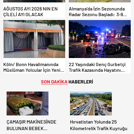
AĞUSTOS AYI 2026 NIN EN
Almanya’da İzin Sezonunda
ÇİLELİ AYI OLACAK
Radar Sezonu Başladı: 3-9
Ağustos’ta Radar Hız
Denetimi Yapılacak!
Köln/ Bonn Havalimanında
22 Yaşındaki Genç Gurbetçi
Müslüman Yolcular İçin Yeni
Trafik Kazasında Hayatını
İbadet Alanları Açıldı
Kaybetti.
SON DAKİKA
HABERLERİ
ÇAMAŞIR MAKİNESİNDE
Hırvatistan Yolunda 25
BULUNAN BEBEK
Kilometrelik Trafik Kuyruğu