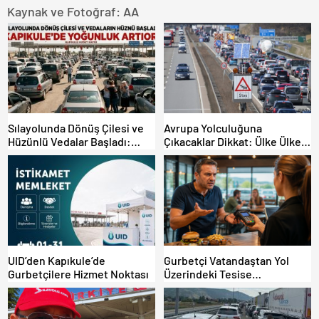
Kaynak ve Fotoğraf: AA
Sılayolunda Dönüş Çilesi ve
Avrupa Yolculuğuna
Hüzünlü Vedalar Başladı:
Çıkacaklar Dikkat: Ülke Ülke
Kapıkule’de Yoğunluk Artıyor!
Güncel Trafik Kuralları,
Avrupa Otoyol Hız Limitleri
UID’den Kapıkule’de
Gurbetçi Vatandaştan Yol
Gurbetçilere Hizmet Noktası
Üzerindeki Tesise
Dolandırıcılık İddiası:
“Hesabınızı Mutlaka Kontrol
Edin”