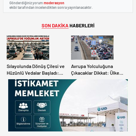
Gönderdiğiniz yorum
moderasyon
ekibi tarafından incelendikten sonra yayınlanacaktır.
SON DAKİKA
HABERLERİ
Sılayolunda Dönüş Çilesi ve
Avrupa Yolculuğuna
Hüzünlü Vedalar Başladı:
Çıkacaklar Dikkat: Ülke
Kapıkule’de Yoğunluk
Ülke Güncel Trafik Kuralları,
Artıyor!
Avrupa Otoyol Hız Limitleri