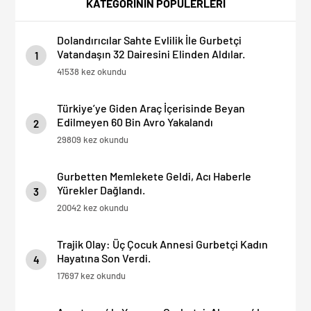
KATEGORİNİN POPÜLERLERİ
Edin”
Dolandırıcılar Sahte Evlilik İle Gurbetçi
Vatandaşın 32 Dairesini Elinden Aldılar.
1
41538 kez okundu
Türkiye’ye Giden Araç İçerisinde Beyan
Edilmeyen 60 Bin Avro Yakalandı
2
29809 kez okundu
Gurbetten Memlekete Geldi, Acı Haberle
Yürekler Dağlandı.
3
20042 kez okundu
Trajik Olay: Üç Çocuk Annesi Gurbetçi Kadın
Hayatına Son Verdi.
4
17697 kez okundu