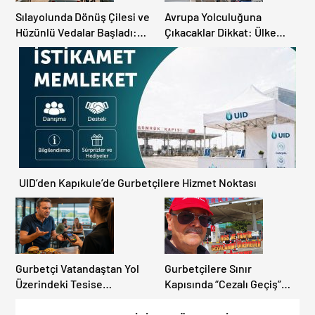
Sılayolunda Dönüş Çilesi ve
Avrupa Yolculuğuna
Hüzünlü Vedalar Başladı:
Çıkacaklar Dikkat: Ülke
Kapıkule’de Yoğunluk
Ülke Güncel Trafik Kuralları,
Artıyor!
Avrupa Otoyol Hız Limitleri
UID’den Kapıkule’de Gurbetçilere Hizmet Noktası
Gurbetçi Vatandaştan Yol
Gurbetçilere Sınır
Üzerindeki Tesise
Kapısında “Cezalı Geçiş”
Dolandırıcılık İddiası:
Sürprizi: Ödemeyen Yurt
“Hesabınızı Mutlaka Kontrol
Dışına Çıkamıyor!