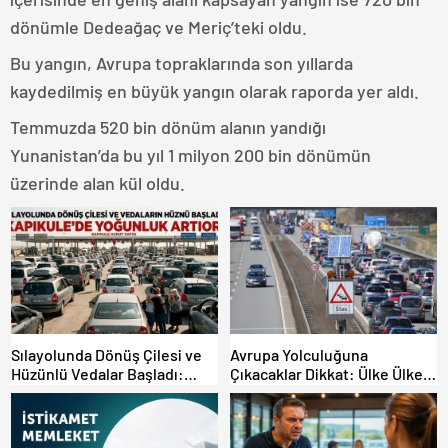
dönümle Dedeağaç ve Meriç’teki oldu.
Bu yangın, Avrupa topraklarında son yıllarda
kaydedilmiş en büyük yangın olarak raporda yer aldı.
Temmuzda 520 bin dönüm alanın yandığı
Yunanistan’da bu yıl 1 milyon 200 bin dönümün
üzerinde alan kül oldu.
Sılayolunda Dönüş Çilesi ve
Avrupa Yolculuğuna
Hüzünlü Vedalar Başladı:
Çıkacaklar Dikkat: Ülke Ülke
Kapıkule’de Yoğunluk Artıyor!
Güncel Trafik Kuralları,
Avrupa Otoyol Hız Limitleri