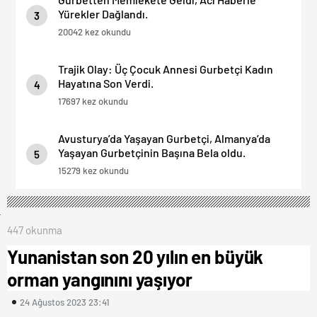
Yürekler Dağlandı.
3
20042 kez okundu
Trajik Olay: Üç Çocuk Annesi Gurbetçi Kadın
Hayatına Son Verdi.
4
17697 kez okundu
Avusturya’da Yaşayan Gurbetçi, Almanya’da
Yaşayan Gurbetçinin Başına Bela oldu.
5
15279 kez okundu
447 okunma
Yunanistan son 20 yılın en büyük
orman yangınını yaşıyor
24 Ağustos 2023 23:41