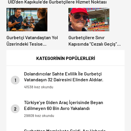
UID’den Kapıkule’de Gurbetçilere Hizmet Noktası
Gurbetçi Vatandaştan Yol
Gurbetçilere Sınır
Üzerindeki Tesise
Kapısında “Cezalı Geçiş”
Dolandırıcılık İddiası:
Sürprizi: Ödemeyen Yurt
“Hesabınızı Mutlaka Kontrol
Dışına Çıkamıyor!
KATEGORİNİN POPÜLERLERİ
Edin”
Dolandırıcılar Sahte Evlilik İle Gurbetçi
Vatandaşın 32 Dairesini Elinden Aldılar.
1
41538 kez okundu
Türkiye’ye Giden Araç İçerisinde Beyan
Edilmeyen 60 Bin Avro Yakalandı
2
29809 kez okundu
Gurbetten Memlekete Geldi, Acı Haberle