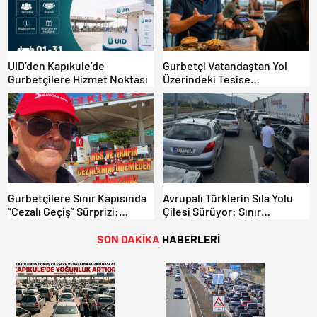
UID’den Kapıkule’de
Gurbetçi Vatandaştan Yol
Gurbetçilere Hizmet Noktası
Üzerindeki Tesise
Dolandırıcılık İddiası:
“Hesabınızı Mutlaka Kontrol
Edin”
Gurbetçilere Sınır Kapısında
Avrupalı Türklerin Sıla Yolu
“Cezalı Geçiş” Sürprizi:
Çilesi Sürüyor: Sınır
Ödemeyen Yurt Dışına
Kapılarında Saatler Süren
Çıkamıyor!
Bekleyiş
SON DAKİKA
HABERLERİ