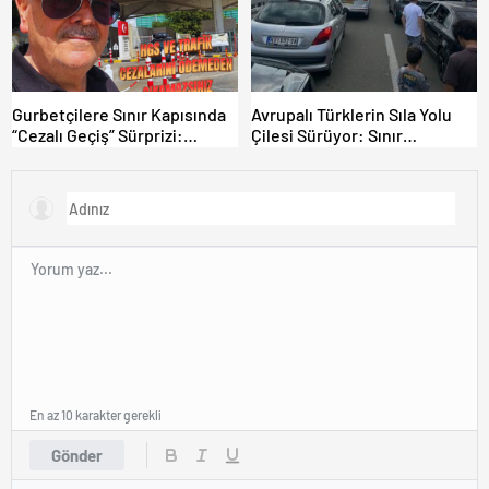
Gurbetçilere Sınır Kapısında
Avrupalı Türklerin Sıla Yolu
“Cezalı Geçiş” Sürprizi:
Çilesi Sürüyor: Sınır
Ödemeyen Yurt Dışına
Kapılarında Saatler Süren
Çıkamıyor!
Bekleyiş
En az 10 karakter gerekli
Gönder