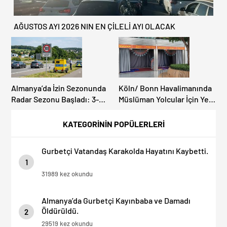
AĞUSTOS AYI 2026 NIN EN ÇİLELİ AYI OLACAK
Almanya’da İzin Sezonunda
Köln/ Bonn Havalimanında
Radar Sezonu Başladı: 3-9
Müslüman Yolcular İçin Yeni
Ağustos’ta Radar Hız
İbadet Alanları Açıldı
Denetimi Yapılacak!
KATEGORİNİN POPÜLERLERİ
Gurbetçi Vatandaş Karakolda Hayatını Kaybetti.
1
31989 kez okundu
Almanya’da Gurbetçi Kayınbaba ve Damadı
Öldürüldü.
2
29519 kez okundu