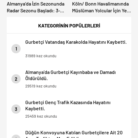
Almanya’da İzin Sezonunda
Köln/ Bonn Havalimanında
Radar Sezonu Başladı: 3-9
Müslüman Yolcular İçin Yeni
Ağustos’ta Radar Hız
İbadet Alanları Açıldı
Denetimi Yapılacak!
KATEGORİNİN POPÜLERLERİ
Gurbetçi Vatandaş Karakolda Hayatını Kaybetti.
1
31989 kez okundu
Almanya’da Gurbetçi Kayınbaba ve Damadı
Öldürüldü.
2
29519 kez okundu
Gurbetçi Genç Trafik Kazasında Hayatını
Kaybetti.
3
25459 kez okundu
Düğün Konvoyuna Katılan Gurbetçilere Ait 20