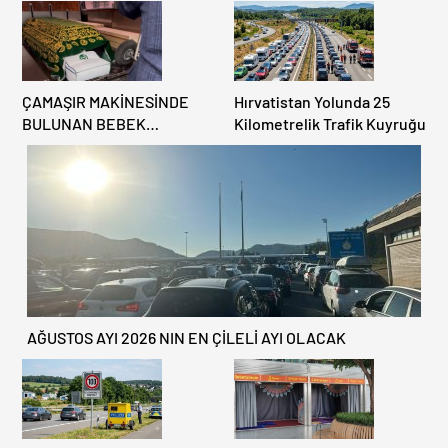
ÇAMAŞIR MAKİNESİNDE
Hırvatistan Yolunda 25
BULUNAN BEBEK
Kilometrelik Trafik Kuyruğu
CENAZESİ ŞOK ETTİ
AĞUSTOS AYI 2026 NIN EN ÇİLELİ AYI OLACAK