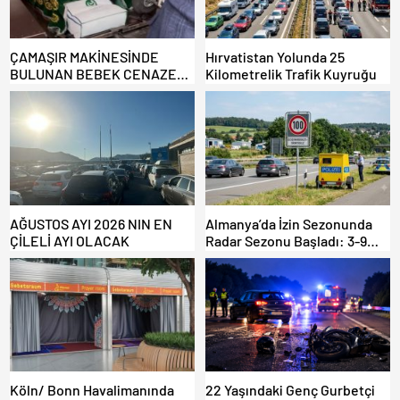
ÇAMAŞIR MAKİNESİNDE
Hırvatistan Yolunda 25
BULUNAN BEBEK CENAZESİ
Kilometrelik Trafik Kuyruğu
ŞOK ETTİ
AĞUSTOS AYI 2026 NIN EN
Almanya’da İzin Sezonunda
ÇİLELİ AYI OLACAK
Radar Sezonu Başladı: 3-9
Ağustos’ta Radar Hız
Denetimi Yapılacak!
Köln/ Bonn Havalimanında
22 Yaşındaki Genç Gurbetçi