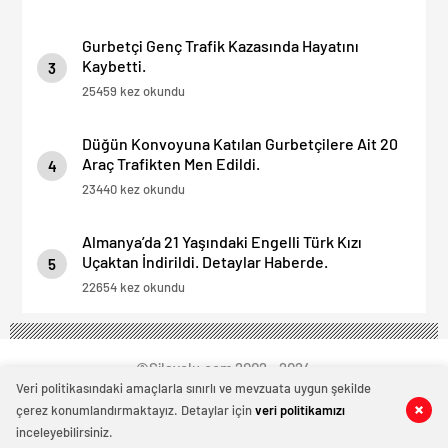
Gurbetçi Genç Trafik Kazasında Hayatını
Kaybetti.
3
25459 kez okundu
Düğün Konvoyuna Katılan Gurbetçilere Ait 20
Araç Trafikten Men Edildi.
4
23440 kez okundu
Almanya’da 21 Yaşındaki Engelli Türk Kızı
Uçaktan İndirildi. Detaylar Haberde.
5
22654 kez okundu
©Silayolu.com 2002 - 2024
Veri politikasındaki amaçlarla sınırlı ve mevzuata uygun şekilde
çerez konumlandırmaktayız. Detaylar için
veri politikamızı
0
0
0
0
inceleyebilirsiniz.