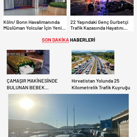
Köln/ Bonn Havalimanında
22 Yaşındaki Genç Gurbetçi
Müslüman Yolcular İçin Yeni
Trafik Kazasında Hayatını
İbadet Alanları Açıldı
Kaybetti.
SON DAKİKA
HABERLERİ
ÇAMAŞIR MAKİNESİNDE
Hırvatistan Yolunda 25
BULUNAN BEBEK
Kilometrelik Trafik Kuyruğu
CENAZESİ ŞOK ETTİ