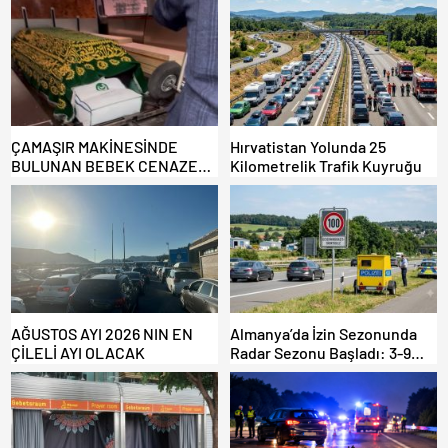
ÇAMAŞIR MAKİNESİNDE
Hırvatistan Yolunda 25
BULUNAN BEBEK CENAZESİ
Kilometrelik Trafik Kuyruğu
ŞOK ETTİ
AĞUSTOS AYI 2026 NIN EN
Almanya’da İzin Sezonunda
ÇİLELİ AYI OLACAK
Radar Sezonu Başladı: 3-9
Ağustos’ta Radar Hız
Denetimi Yapılacak!