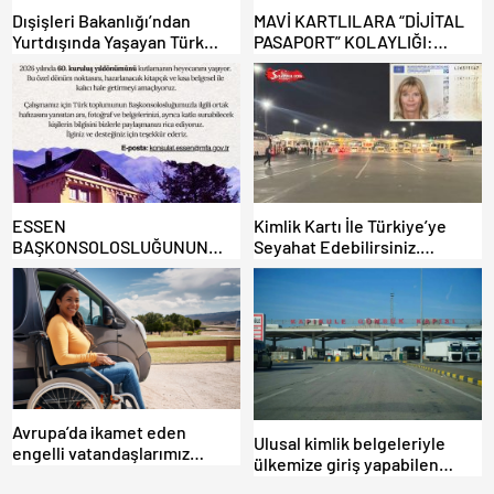
Dışişleri Bakanlığı’ndan
MAVİ KARTLILARA “DİJİTAL
Yurtdışında Yaşayan Türk
PASAPORT” KOLAYLIĞI:
Vatandaşlarına ”Güvenlik”
TÜRKİYE’DE YENİ DÖNEM!
Uyarısı”
ESSEN
Kimlik Kartı İle Türkiye’ye
BAŞKONSOLOSLUĞUNUN
Seyahat Edebilirsiniz.
KURULUŞUNUN 60.
Detaylar Haberde.
YILDÖNÜMÜ 2026’DA
KAPSAMLI ŞEKİLDE
KUTLANACAK.
Avrupa’da ikamet eden
Ulusal kimlik belgeleriyle
engelli vatandaşlarımız
ülkemize giriş yapabilen
Türkiye’ye nasıl gümrüksüz
ülkelerin listesi.