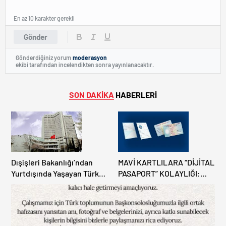
En az 10 karakter gerekli
Gönder
Gönderdiğiniz yorum
moderasyon
ekibi tarafından incelendikten sonra yayınlanacaktır.
SON DAKİKA
HABERLERİ
Dışişleri Bakanlığı’ndan
MAVİ KARTLILARA “DİJİTAL
Yurtdışında Yaşayan Türk
PASAPORT” KOLAYLIĞI:
Vatandaşlarına ”Güvenlik”
TÜRKİYE’DE YENİ DÖNEM!
Uyarısı”