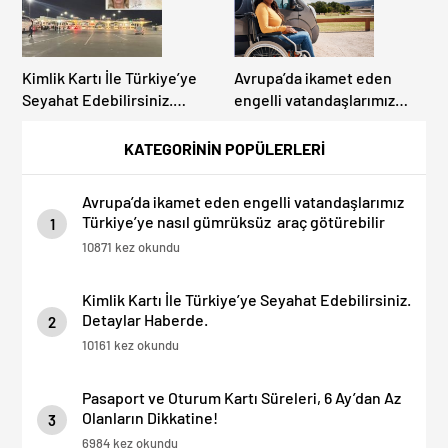
Kimlik Kartı İle Türkiye’ye
Avrupa’da ikamet eden
Seyahat Edebilirsiniz.
engelli vatandaşlarımız
Detaylar Haberde.
Türkiye’ye nasıl gümrüksüz
araç götürebilir
KATEGORİNİN POPÜLERLERİ
Avrupa’da ikamet eden engelli vatandaşlarımız
Türkiye’ye nasıl gümrüksüz araç götürebilir
1
10871 kez okundu
Kimlik Kartı İle Türkiye’ye Seyahat Edebilirsiniz.
Detaylar Haberde.
2
10161 kez okundu
Pasaport ve Oturum Kartı Süreleri, 6 Ay’dan Az
Olanların Dikkatine!
3
6984 kez okundu