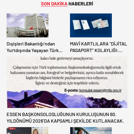
araç götürebilir
SON DAKİKA
HABERLERİ
Dışişleri Bakanlığı’ndan
MAVİ KARTLILARA “DİJİTAL
Yurtdışında Yaşayan Türk
PASAPORT” KOLAYLIĞI:
Vatandaşlarına ”Güvenlik”
TÜRKİYE’DE YENİ DÖNEM!
Uyarısı”
ESSEN BAŞKONSOLOSLUĞUNUN KURULUŞUNUN 60.
YILDÖNÜMÜ 2026’DA KAPSAMLI ŞEKİLDE KUTLANACAK.