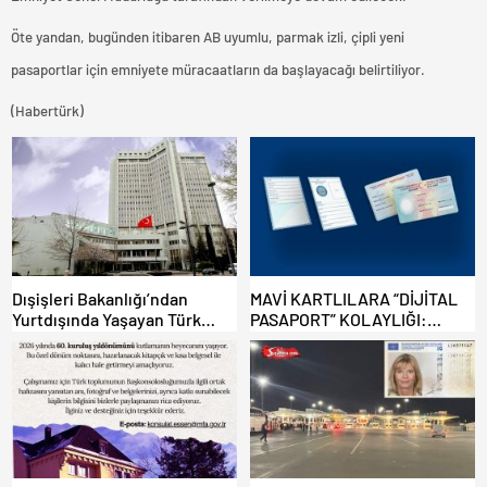
Öte yandan, bugünden itibaren AB uyumlu, parmak izli, çipli yeni
pasaportlar için emniyete müracaatların da başlayacağı belirtiliyor.
(Habertürk)
Dışişleri Bakanlığı’ndan
MAVİ KARTLILARA “DİJİTAL
Yurtdışında Yaşayan Türk
PASAPORT” KOLAYLIĞI:
Vatandaşlarına ”Güvenlik”
TÜRKİYE’DE YENİ DÖNEM!
Uyarısı”