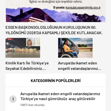
ESSEN BAŞKONSOLOSLUĞUNUN KURULUŞUNUN 60.
YILDÖNÜMÜ 2026’DA KAPSAMLI ŞEKİLDE KUTLANACAK.
Kimlik Kartı İle Türkiye’ye
Avrupa’da ikamet eden
Seyahat Edebilirsiniz.
engelli vatandaşlarımız
Detaylar Haberde.
Türkiye’ye nasıl gümrüksüz
araç götürebilir
KATEGORİNİN POPÜLERLERİ
Avrupa’da ikamet eden engelli vatandaşlarımız
Türkiye’ye nasıl gümrüksüz araç götürebilir
1
10871 kez okundu