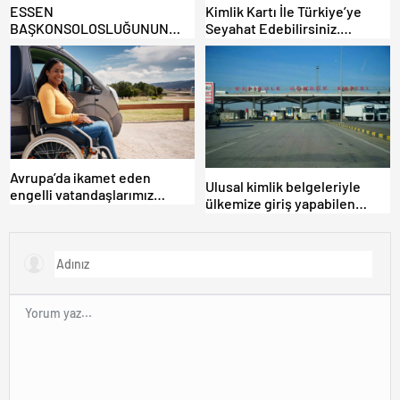
ESSEN
Kimlik Kartı İle Türkiye’ye
BAŞKONSOLOSLUĞUNUN
Seyahat Edebilirsiniz.
KURULUŞUNUN 60.
Detaylar Haberde.
YILDÖNÜMÜ 2026’DA
KAPSAMLI ŞEKİLDE
KUTLANACAK.
Avrupa’da ikamet eden
Ulusal kimlik belgeleriyle
engelli vatandaşlarımız
ülkemize giriş yapabilen
Türkiye’ye nasıl gümrüksüz
ülkelerin listesi.
araç götürebilir