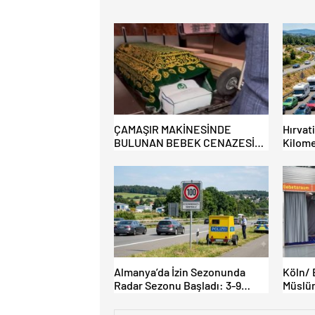
ÇAMAŞIR MAKİNESİNDE
Hırvat
BULUNAN BEBEK CENAZESİ
Kilome
ŞOK ETTİ
Almanya’da İzin Sezonunda
Köln/ 
Radar Sezonu Başladı: 3-9
Müslüm
Ağustos’ta Radar Hız Denetimi
İbadet 
Yapılacak!