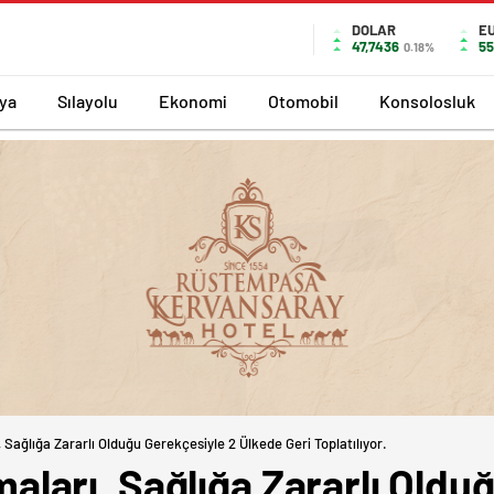
DOLAR
E
47,7436
55
0.18%
ya
Sılayolu
Ekonomi
Otomobil
Konsolosluk
ağlığa Zararlı Olduğu Gerekçesiyle 2 Ülkede Geri Toplatılıyor.
arı, Sağlığa Zararlı Olduğ