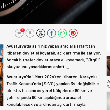
0
Avusturya’da aşırı hız yapan araçlara 1 Mart’tan
itibaren devlet el koyarak, açık artırma ile satıyor.
Ancak bu sefer devlet araca el koyamadı. “Virgül”
okuyucusu yaşadıklarını anlattı…
Avusturya’da 1 Mart 2024’ten itibaren, Karayolu
Ç
Trafik Kanunu’nda [StVO] yapılan 34. değişiklikle
M
birlikte, hız sınırını yerel bölgelerde 80 km ve
B
şehir dışında 90 km aşıldığında araca el
C
konulabilecek ve ardından açık artırmayla