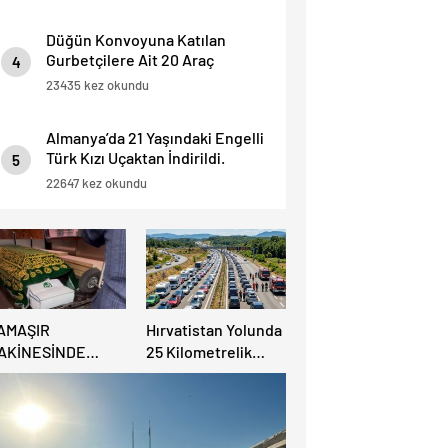
Düğün Konvoyuna Katılan
Gurbetçilere Ait 20 Araç
4
Trafikten Men Edildi.
23435 kez okundu
Almanya’da 21 Yaşındaki Engelli
Türk Kızı Uçaktan İndirildi.
5
Detaylar Haberde.
22647 kez okundu
AMAŞIR
Hırvatistan Yolunda
AKİNESİNDE
25 Kilometrelik
ULUNAN BEBEK
Trafik Kuyruğu
ENAZESİ ŞOK ETTİ