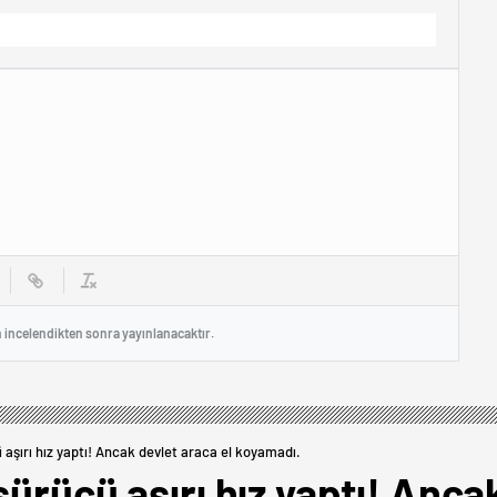
n incelendikten sonra yayınlanacaktır.
 aşırı hız yaptı! Ancak devlet araca el koyamadı.
sürücü aşırı hız yaptı! Anca