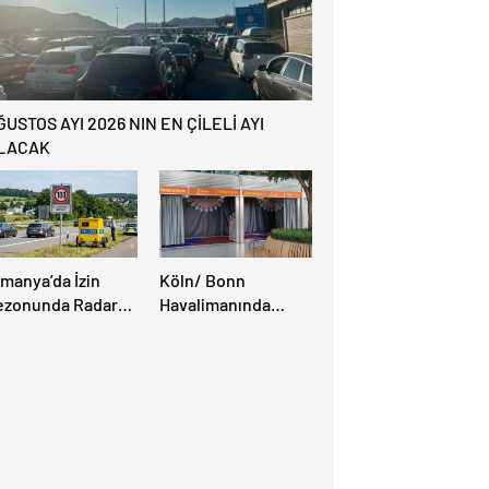
ĞUSTOS AYI 2026 NIN EN ÇİLELİ AYI
LACAK
lmanya’da İzin
Köln/ Bonn
ezonunda Radar
Havalimanında
ezonu Başladı: 3-9
Müslüman Yolcular
ğustos’ta Radar
İçin Yeni İbadet
ız Denetimi
Alanları Açıldı
pılacak!