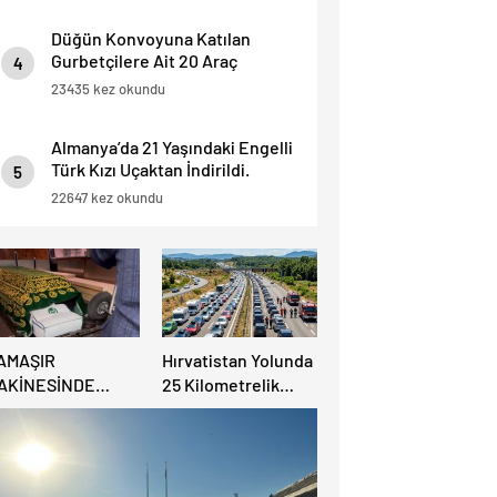
Düğün Konvoyuna Katılan
Gurbetçilere Ait 20 Araç
4
Trafikten Men Edildi.
23435 kez okundu
Almanya’da 21 Yaşındaki Engelli
Türk Kızı Uçaktan İndirildi.
5
Detaylar Haberde.
22647 kez okundu
AMAŞIR
Hırvatistan Yolunda
AKİNESİNDE
25 Kilometrelik
ULUNAN BEBEK
Trafik Kuyruğu
ENAZESİ ŞOK ETTİ