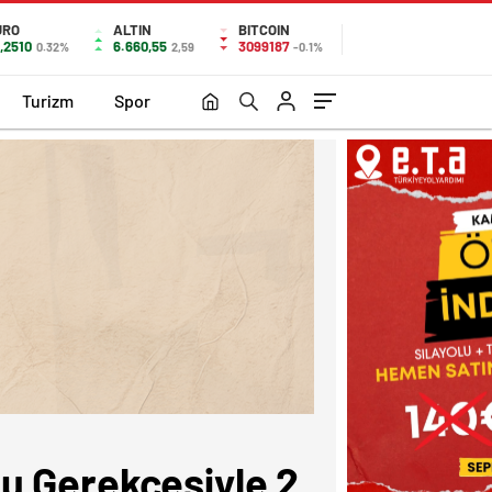
URO
ALTIN
BITCOIN
,2510
6.660,55
3099187
0.32%
2,59
-0.1%
Turizm
Spor
u Gerekçesiyle 2