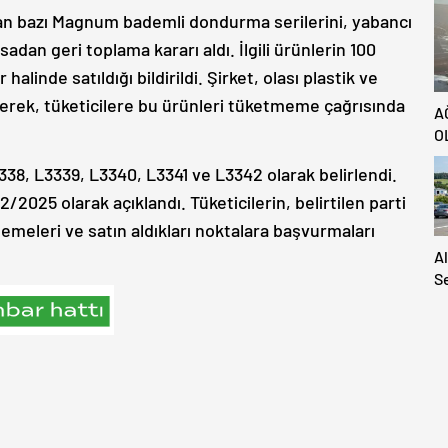
tılan bazı Magnum bademli dondurma serilerini, yabancı
dan geri toplama kararı aldı. İlgili ürünlerin 100
halinde satıldığı bildirildi. Şirket, olası plastik ve
ederek, tüketicilere bu ürünleri tüketmeme çağrısında
A
O
3338, L3339, L3340, L3341 ve L3342 olarak belirlendi.
2/2025 olarak açıklandı. Tüketicilerin, belirtilen parti
meleri ve satın aldıkları noktalara başvurmaları
A
S
S
A
H
Ya