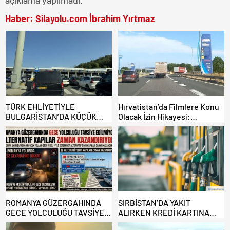
açıklama yapılmadı.
Haber: Silayolu.com İbrahim Yırtmaz
TÜRK EHLİYETİYLE
Hırvatistan’da Filmlere Konu
BULGARİSTAN’DA KÜÇÜK
Olacak İzin Hikayesi:
HATA, ARACINA 6 AY EL
Benzinlikte Eşini Unuttu!
KONULMASINA YOL AÇTI
ROMANYA GÜZERGAHINDA
SIRBİSTAN’DA YAKIT
GECE YOLCULUĞU TAVSİYE
ALIRKEN KREDİ KARTINA
EDİLMİYOR: ALTERNATİF
DİKKAT: MAĞDUR OLMAYIN!