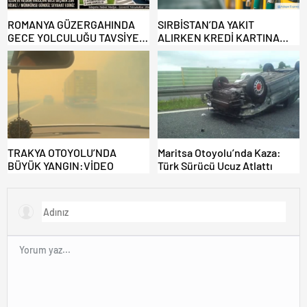
ROMANYA GÜZERGAHINDA
SIRBİSTAN’DA YAKIT
GECE YOLCULUĞU TAVSİYE
ALIRKEN KREDİ KARTINA
EDİLMİYOR: ALTERNATİF
DİKKAT: MAĞDUR OLMAYIN!
KAPILAR ZAMAN
KAZANDIRIYOR!
TRAKYA OTOYOLU’NDA
Maritsa Otoyolu’nda Kaza:
BÜYÜK YANGIN:VİDEO
Türk Sürücü Ucuz Atlattı