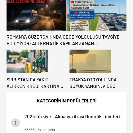
ROMANYA GÜZERGAHINDA GECE YOLCULUĞU TAVSİYE
EDİLMİYOR: ALTERNATİF KAPILAR ZAMAN
KAZANDIRIYOR!
SIRBİSTAN’DA YAKIT
TRAKYA OTOYOLU’NDA
ALIRKEN KREDİ KARTINA
BÜYÜK YANGIN:VİDEO
DİKKAT: MAĞDUR
OLMAYIN!
KATEGORİNİN POPÜLERLERİ
2025 Türkiye – Almanya Arası Gümrük Limitleri
1
83683 kez okundu