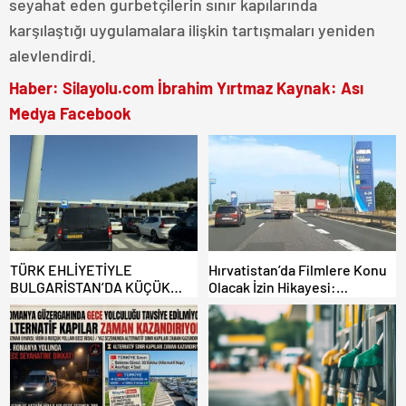
seyahat eden gurbetçilerin sınır kapılarında
karşılaştığı uygulamalara ilişkin tartışmaları yeniden
alevlendirdi.
Haber: Silayolu.com İbrahim Yırtmaz Kaynak: Ası
Medya Facebook
TÜRK EHLİYETİYLE
Hırvatistan’da Filmlere Konu
BULGARİSTAN’DA KÜÇÜK
Olacak İzin Hikayesi:
HATA, ARACINA 6 AY EL
Benzinlikte Eşini Unuttu!
KONULMASINA YOL AÇTI