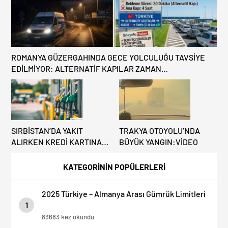
ROMANYA GÜZERGAHINDA GECE YOLCULUĞU TAVSİYE
EDİLMİYOR: ALTERNATİF KAPILAR ZAMAN
KAZANDIRIYOR!
SIRBİSTAN’DA YAKIT
TRAKYA OTOYOLU’NDA
ALIRKEN KREDİ KARTINA
BÜYÜK YANGIN:VİDEO
DİKKAT: MAĞDUR
OLMAYIN!
KATEGORİNİN POPÜLERLERİ
2025 Türkiye – Almanya Arası Gümrük Limitleri
1
83683 kez okundu