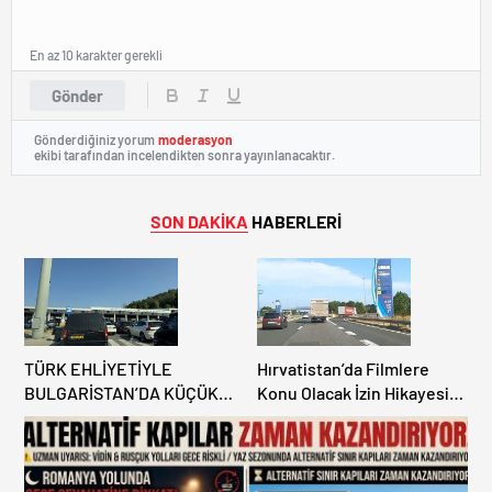
En az 10 karakter gerekli
Gönder
Gönderdiğiniz yorum
moderasyon
ekibi tarafından incelendikten sonra yayınlanacaktır.
SON DAKİKA
HABERLERİ
TÜRK EHLİYETİYLE
Hırvatistan’da Filmlere
BULGARİSTAN’DA KÜÇÜK
Konu Olacak İzin Hikayesi:
HATA, ARACINA 6 AY EL
Benzinlikte Eşini Unuttu!
KONULMASINA YOL AÇTI