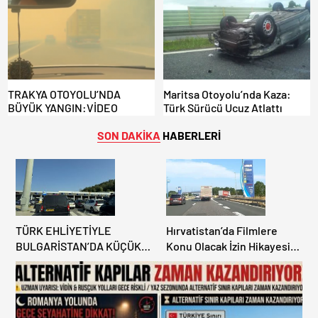
KAPILAR ZAMAN
KAZANDIRIYOR!
TRAKYA OTOYOLU’NDA
Maritsa Otoyolu’nda Kaza:
BÜYÜK YANGIN:VİDEO
Türk Sürücü Ucuz Atlattı
SON DAKİKA
HABERLERİ
TÜRK EHLİYETİYLE
Hırvatistan’da Filmlere
BULGARİSTAN’DA KÜÇÜK
Konu Olacak İzin Hikayesi:
HATA, ARACINA 6 AY EL
Benzinlikte Eşini Unuttu!
KONULMASINA YOL AÇTI