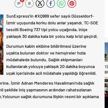
0
SunExpress’in #XQ989 sefer sayılı Düsseldorf-
İzmir uçuşunda korku dolu anlar yaşandı. TC-SOE
tescilli Boeing 737 tipi yolcu uçağında, inişe
yaklaşık 30 dakika kala bir yolcu kalp krizi geçirdi.
Durumun kabin ekibine bildirilmesi üzerine
uçakta bulunan doktor ve hemşireler hızla
müdahalede bulundu. Sağlık ekipmanları
kullanılarak yolcuya yaklaşık 20 dakika boyunca
T
B
uçak içerisinde acil müdahale yapıldığı öğrenildi.
K
A
erine, İzmir Adnan Menderes Havalimanı’nda sağlık
K
enli şekilde iniş yapmasının ardından rahatsızlanan
A
ı.Yolcunun sağlık durumuna ilişkin resmi bir açıklama