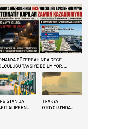
ÜÇÜK HATA,
Olacak İzin
RACINA 6 AY EL
Hikayesi:
ONULMASINA YOL
Benzinlikte Eşini
ÇTI
Unuttu!
OMANYA GÜZERGAHINDA GECE
OLCULUĞU TAVSİYE EDİLMİYOR:
LTERNATİF KAPILAR ZAMAN
AZANDIRIYOR!
IRBİSTAN’DA
TRAKYA
AKIT ALIRKEN
OTOYOLU’NDA
REDİ KARTINA
BÜYÜK
İKKAT: MAĞDUR
YANGIN:VİDEO
LMAYIN!