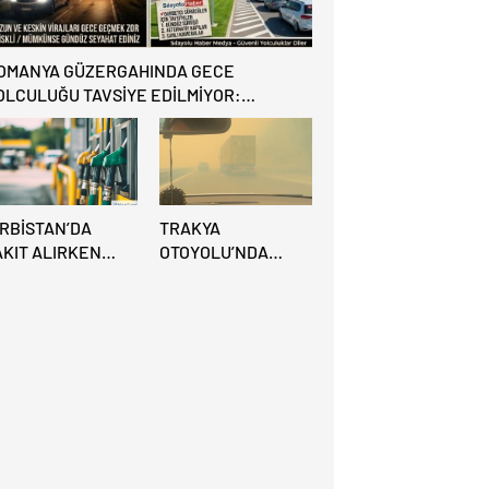
OMANYA GÜZERGAHINDA GECE
OLCULUĞU TAVSİYE EDİLMİYOR:
LTERNATİF KAPILAR ZAMAN
AZANDIRIYOR!
IRBİSTAN’DA
TRAKYA
AKIT ALIRKEN
OTOYOLU’NDA
REDİ KARTINA
BÜYÜK
İKKAT: MAĞDUR
YANGIN:VİDEO
LMAYIN!