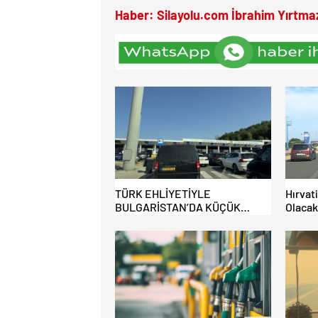
Haber: Silayolu.com İbrahim Yırtma
TÜRK EHLİYETİYLE
Hırvat
BULGARİSTAN’DA KÜÇÜK
Olacak
HATA, ARACINA 6 AY EL
Benzin
KONULMASINA YOL AÇTI