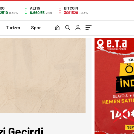
RO
ALTIN
BITCOIN
,2510
6.660,55
3091528
0.32%
2,59
-0.3%
Turizm
Spor
i Geçirdi.