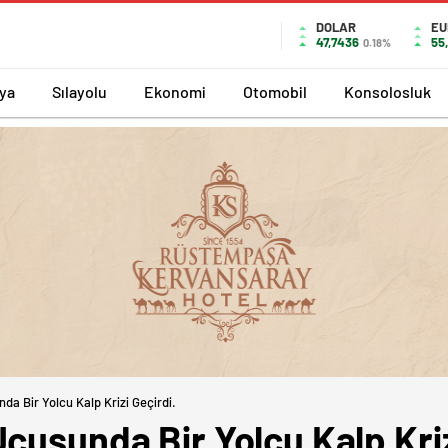
DOLAR
EU
47,7436
55
0.18%
ya
Sılayolu
Ekonomi
Otomobil
Konsolosluk
da Bir Yolcu Kalp Krizi Geçirdi.
çuşunda Bir Yolcu Kalp Kriz