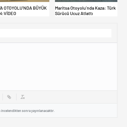
A OTOYOLU’NDA BÜYÜK
Maritsa Otoyolu’nda Kaza: Türk
N:VİDEO
Sürücü Ucuz Atlattı
n incelendikten sonra yayınlanacaktır.