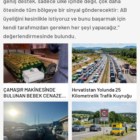
geniş destek, sadece ülke içinde değil, çok daha
ötesinde tüm bölgeye bir sinyal gönderecektir: AB
üyeliğini kesinlikle istiyoruz ve bunu başarmak için
kendi tarafımızdan gereken her şeyi yapacağız.”
değerlendirmesinde bulundu.
ÇAMAŞIR MAKİNESİNDE
Hırvatistan Yolunda 25
BULUNAN BEBEK CENAZESİ
Kilometrelik Trafik Kuyruğu
ŞOK ETTİ