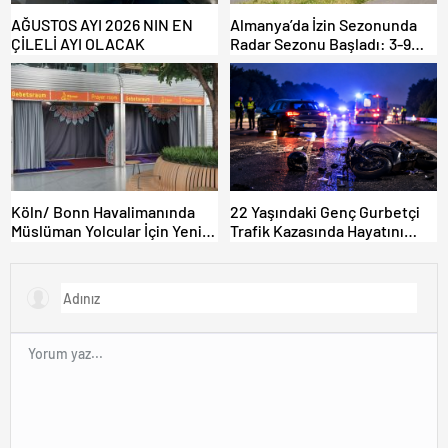
AĞUSTOS AYI 2026 NIN EN
Almanya’da İzin Sezonunda
ÇİLELİ AYI OLACAK
Radar Sezonu Başladı: 3-9
Ağustos’ta Radar Hız
Denetimi Yapılacak!
Köln/ Bonn Havalimanında
22 Yaşındaki Genç Gurbetçi
Müslüman Yolcular İçin Yeni
Trafik Kazasında Hayatını
İbadet Alanları Açıldı
Kaybetti.