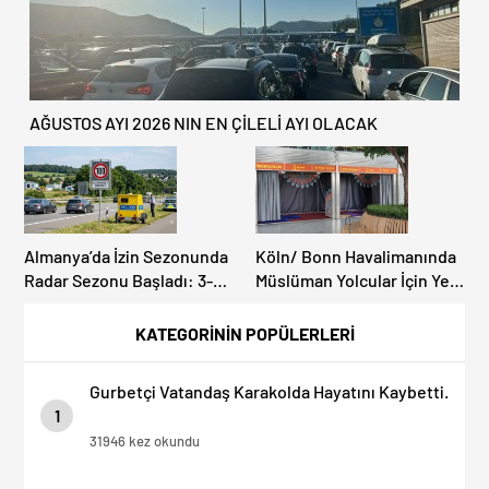
AĞUSTOS AYI 2026 NIN EN ÇİLELİ AYI OLACAK
Almanya’da İzin Sezonunda
Köln/ Bonn Havalimanında
Radar Sezonu Başladı: 3-9
Müslüman Yolcular İçin Yeni
Ağustos’ta Radar Hız
İbadet Alanları Açıldı
Denetimi Yapılacak!
KATEGORİNİN POPÜLERLERİ
Gurbetçi Vatandaş Karakolda Hayatını Kaybetti.
1
31946 kez okundu