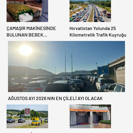
ÇAMAŞIR MAKİNESİNDE
Hırvatistan Yolunda 25
BULUNAN BEBEK
Kilometrelik Trafik Kuyruğu
CENAZESİ ŞOK ETTİ
AĞUSTOS AYI 2026 NIN EN ÇİLELİ AYI OLACAK