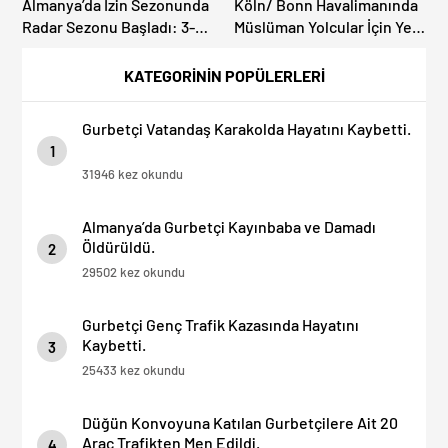
Almanya’da İzin Sezonunda
Köln/ Bonn Havalimanında
Radar Sezonu Başladı: 3-9
Müslüman Yolcular İçin Yeni
Ağustos’ta Radar Hız
İbadet Alanları Açıldı
Denetimi Yapılacak!
KATEGORİNİN POPÜLERLERİ
Gurbetçi Vatandaş Karakolda Hayatını Kaybetti.
1
31946 kez okundu
Almanya’da Gurbetçi Kayınbaba ve Damadı
Öldürüldü.
2
29502 kez okundu
Gurbetçi Genç Trafik Kazasında Hayatını
Kaybetti.
3
25433 kez okundu
Düğün Konvoyuna Katılan Gurbetçilere Ait 20
Araç Trafikten Men Edildi.
4