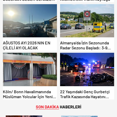
ŞOK ETTİ
AĞUSTOS AYI 2026 NIN EN
Almanya’da İzin Sezonunda
ÇİLELİ AYI OLACAK
Radar Sezonu Başladı: 3-9
Ağustos’ta Radar Hız
Denetimi Yapılacak!
Köln/ Bonn Havalimanında
22 Yaşındaki Genç Gurbetçi
Müslüman Yolcular İçin Yeni
Trafik Kazasında Hayatını
İbadet Alanları Açıldı
Kaybetti.
SON DAKİKA
HABERLERİ