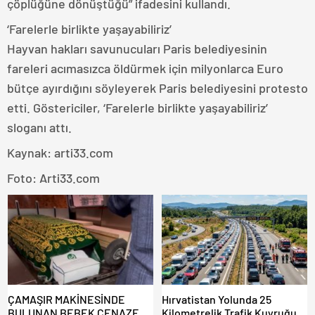
çöplüğüne dönüştüğü” ifadesini kullandı.
‘Farelerle birlikte yaşayabiliriz’
Hayvan hakları savunucuları Paris belediyesinin
fareleri acımasızca öldürmek için milyonlarca Euro
bütçe ayırdığını söyleyerek Paris belediyesini protesto
etti. Göstericiler, ‘Farelerle birlikte yaşayabiliriz’
sloganı attı.
Kaynak: arti33.com
Foto: Arti33.com
ÇAMAŞIR MAKİNESİNDE
Hırvatistan Yolunda 25
BULUNAN BEBEK CENAZESİ
Kilometrelik Trafik Kuyruğu