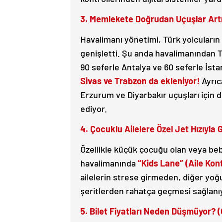
3. Memlekete Doğrudan Uçuşlar Artı
Havalimanı yönetimi, Türk yolcuların 
genişletti. Şu anda havalimanından Tü
90 seferle Antalya ve 60 seferle İsta
Sivas ve Trabzon da ekleniyor!
Ayrıc
Erzurum ve Diyarbakır uçuşları için
ediyor.
4. Çocuklu Ailelere Özel Jet Hızıyla 
Özellikle küçük çocuğu olan veya beb
havalimanında
“Kids Lane” (Aile Kont
ailelerin strese girmeden, diğer yoğ
şeritlerden rahatça geçmesi sağlanı
5. Bilet Fiyatları Neden Düşmüyor? 