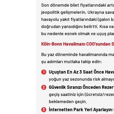
Son dönemde bilet fiyatlarındaki ar
jeopolitik gelişmelerin, Ukrayna sava
havayolu yakıt fiyatlarındaki (galon ba
doğrudan yansıdığını belirtti. Kısa v
bu nedenle esnek olmak ve uçuş pla
Köln-Bonn Havalimanı COO’sundan Sıl
Bu yaz döneminde havalimanında mağ
şu adımları mutlaka takip edin:
Uçuştan En Az 3 Saat Önce Hava
yoğun yaz sezonunda risk almayın
Güvenlik Sıranızı Önceden Rezer
geçiş saatiniz için (ücretsiz/re
beklemeden geçin.
İnternetten Park Yeri Ayarlayın: