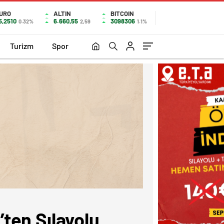
URO
ALTIN
BITCOIN
5,2510
6.660,55
3098306
0.32%
2,59
1.1%
Turizm
Spor
ten Sılayolu