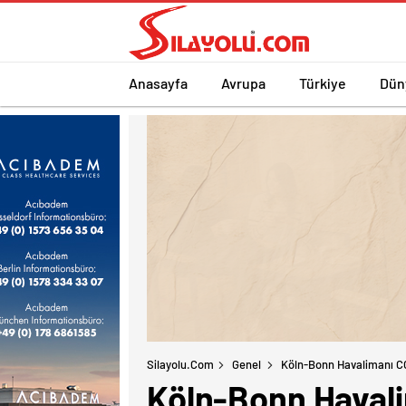
Anasayfa
Avrupa
Türkiye
Dün
Silayolu.com
Genel
Köln-Bonn Havalimanı COO
Köln-Bonn Havali