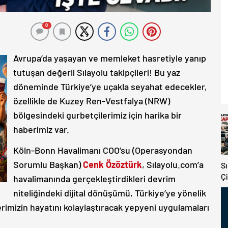
0
Avrupa’da yaşayan ve memleket hasretiyle yanıp
tutuşan değerli Sılayolu takipçileri! Bu yaz
döneminde Türkiye’ye uçakla seyahat edecekler,
özellikle de Kuzey Ren-Vestfalya (NRW)
bölgesindeki gurbetçilerimiz için harika bir
haberimiz var.
Köln-Bonn Havalimanı COO’su (Operasyondan
Sorumlu Başkan)
Cenk Özöztürk
, Sılayolu.com’a
S
Çi
havalimanında gerçekleştirdikleri devrim
V
niteliğindeki dijital dönüşümü, Türkiye’ye yönelik
K
lerimizin hayatını kolaylaştıracak yepyeni uygulamaları
Y