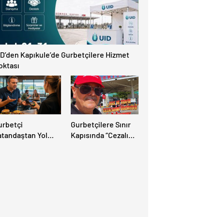
ID’den Kapıkule’de Gurbetçilere Hizmet
oktası
urbetçi
Gurbetçilere Sınır
atandaştan Yol
Kapısında “Cezalı
zerindeki Tesise
Geçiş” Sürprizi:
landırıcılık
Ödemeyen Yurt
diası: “Hesabınızı
Dışına Çıkamıyor!
utlaka Kontrol
din”