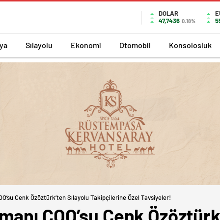
DOLAR
E
47,7436
5
0.18%
ya
Sılayolu
Ekonomi
Otomobil
Konsolosluk
’su Cenk Özöztürk’ten Sılayolu Takipçilerine Özel Tavsiyeler!
manı COO’su Cenk Özöztürk’