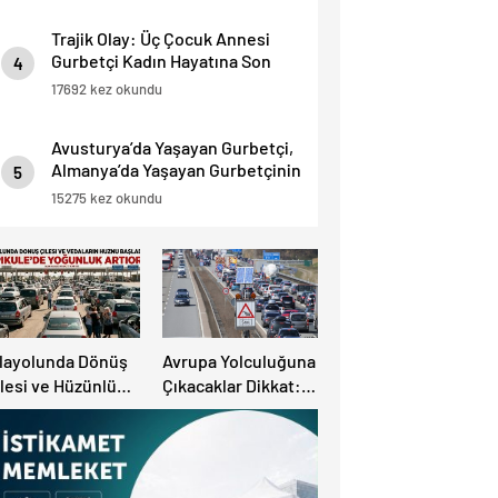
Trajik Olay: Üç Çocuk Annesi
Gurbetçi Kadın Hayatına Son
4
Verdi.
17692 kez okundu
Avusturya’da Yaşayan Gurbetçi,
Almanya’da Yaşayan Gurbetçinin
5
Başına Bela oldu.
15275 kez okundu
ılayolunda Dönüş
Avrupa Yolculuğuna
lesi ve Hüzünlü
Çıkacaklar Dikkat:
edalar Başladı:
Ülke Ülke Güncel
apıkule’de
Trafik Kuralları,
oğunluk Artıyor!
Avrupa Otoyol Hız
Limitleri