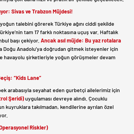
yor: Sivas ve Trabzon Müjdesi!
yoğun talebini görerek Türkiye ağını ciddi şekilde
rkiye’nin tam 17 farklı noktasına uçuş var. Haftalık
nbul başı çekiyor.
Ancak asıl müjde: Bu yaz rotalara
a Doğu Anadolu’ya doğrudan gitmek isteyenler için
 de havayolu şirketleriyle yoğun görüşmeler devam
Geçiş: “Kids Lane”
ek arabasıyla seyahat eden gurbetçi ailelerimiz için
rol Şeridi)
uygulaması devreye alındı. Çocuklu
un kuyruklara takılmadan, kendilerine ayrılan özel
yor.
(Operasyonel Riskler)