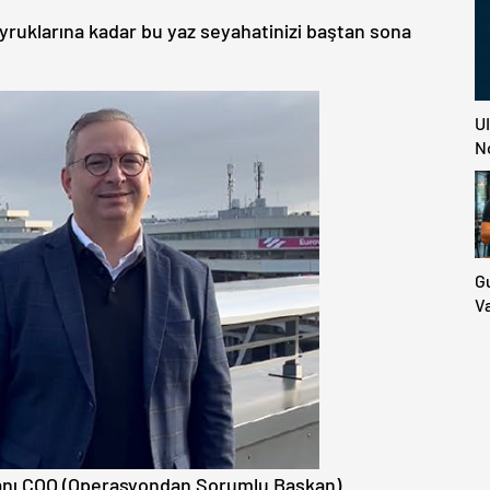
yruklarına kadar bu yaz seyahatinizi baştan sona
U
N
G
V
Ü
Do
İd
M
E
anı COO (Operasyondan Sorumlu Başkan)