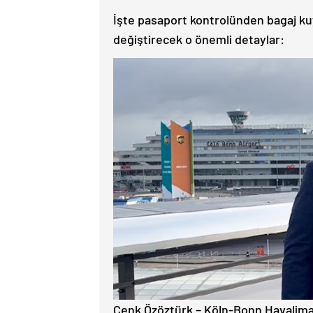
İşte pasaport kontrolünden bagaj ku
değiştirecek o önemli detaylar:
Cenk Özöztürk – Köln-Bonn Havalim