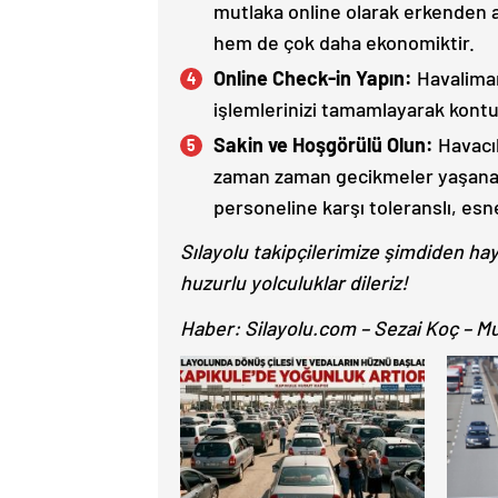
mutlaka online olarak erkenden a
hem de çok daha ekonomiktir.
Online Check-in Yapın:
Havalima
işlemlerinizi tamamlayarak kontua
Sakin ve Hoşgörülü Olun:
Havacıl
zaman zaman gecikmeler yaşanabil
personeline karşı toleranslı, es
Sılayolu takipçilerimize şimdiden hayı
huzurlu yolculuklar dileriz!
Haber: Silayolu.com – Sezai Koç – M