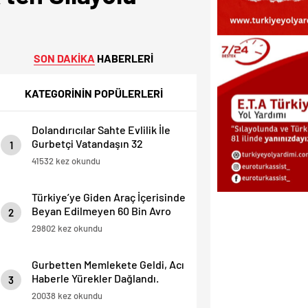
SON DAKİKA
HABERLERİ
KATEGORİNİN POPÜLERLERİ
Dolandırıcılar Sahte Evlilik İle
Gurbetçi Vatandaşın 32
1
Dairesini Elinden Aldılar.
41532 kez okundu
Türkiye’ye Giden Araç İçerisinde
Beyan Edilmeyen 60 Bin Avro
2
Yakalandı
29802 kez okundu
Gurbetten Memlekete Geldi, Acı
Haberle Yürekler Dağlandı.
3
20038 kez okundu