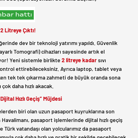
2 Litreye Çıktı!
erinde dev bir teknoloji yatırımı yapıldı. Güvenlik
sayarlı Tomografi) cihazları sayesinde artık el
uyor! Yeni sistemle birlikte
2 litreye kadar
sıvı
trol ettirebileceksiniz. Ayrıca laptop, tablet veya
rken tek tek çıkarma zahmeti de büyük oranda sona
 çok daha hızlı akacak.
ijital Hızlı Geçiş” Müjdesi
elerden biri olan uzun pasaport kuyruklarına son
Havalimanı, pasaport işlemlerinde dijital hızlı geçiş
e Türk vatandaşı olan yolcularımız da pasaport
ımıyla çok daha hızlı ve pratik bir şekilde geçebilecek.