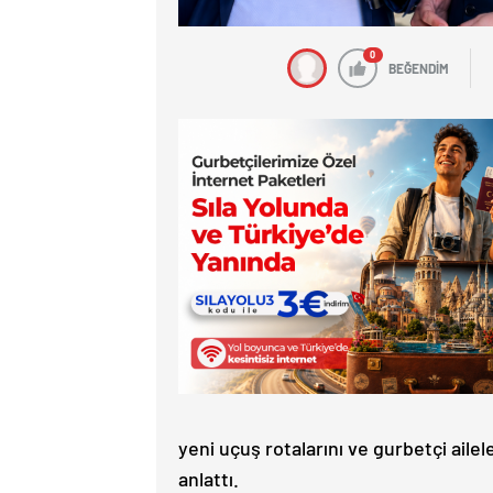
0
BEĞENDİM
yeni uçuş rotalarını ve gurbetçi aile
anlattı.