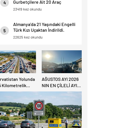
Gurbetçilere Ait 20 Araç
4
Trafikten Men Edildi.
23419 kez okundu
Almanya’da 21 Yaşındaki Engelli
Türk Kızı Uçaktan İndirildi.
5
Detaylar Haberde.
22625 kez okundu
ırvatistan Yolunda
AĞUSTOS AYI 2026
5 Kilometrelik
NIN EN ÇİLELİ AYI
rafik Kuyruğu
OLACAK