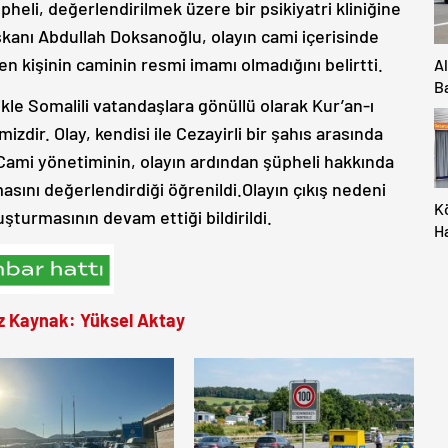
heli, değerlendirilmek üzere bir psikiyatri kliniğine
kanı Abdullah Doksanoğlu, olayın cami içerisinde
en kişinin caminin resmi imamı olmadığını belirtti.
A
B
ikle Somalili vatandaşlara gönüllü olarak Kur’an-ı
Ya
izdir. Olay, kendisi ile Cezayirli bir şahıs arasında
.Cami yönetiminin, olayın ardından şüpheli hakkında
sını değerlendirdiği öğrenildi.Olayın çıkış nedeni
K
şturmasının devam ettiği bildirildi.
H
M
İç
Al
z Kaynak: Yüksel Aktay