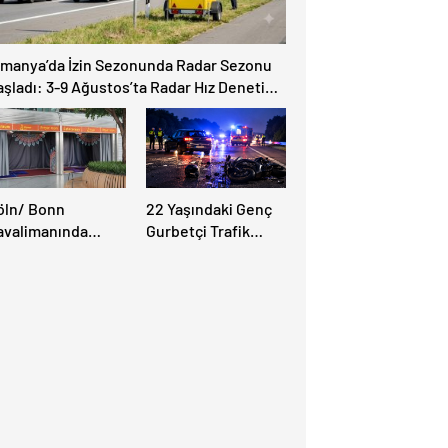
lmanya’da İzin Sezonunda Radar Sezonu
aşladı: 3-9 Ağustos’ta Radar Hız Denetimi
pılacak!
öln/ Bonn
22 Yaşındaki Genç
avalimanında
Gurbetçi Trafik
üslüman Yolcular
Kazasında Hayatını
in Yeni İbadet
Kaybetti.
anları Açıldı