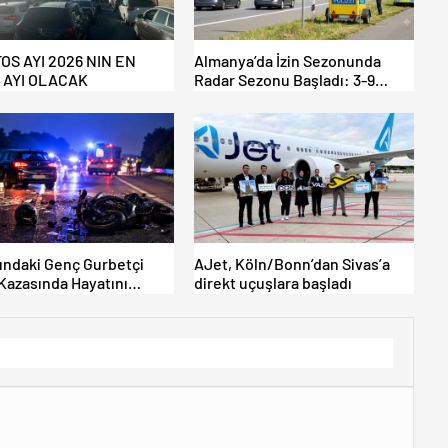
OS AYI 2026 NIN EN
Almanya’da İzin Sezonunda
İ AYI OLACAK
Radar Sezonu Başladı: 3-9
Ağustos’ta Radar Hız Denetimi
Yapılacak!
ındaki Genç Gurbetçi
AJet, Köln/Bonn’dan Sivas’a
 Kazasında Hayatını
direkt uçuşlara başladı
ti.