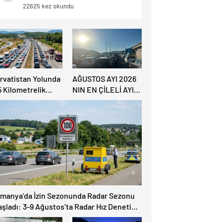
Detaylar Haberde.
22625 kez okundu
ırvatistan Yolunda
AĞUSTOS AYI 2026
5 Kilometrelik
NIN EN ÇİLELİ AYI
rafik Kuyruğu
OLACAK
lmanya’da İzin Sezonunda Radar Sezonu
aşladı: 3-9 Ağustos’ta Radar Hız Denetimi
pılacak!