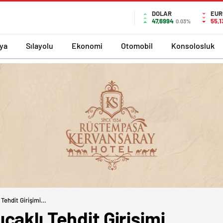
DOLAR
EUR
47,6994
55,
0.03%
ya
Sılayolu
Ekonomi
Otomobil
Konsolosluk
Tehdit Girişimi…
çaklı Tehdit Girişimi…