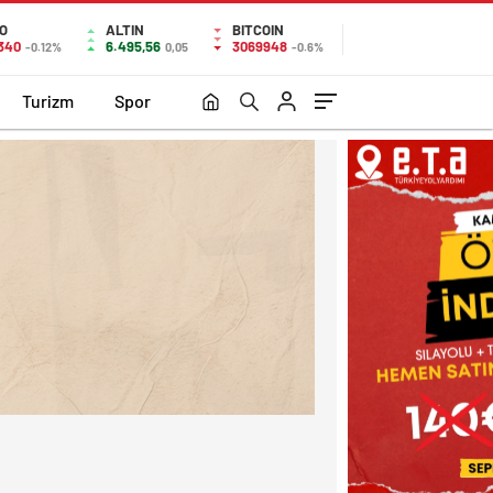
O
ALTIN
BITCOIN
1340
6.495,56
3069948
-0.12%
0,05
-0.6%
Turizm
Spor