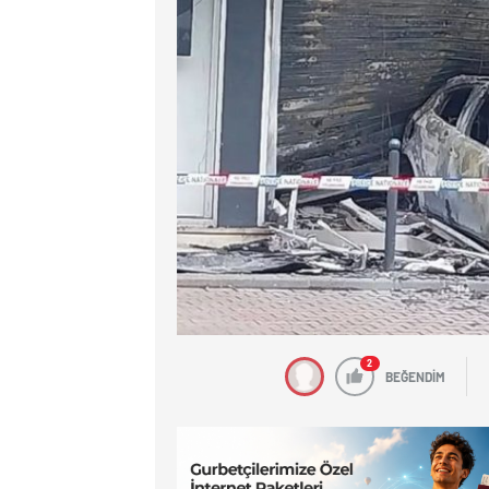
2
BEĞENDİM