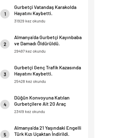
Gurbetçi Vatandaş Karakolda
Hayatını Kaybetti.
1
31929 kez okundu
Almanya’da Gurbetçi Kayınbaba
ve Damadı Öldürüldü.
2
29497 kez okundu
Gurbetçi Genç Trafik Kazasında
Hayatını Kaybetti.
3
25428 kez okundu
Düğün Konvoyuna Katılan
Gurbetçilere Ait 20 Araç
4
Trafikten Men Edildi.
23419 kez okundu
Almanya’da 21 Yaşındaki Engelli
Türk Kızı Uçaktan İndirildi.
5