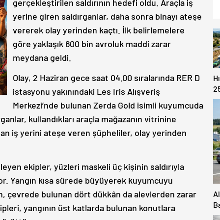
gerçekleştirilen saldırının hedefi oldu. Araçla iş
yerine giren saldırganlar, daha sonra binayı ateşe
vererek olay yerinden kaçtı. İlk belirlemelere
göre yaklaşık 600 bin avroluk maddi zarar
meydana geldi.
Olay, 2 Haziran gece saat 04.00 sıralarında RER D
H
2
istasyonu yakınındaki Les Iris Alışveriş
T
Merkezi’nde bulunan Zerda Gold isimli kuyumcuda
rganlar, kullandıkları araçla mağazanın vitrinine
dan iş yerini ateşe veren şüpheliler, olay yerinden
yen ekipler, yüzleri maskeli üç kişinin saldırıyla
riyor. Yangın kısa sürede büyüyerek kuyumcuyu
n, çevrede bulunan dört dükkân da alevlerden zarar
A
B
ipleri, yangının üst katlarda bulunan konutlara
Ya