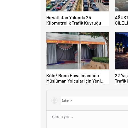
Hırvatistan Yolunda 25
AĞUST
Kilometrelik Trafik Kuyruğu
ÇİLEL
Köln/ Bonn Havalimanında
22 Yaş
Müslüman Yolcular İçin Yeni
Trafik
İbadet Alanları Açıldı
Kaybet