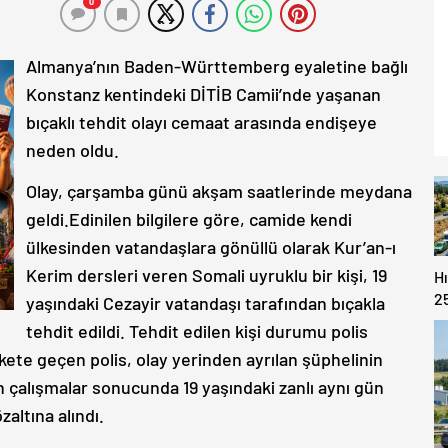
0
Almanya’nın Baden-Württemberg eyaletine bağlı
Konstanz kentindeki DİTİB Camii’nde yaşanan
bıçaklı tehdit olayı cemaat arasında endişeye
neden oldu.
Olay, çarşamba günü akşam saatlerinde meydana
geldi.Edinilen bilgilere göre, camide kendi
ülkesinden vatandaşlara gönüllü olarak Kur’an-ı
Kerim dersleri veren Somali uyruklu bir kişi, 19
H
2
yaşındaki Cezayir vatandaşı tarafından bıçakla
T
tehdit edildi. Tehdit edilen kişi durumu polis
ekete geçen polis, olay yerinden ayrılan şüphelinin
lan çalışmalar sonucunda 19 yaşındaki zanlı aynı gün
altına alındı.