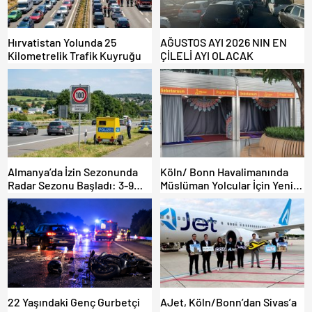
Hırvatistan Yolunda 25
AĞUSTOS AYI 2026 NIN EN
Kilometrelik Trafik Kuyruğu
ÇİLELİ AYI OLACAK
Almanya’da İzin Sezonunda
Köln/ Bonn Havalimanında
Radar Sezonu Başladı: 3-9
Müslüman Yolcular İçin Yeni
Ağustos’ta Radar Hız
İbadet Alanları Açıldı
Denetimi Yapılacak!
22 Yaşındaki Genç Gurbetçi
AJet, Köln/Bonn’dan Sivas’a