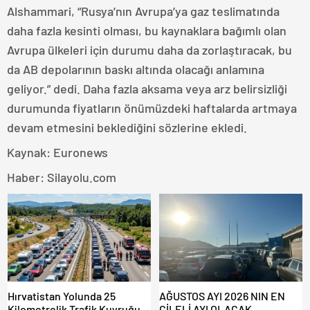
Alshammari, “Rusya’nın Avrupa’ya gaz teslimatında
daha fazla kesinti olması, bu kaynaklara bağımlı olan
Avrupa ülkeleri için durumu daha da zorlaştıracak, bu
da AB depolarının baskı altında olacağı anlamına
geliyor.” dedi. Daha fazla aksama veya arz belirsizliği
durumunda fiyatların önümüzdeki haftalarda artmaya
devam etmesini beklediğini sözlerine ekledi.
Kaynak: Euronews
Haber: Silayolu.com
Hırvatistan Yolunda 25
AĞUSTOS AYI 2026 NIN EN
Kilometrelik Trafik Kuyruğu
ÇİLELİ AYI OLACAK