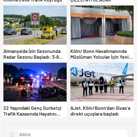
Almanya’da İzin Sezonunda
Köln/ Bonn Havalimanında
Radar Sezonu Başladı: 3-9
Müslüman Yolcular İçin Yeni
Ağustos’ta Radar Hız
İbadet Alanları Açıldı
Denetimi Yapılacak!
22 Yaşındaki Genç Gurbetçi
AJet, Köln/Bonn’dan Sivas’a
Trafik Kazasında Hayatını
direkt uçuşlara başladı
Kaybetti.