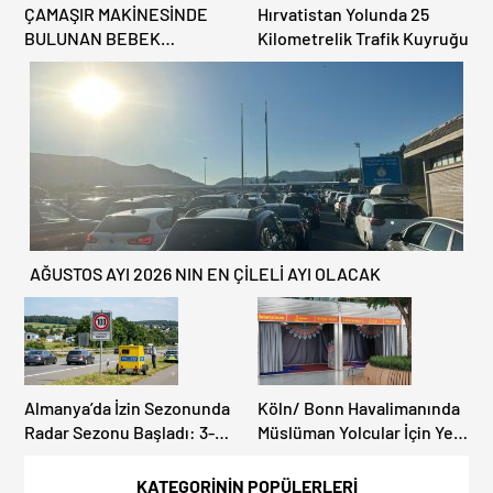
ÇAMAŞIR MAKİNESİNDE
Hırvatistan Yolunda 25
BULUNAN BEBEK
Kilometrelik Trafik Kuyruğu
CENAZESİ ŞOK ETTİ
AĞUSTOS AYI 2026 NIN EN ÇİLELİ AYI OLACAK
Almanya’da İzin Sezonunda
Köln/ Bonn Havalimanında
Radar Sezonu Başladı: 3-9
Müslüman Yolcular İçin Yeni
Ağustos’ta Radar Hız
İbadet Alanları Açıldı
Denetimi Yapılacak!
KATEGORİNİN POPÜLERLERİ