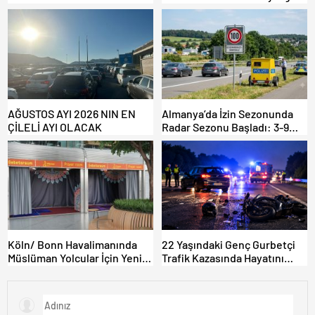
ŞOK ETTİ
AĞUSTOS AYI 2026 NIN EN
Almanya’da İzin Sezonunda
ÇİLELİ AYI OLACAK
Radar Sezonu Başladı: 3-9
Ağustos’ta Radar Hız
Denetimi Yapılacak!
Köln/ Bonn Havalimanında
22 Yaşındaki Genç Gurbetçi
Müslüman Yolcular İçin Yeni
Trafik Kazasında Hayatını
İbadet Alanları Açıldı
Kaybetti.