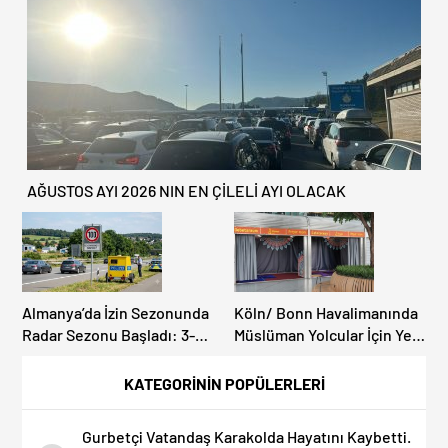
AĞUSTOS AYI 2026 NIN EN ÇİLELİ AYI OLACAK
Almanya’da İzin Sezonunda
Köln/ Bonn Havalimanında
Radar Sezonu Başladı: 3-9
Müslüman Yolcular İçin Yeni
Ağustos’ta Radar Hız
İbadet Alanları Açıldı
Denetimi Yapılacak!
KATEGORİNİN POPÜLERLERİ
Gurbetçi Vatandaş Karakolda Hayatını Kaybetti.