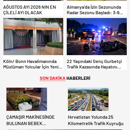
AĞUSTOS AYI 2026 NIN EN
Almanya’da İzin Sezonunda
ÇİLELİ AYI OLACAK
Radar Sezonu Başladı: 3-9
Ağustos’ta Radar Hız
Denetimi Yapılacak!
Köln/ Bonn Havalimanında
22 Yaşındaki Genç Gurbetçi
Müslüman Yolcular İçin Yeni
Trafik Kazasında Hayatını
İbadet Alanları Açıldı
Kaybetti.
SON DAKİKA
HABERLERİ
ÇAMAŞIR MAKİNESİNDE
Hırvatistan Yolunda 25
BULUNAN BEBEK
Kilometrelik Trafik Kuyruğu
CENAZESİ ŞOK ETTİ