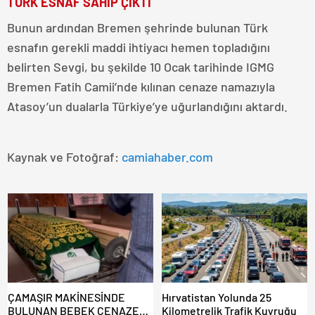
TÜRK ESNAF SAHİP ÇIKTI
Bunun ardından Bremen şehrinde bulunan Türk
esnafın gerekli maddi ihtiyacı hemen topladığını
belirten Sevgi, bu şekilde 10 Ocak tarihinde IGMG
Bremen Fatih Camii’nde kılınan cenaze namazıyla
Atasoy’un dualarla Türkiye’ye uğurlandığını aktardı.
Kaynak ve Fotoğraf:
camiahaber.com
ÇAMAŞIR MAKİNESİNDE
Hırvatistan Yolunda 25
BULUNAN BEBEK CENAZESİ
Kilometrelik Trafik Kuyruğu