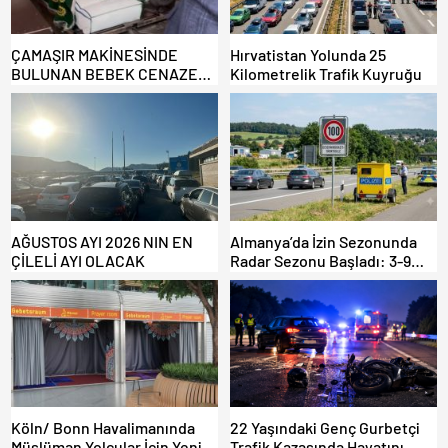
ÇAMAŞIR MAKİNESİNDE
Hırvatistan Yolunda 25
BULUNAN BEBEK CENAZESİ
Kilometrelik Trafik Kuyruğu
ŞOK ETTİ
AĞUSTOS AYI 2026 NIN EN
Almanya’da İzin Sezonunda
ÇİLELİ AYI OLACAK
Radar Sezonu Başladı: 3-9
Ağustos’ta Radar Hız
Denetimi Yapılacak!
Köln/ Bonn Havalimanında
22 Yaşındaki Genç Gurbetçi
Müslüman Yolcular İçin Yeni
Trafik Kazasında Hayatını