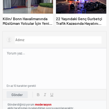
Köln/ Bonn Havalimanında
22 Yaşındaki Genç Gurbetçi
Müslüman Yolcular İçin Yeni
Trafik Kazasında Hayatını
İbadet Alanları Açıldı
Kaybetti.
En az 10 karakter gerekli
Gönder
Gönderdiğiniz yorum
moderasyon
ekibi tarafından incelendikten sonra yayınlanacaktır.