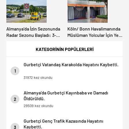
Almanya’da İzin Sezonunda
Köln/ Bonn Havalimanında
Radar Sezonu Başladı: 3-9
Müslüman Yolcular İçin Yeni
Ağustos’ta Radar Hız
İbadet Alanları Açıldı
Denetimi Yapılacak!
KATEGORİNİN POPÜLERLERİ
Gurbetçi Vatandaş Karakolda Hayatını Kaybetti.
1
31972 kez okundu
Almanya’da Gurbetçi Kayınbaba ve Damadı
Öldürüldü.
2
29509 kez okundu
Gurbetçi Genç Trafik Kazasında Hayatını
Kaybetti.
3