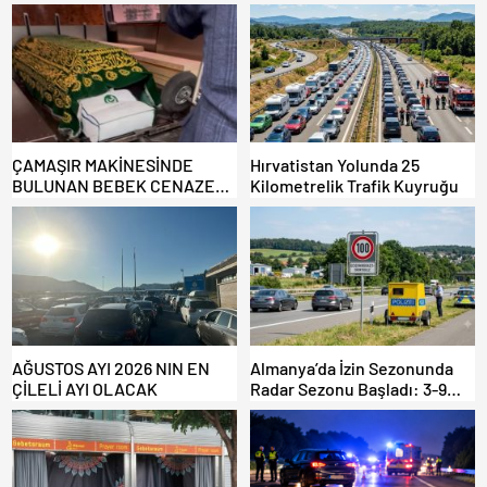
ÇAMAŞIR MAKİNESİNDE
Hırvatistan Yolunda 25
BULUNAN BEBEK CENAZESİ
Kilometrelik Trafik Kuyruğu
ŞOK ETTİ
AĞUSTOS AYI 2026 NIN EN
Almanya’da İzin Sezonunda
ÇİLELİ AYI OLACAK
Radar Sezonu Başladı: 3-9
Ağustos’ta Radar Hız
Denetimi Yapılacak!