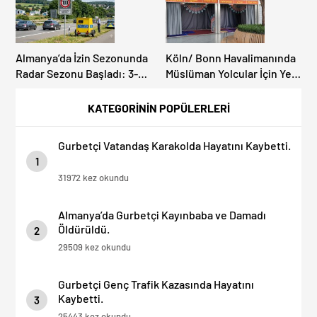
Almanya’da İzin Sezonunda
Köln/ Bonn Havalimanında
Radar Sezonu Başladı: 3-9
Müslüman Yolcular İçin Yeni
Ağustos’ta Radar Hız
İbadet Alanları Açıldı
Denetimi Yapılacak!
KATEGORİNİN POPÜLERLERİ
Gurbetçi Vatandaş Karakolda Hayatını Kaybetti.
1
31972 kez okundu
Almanya’da Gurbetçi Kayınbaba ve Damadı
Öldürüldü.
2
29509 kez okundu
Gurbetçi Genç Trafik Kazasında Hayatını
Kaybetti.
3
25443 kez okundu