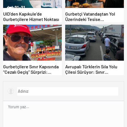
UID’den Kapıkule’de
Gurbetçi Vatandaştan Yol
Gurbetçilere Hizmet Noktası
Üzerindeki Tesise
Dolandırıcılık İddiası:
“Hesabınızı Mutlaka Kontrol
Edin”
Gurbetçilere Sınır Kapısında
Avrupalı Türklerin Sıla Yolu
“Cezalı Geçiş” Sürprizi:
Çilesi Sürüyor: Sınır
Ödemeyen Yurt Dışına
Kapılarında Saatler Süren
Çıkamıyor!
Bekleyiş