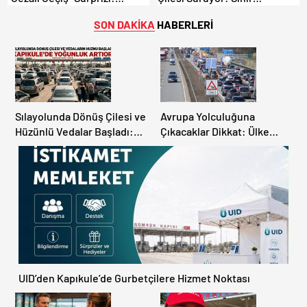
Ödemeyen Yurt Dışına
Kapılarında Saatler Süren
Çıkamıyor!
Bekleyiş
SON DAKİKA
HABERLERİ
Sılayolunda Dönüş Çilesi ve
Avrupa Yolculuğuna
Hüzünlü Vedalar Başladı:
Çıkacaklar Dikkat: Ülke
Kapıkule’de Yoğunluk
Ülke Güncel Trafik Kuralları,
Artıyor!
Avrupa Otoyol Hız Limitleri
UID’den Kapıkule’de Gurbetçilere Hizmet Noktası