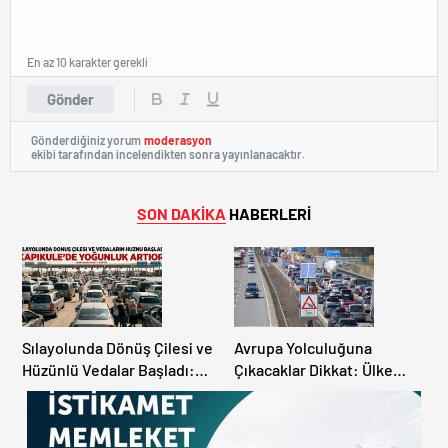
En az 10 karakter gerekli
Gönder
Gönderdiğiniz yorum
moderasyon
ekibi tarafından incelendikten sonra yayınlanacaktır.
SON DAKİKA
HABERLERİ
Sılayolunda Dönüş Çilesi ve
Avrupa Yolculuğuna
Hüzünlü Vedalar Başladı:
Çıkacaklar Dikkat: Ülke
Kapıkule’de Yoğunluk
Ülke Güncel Trafik Kuralları,
Artıyor!
Avrupa Otoyol Hız Limitleri