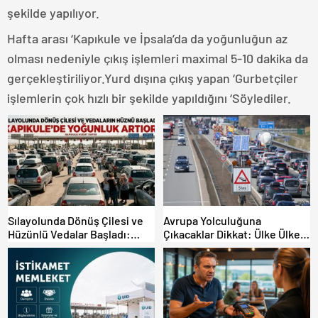
şekilde yapılıyor.
Hafta arası ‘Kapıkule ve İpsala’da da yoğunluğun az
olması nedeniyle çıkış işlemleri maximal 5-10 dakika da
gerçekleştiriliyor.Yurd dışına çıkış yapan ‘Gurbetçiler
işlemlerin çok hızlı bir şekilde yapıldığını ‘Söylediler.
Sılayolunda Dönüş Çilesi ve
Avrupa Yolculuğuna
Hüzünlü Vedalar Başladı:
Çıkacaklar Dikkat: Ülke Ülke
Kapıkule’de Yoğunluk Artıyor!
Güncel Trafik Kuralları,
Avrupa Otoyol Hız Limitleri