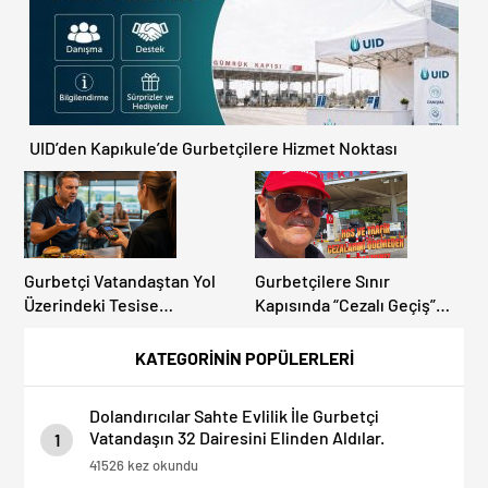
UID’den Kapıkule’de Gurbetçilere Hizmet Noktası
Gurbetçi Vatandaştan Yol
Gurbetçilere Sınır
Üzerindeki Tesise
Kapısında “Cezalı Geçiş”
Dolandırıcılık İddiası:
Sürprizi: Ödemeyen Yurt
“Hesabınızı Mutlaka Kontrol
Dışına Çıkamıyor!
KATEGORİNİN POPÜLERLERİ
Edin”
Dolandırıcılar Sahte Evlilik İle Gurbetçi
Vatandaşın 32 Dairesini Elinden Aldılar.
1
41526 kez okundu