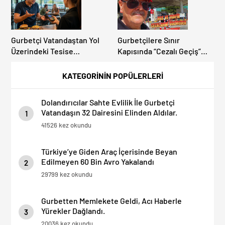
Gurbetçi Vatandaştan Yol
Gurbetçilere Sınır
Üzerindeki Tesise
Kapısında “Cezalı Geçiş”
Dolandırıcılık İddiası:
Sürprizi: Ödemeyen Yurt
“Hesabınızı Mutlaka Kontrol
Dışına Çıkamıyor!
KATEGORİNİN POPÜLERLERİ
Edin”
Dolandırıcılar Sahte Evlilik İle Gurbetçi
Vatandaşın 32 Dairesini Elinden Aldılar.
1
41526 kez okundu
Türkiye’ye Giden Araç İçerisinde Beyan
Edilmeyen 60 Bin Avro Yakalandı
2
29799 kez okundu
Gurbetten Memlekete Geldi, Acı Haberle
Yürekler Dağlandı.
3
20036 kez okundu