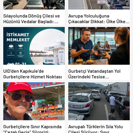
Sılayolunda Dönüş Çilesi ve
Avrupa Yolculuğuna
Hüzünlü Vedalar Başladı:
Çıkacaklar Dikkat: Ülke Ülke
Kapıkule’de Yoğunluk Artıyor!
Güncel Trafik Kuralları,
Avrupa Otoyol Hız Limitleri
UID’den Kapıkule’de
Gurbetçi Vatandaştan Yol
Gurbetçilere Hizmet Noktası
Üzerindeki Tesise
Dolandırıcılık İddiası:
“Hesabınızı Mutlaka Kontrol
Edin”
Gurbetçilere Sınır Kapısında
Avrupalı Türklerin Sıla Yolu
“Cezalı Geçiş” Sürprizi:
Çilesi Sürüyor: Sınır