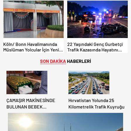
Ağustos’ta Radar Hız
Denetimi Yapılacak!
Köln/ Bonn Havalimanında
22 Yaşındaki Genç Gurbetçi
Müslüman Yolcular İçin Yeni
Trafik Kazasında Hayatını
İbadet Alanları Açıldı
Kaybetti.
SON DAKİKA
HABERLERİ
ÇAMAŞIR MAKİNESİNDE
Hırvatistan Yolunda 25
BULUNAN BEBEK
Kilometrelik Trafik Kuyruğu
CENAZESİ ŞOK ETTİ