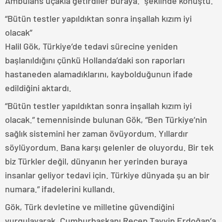
Ambulans uçakla getirdiler buraya.” şeklinde konuştu.
“Bütün testler yapıldıktan sonra inşallah kızım iyi
olacak”
Halil Gök, Türkiye’de tedavi sürecine yeniden
başlanıldığını çünkü Hollanda’daki son raporları
hastaneden alamadıklarını, kaybolduğunun ifade
edildiğini aktardı.
“Bütün testler yapıldıktan sonra inşallah kızım iyi
olacak.” temennisinde bulunan Gök, “Ben Türkiye’nin
sağlık sistemini her zaman övüyordum. Yıllardır
söylüyordum. Bana karşı gelenler de oluyordu. Bir tek
biz Türkler değil, dünyanın her yerinden buraya
insanlar geliyor tedavi için. Türkiye dünyada şu an bir
numara.” ifadelerini kullandı.
Gök, Türk devletine ve milletine güvendiğini
vurgulayarak, Cumhurbaşkanı Recep Tayyip Erdoğan’a