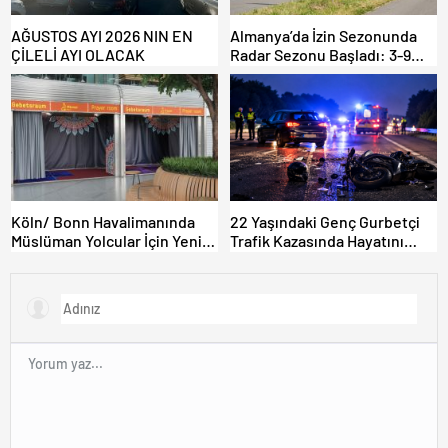
AĞUSTOS AYI 2026 NIN EN
Almanya’da İzin Sezonunda
ÇİLELİ AYI OLACAK
Radar Sezonu Başladı: 3-9
Ağustos’ta Radar Hız
Denetimi Yapılacak!
Köln/ Bonn Havalimanında
22 Yaşındaki Genç Gurbetçi
Müslüman Yolcular İçin Yeni
Trafik Kazasında Hayatını
İbadet Alanları Açıldı
Kaybetti.