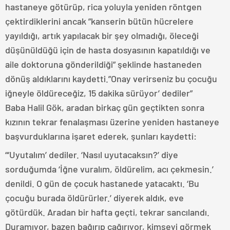
hastaneye götürüp, rica yoluyla yeniden röntgen
çektirdiklerini ancak ”kanserin bütün hücrelere
yayıldığı, artık yapılacak bir şey olmadığı, öleceği
düşünüldüğü için de hasta dosyasının kapatıldığı ve
aile doktoruna gönderildiği” şeklinde hastaneden
dönüş aldıklarını kaydetti.”Onay verirseniz bu çocuğu
iğneyle öldüreceğiz, 15 dakika sürüyor’ dediler”
Baba Halil Gök, aradan birkaç gün geçtikten sonra
kızının tekrar fenalaşması üzerine yeniden hastaneye
başvurduklarına işaret ederek, şunları kaydetti:
“‘Uyutalım’ dediler. ‘Nasıl uyutacaksın?’ diye
sorduğumda ‘İğne vuralım, öldürelim, acı çekmesin.’
denildi. O gün de çocuk hastanede yatacaktı. ‘Bu
çocuğu burada öldürürler.’ diyerek aldık, eve
götürdük. Aradan bir hafta geçti, tekrar sancılandı.
Duramıyor, bazen bağırıp çağırıyor, kimseyi görmek