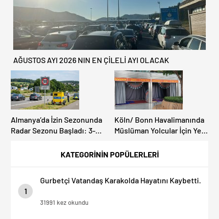
AĞUSTOS AYI 2026 NIN EN ÇİLELİ AYI OLACAK
Almanya’da İzin Sezonunda
Köln/ Bonn Havalimanında
Radar Sezonu Başladı: 3-9
Müslüman Yolcular İçin Yeni
Ağustos’ta Radar Hız
İbadet Alanları Açıldı
Denetimi Yapılacak!
KATEGORİNİN POPÜLERLERİ
Gurbetçi Vatandaş Karakolda Hayatını Kaybetti.
1
31991 kez okundu