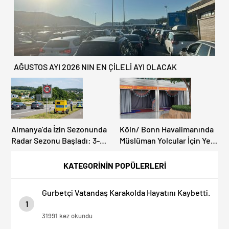
AĞUSTOS AYI 2026 NIN EN ÇİLELİ AYI OLACAK
Almanya’da İzin Sezonunda
Köln/ Bonn Havalimanında
Radar Sezonu Başladı: 3-9
Müslüman Yolcular İçin Yeni
Ağustos’ta Radar Hız
İbadet Alanları Açıldı
Denetimi Yapılacak!
KATEGORİNİN POPÜLERLERİ
Gurbetçi Vatandaş Karakolda Hayatını Kaybetti.
1
31991 kez okundu