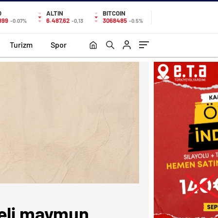
O
ALTIN
BITCOIN
899
6.487,62
3068485
-0.07%
-0,13
-0.5%
Turizm
Spor
heli maymun