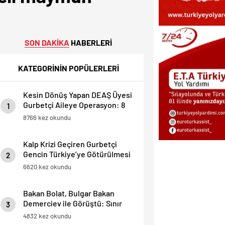
SON DAKİKA
HABERLERİ
KATEGORİNİN POPÜLERLERİ
Kesin Dönüş Yapan DEAŞ Üyesi
Gurbetçi Aileye Operasyon: 8
1
Ölü, 2 Yaralı.
8766 kez okundu
Kalp Krizi Geçiren Gurbetçi
Gencin Türkiye’ye Götürülmesi
2
İçin , 40 Bin Dolarlık Fatura
6620 kez okundu
Çıkarıldı.
Bakan Bolat, Bulgar Bakan
Demerciev ile Görüştü: Sınır
3
Kapılarında “EES” ve Yaz
4832 kez okundu
Yoğunluğu Masaya Yatırıldı