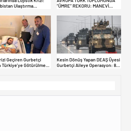
rlarında Lojistik Krizi:
AVRUPA TÜRK TOPLUMUNDA
rbistan Ulaştırma
“ÜMRE” REKORU: MANEVİ
uğu’nun önerilerini
YENİLENME TATİLİN ÖNÜNE
ti – Yeni protestolar
GEÇTİ!
r
rizi Geçiren Gurbetçi
Kesin Dönüş Yapan DEAŞ Üyesi
 Türkiye’ye Götürülmesi
Gurbetçi Aileye Operasyon: 8
40 Bin Dolarlık Fatura
Ölü, 2 Yaralı.
dı.