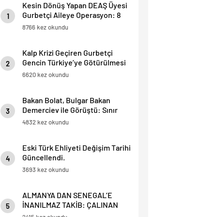
Kesin Dönüş Yapan DEAŞ Üyesi
Gurbetçi Aileye Operasyon: 8
1
Ölü, 2 Yaralı.
8766 kez okundu
Kalp Krizi Geçiren Gurbetçi
Gencin Türkiye’ye Götürülmesi
2
İçin , 40 Bin Dolarlık Fatura
6620 kez okundu
Çıkarıldı.
Bakan Bolat, Bulgar Bakan
Demerciev ile Görüştü: Sınır
3
Kapılarında “EES” ve Yaz
4832 kez okundu
Yoğunluğu Masaya Yatırıldı
Eski Türk Ehliyeti Değişim Tarihi
Güncellendi.
4
3693 kez okundu
ALMANYA DAN SENEGAL’E
İNANILMAZ TAKİB: ÇALINAN
5
TELEFONU İÇİN 4.500 KM YOL