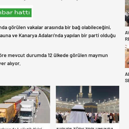
’nda görülen vakalar arasında bir bağ olabileceğini,
A
 sauna ve Kanarya Adaları’nda yapılan bir parti olduğu
R
Ö
 göre mevcut durumda 12 ülkede görülen maymun
er alıyor.
A
S
İ
Ç
T
4