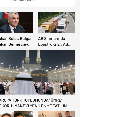
2415 kez okundu
GİTTİ!
akan Bolat, Bulgar
AB Sınırlarında
akan Demerciev
Lojistik Krizi: AB,
e Görüştü: Sınır
Sırbistan Ulaştırma
apılarında “EES”
Topluluğu’nun
e Yaz Yoğunluğu
önerilerini reddetti
saya Yatırıldı
– Yeni protestolar
geliyor
VRUPA TÜRK TOPLUMUNDA “ÜMRE”
EKORU: MANEVİ YENİLENME TATİLİN
NÜNE GEÇTİ!