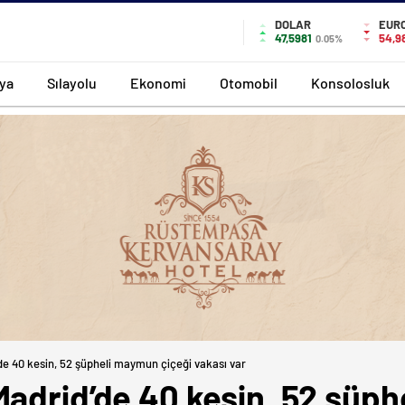
DOLAR
EUR
47,5981
54,9
0.05%
ya
Sılayolu
Ekonomi
Otomobil
Konsolosluk
de 40 kesin, 52 şüpheli maymun çiçeği vakası var
Madrid’de 40 kesin, 52 şüp