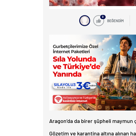
0
BEĞENDİM
Aragon’da da birer şüpheli maymun çiç
Gözetim ve karantina altına alınan has