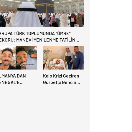
geliyor
VRUPA TÜRK TOPLUMUNDA “ÜMRE”
EKORU: MANEVİ YENİLENME TATİLİN
NÜNE GEÇTİ!
LMANYA DAN
Kalp Krizi Geçiren
ENEGAL’E
Gurbetçi Gencin
NANILMAZ TAKİB:
Türkiye’ye
ALINAN
Götürülmesi İçin ,
ELEFONU İÇİN
40 Bin Dolarlık
.500 KM YOL GİTTİ!
Fatura Çıkarıldı.