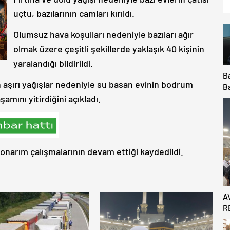
uçtu, bazılarının camları kırıldı.
Olumsuz hava koşulları nedeniyle bazıları ağır
olmak üzere çeşitli şekillerde yaklaşık 40 kişinin
yaralandığı bildirildi.
B
in aşırı yağışlar nedeniyle su basan evinin bodrum
B
amını yitirdiğini açıkladı.
il
K
v
Ma
 onarım çalışmalarının devam ettiği kaydedildi.
A
R
Ö