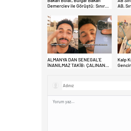
Bakan Bolat, Bulgar Bakan
AB Sını
Demerciev ile Görüştü: Sınır
AB, Sı
Kapılarında “EES” ve Yaz
Toplul
Yoğunluğu Masaya Yatırıldı
reddet
geliyo
ALMANYA DAN SENEGAL’E
Kalp K
İNANILMAZ TAKİB: ÇALINAN
Gencin
TELEFONU İÇİN 4.500 KM YOL
İçin , 
GİTTİ!
Çıkarıl