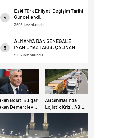
Eski Türk Ehliyeti Değişim Tarihi
Güncellendi.
4
3693 kez okundu
ALMANYA DAN SENEGAL’E
İNANILMAZ TAKİB: ÇALINAN
5
TELEFONU İÇİN 4.500 KM YOL
2415 kez okundu
GİTTİ!
akan Bolat, Bulgar
AB Sınırlarında
akan Demerciev
Lojistik Krizi: AB,
e Görüştü: Sınır
Sırbistan Ulaştırma
apılarında “EES”
Topluluğu’nun
e Yaz Yoğunluğu
önerilerini reddetti
saya Yatırıldı
– Yeni protestolar