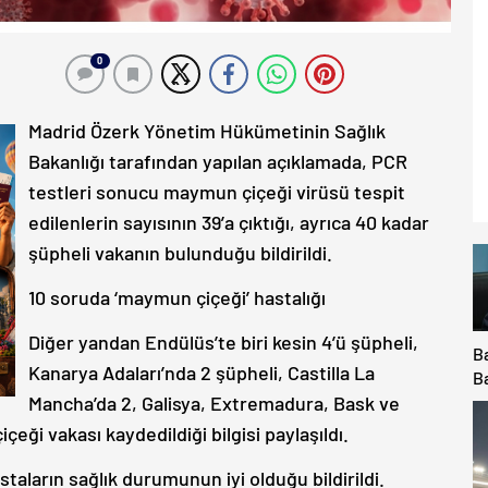
0
Madrid Özerk Yönetim Hükümetinin Sağlık
Bakanlığı tarafından yapılan açıklamada, PCR
testleri sonucu maymun çiçeği virüsü tespit
edilenlerin sayısının 39’a çıktığı, ayrıca 40 kadar
şüpheli vakanın bulunduğu bildirildi.
10 soruda ‘maymun çiçeği’ hastalığı
Diğer yandan Endülüs’te biri kesin 4’ü şüpheli,
B
Kanarya Adaları’nda 2 şüpheli, Castilla La
B
il
Mancha’da 2, Galisya, Extremadura, Bask ve
K
eği vakası kaydedildiği bilgisi paylaşıldı.
v
Ma
taların sağlık durumunun iyi olduğu bildirildi.