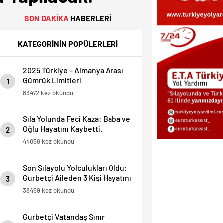
SON DAKİKA
HABERLERİ
KATEGORİNİN POPÜLERLERİ
2025 Türkiye – Almanya Arası
Gümrük Limitleri
1
83472 kez okundu
Sıla Yolunda Feci Kaza: Baba ve
Oğlu Hayatını Kaybetti.
2
44058 kez okundu
Son Sılayolu Yolculukları Oldu:
Gurbetçi Aileden 3 Kişi Hayatını
3
Kaybetti.
38459 kez okundu
Gurbetçi Vatandaş Sınır