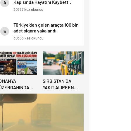
Kapısında Hayatını Kaybetti:
4
“İnsan Hayatı Bu Kadar Ucuz
30557 kez okundu
Olamaz”.
Türkiye’den gelen araçta 100 bin
adet sigara yakalandı.
5
30383 kez okundu
OMANYA
SIRBİSTAN’DA
ÜZERGAHINDA
YAKIT ALIRKEN
ECE YOLCULUĞU
KREDİ KARTINA
AVSİYE
DİKKAT: MAĞDUR
DİLMİYOR:
OLMAYIN!
LTERNATİF
APILAR ZAMAN
AZANDIRIYOR!