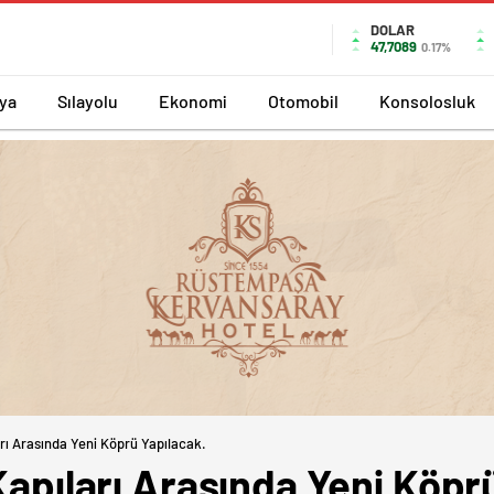
DOLAR
47,7089
0.17%
ya
Sılayolu
Ekonomi
Otomobil
Konsolosluk
ları Arasında Yeni Köprü Yapılacak.
 Kapıları Arasında Yeni Köpr