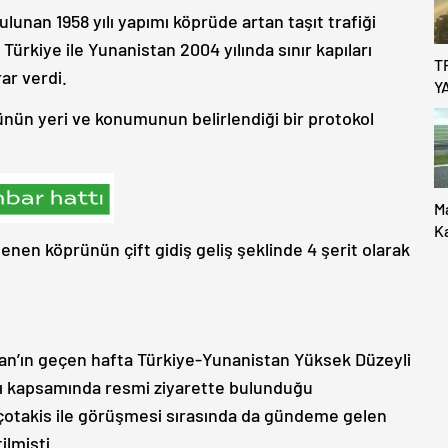
bulunan 1958 yılı yapımı köprüde artan taşıt trafiği
ürkiye ile Yunanistan 2004 yılında sınır kapıları
T
ar verdi.
Y
rünün yeri ve konumunun belirlendiği bir protokol
M
K
enen köprünün çift gidiş geliş şeklinde 4 şerit olarak
Uc
’ın geçen hafta Türkiye-Yunanistan Yüksek Düzeyli
tısı kapsamında resmi ziyarette bulunduğu
çotakis ile görüşmesi sırasında da gündeme gelen
ilmişti.