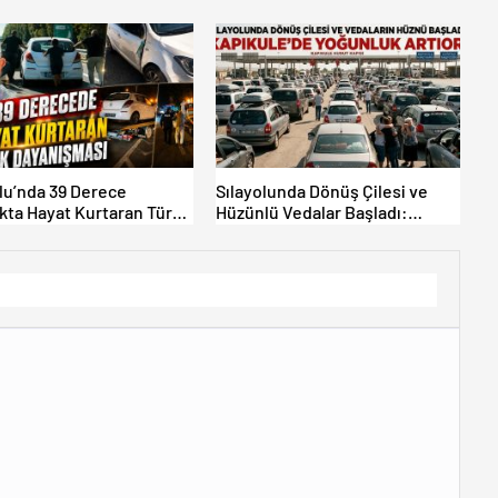
R OLMAYIN!
olu’nda 39 Derece
Sılayolunda Dönüş Çilesi ve
ıkta Hayat Kurtaran Türk
Hüzünlü Vedalar Başladı:
ışması!
Kapıkule’de Yoğunluk Artıyor!