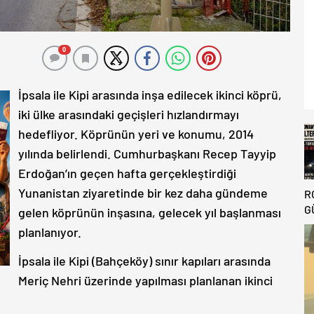
0
İpsala ile Kipi arasında inşa edilecek ikinci köprü,
iki ülke arasındaki geçişleri hızlandırmayı
hedefliyor. Köprünün yeri ve konumu, 2014
yılında belirlendi. Cumhurbaşkanı Recep Tayyip
Erdoğan’ın geçen hafta gerçekleştirdiği
Yunanistan ziyaretinde bir kez daha gündeme
R
G
gelen köprünün inşasına, gelecek yıl başlanması
G
planlanıyor.
T
E
İpsala ile Kipi (Bahçeköy) sınır kapıları arasında
A
Meriç Nehri üzerinde yapılması planlanan ikinci
K
K