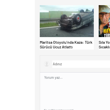
EDİLMİYOR: ALTERNATİF
MAĞDU
KAPILAR ZAMAN
KAZANDIRIYOR!
Maritsa Otoyolu’nda Kaza: Türk
Sıla Y
Sürücü Ucuz Atlattı
Sıcakl
Dayan