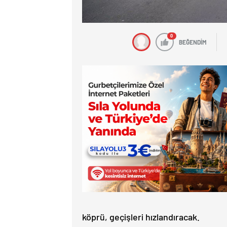
0
BEĞENDİM
köprü, geçişleri hızlandıracak.