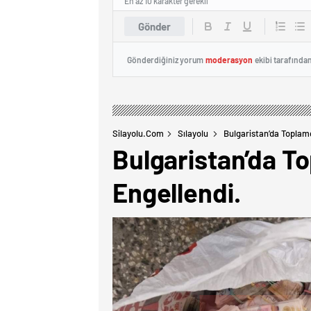
En az 10 karakter gerekli
Gönder
Gönderdiğiniz yorum
moderasyon
ekibi tarafında
Silayolu.com
Sılayolu
Bulgaristan’da Toplamd
Bulgaristan’da To
Engellendi.