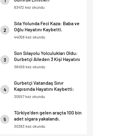
1
83472 kez okundu
Sıla Yolunda Feci Kaza: Baba ve
Oğlu Hayatını Kaybetti.
2
44058 kez okundu
Son Sılayolu Yolculukları Oldu:
Gurbetçi Aileden 3 Kişi Hayatını
3
Kaybetti.
38459 kez okundu
Gurbetçi Vatandaş Sınır
Kapısında Hayatını Kaybetti:
4
“İnsan Hayatı Bu Kadar Ucuz
30557 kez okundu
Olamaz”.
Türkiye’den gelen araçta 100 bin
adet sigara yakalandı.
5
30383 kez okundu