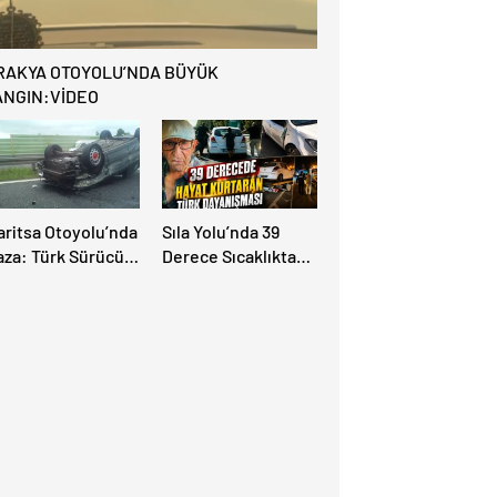
RAKYA OTOYOLU’NDA BÜYÜK
ANGIN:VİDEO
aritsa Otoyolu’nda
Sıla Yolu’nda 39
aza: Türk Sürücü
Derece Sıcaklıkta
uz Atlattı
Hayat Kurtaran Türk
Dayanışması!