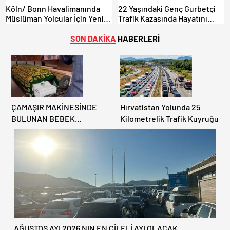
Köln/ Bonn Havalimanında
22 Yaşındaki Genç Gurbetçi
Müslüman Yolcular İçin Yeni
Trafik Kazasında Hayatını
İbadet Alanları Açıldı
Kaybetti.
SON DAKİKA
HABERLERİ
ÇAMAŞIR MAKİNESİNDE
Hırvatistan Yolunda 25
BULUNAN BEBEK
Kilometrelik Trafik Kuyruğu
CENAZESİ ŞOK ETTİ
AĞUSTOS AYI 2026 NIN EN ÇİLELİ AYI OLACAK