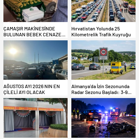
ÇAMAŞIR MAKİNESİNDE
Hırvatistan Yolunda 25
BULUNAN BEBEK CENAZESİ
Kilometrelik Trafik Kuyruğu
ŞOK ETTİ
AĞUSTOS AYI 2026 NIN EN
Almanya’da İzin Sezonunda
ÇİLELİ AYI OLACAK
Radar Sezonu Başladı: 3-9
Ağustos’ta Radar Hız
Denetimi Yapılacak!