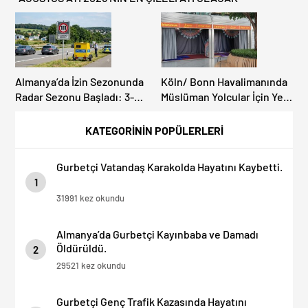
Almanya’da İzin Sezonunda
Köln/ Bonn Havalimanında
Radar Sezonu Başladı: 3-9
Müslüman Yolcular İçin Yeni
Ağustos’ta Radar Hız
İbadet Alanları Açıldı
Denetimi Yapılacak!
KATEGORİNİN POPÜLERLERİ
Gurbetçi Vatandaş Karakolda Hayatını Kaybetti.
1
31991 kez okundu
Almanya’da Gurbetçi Kayınbaba ve Damadı
Öldürüldü.
2
29521 kez okundu
Gurbetçi Genç Trafik Kazasında Hayatını