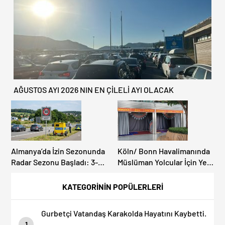
AĞUSTOS AYI 2026 NIN EN ÇİLELİ AYI OLACAK
Almanya’da İzin Sezonunda
Köln/ Bonn Havalimanında
Radar Sezonu Başladı: 3-9
Müslüman Yolcular İçin Yeni
Ağustos’ta Radar Hız
İbadet Alanları Açıldı
Denetimi Yapılacak!
KATEGORİNİN POPÜLERLERİ
Gurbetçi Vatandaş Karakolda Hayatını Kaybetti.
1