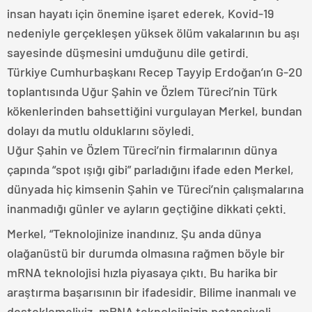
insan hayatı için önemine işaret ederek, Kovid-19
nedeniyle gerçekleşen yüksek ölüm vakalarının bu aşı
sayesinde düşmesini umduğunu dile getirdi.
Türkiye Cumhurbaşkanı Recep Tayyip Erdoğan’ın G-20
toplantısında Uğur Şahin ve Özlem Türeci’nin Türk
kökenlerinden bahsettiğini vurgulayan Merkel, bundan
dolayı da mutlu olduklarını söyledi.
Uğur Şahin ve Özlem Türeci’nin firmalarının dünya
çapında “spot ışığı gibi” parladığını ifade eden Merkel,
dünyada hiç kimsenin Şahin ve Türeci’nin çalışmalarına
inanmadığı günler ve ayların geçtiğine dikkati çekti.
Merkel, “Teknolojinize inandınız. Şu anda dünya
olağanüstü bir durumda olmasına rağmen böyle bir
mRNA teknolojisi hızla piyasaya çıktı. Bu harika bir
araştırma başarısının bir ifadesidir. Bilime inanmalı ve
desteklemeliyiz. mRNA teknolojinizin potansiyeli