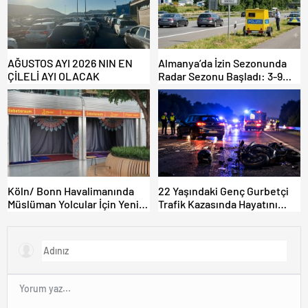
AĞUSTOS AYI 2026 NIN EN
Almanya’da İzin Sezonunda
ÇİLELİ AYI OLACAK
Radar Sezonu Başladı: 3-9
Ağustos’ta Radar Hız
Denetimi Yapılacak!
Köln/ Bonn Havalimanında
22 Yaşındaki Genç Gurbetçi
Müslüman Yolcular İçin Yeni
Trafik Kazasında Hayatını
İbadet Alanları Açıldı
Kaybetti.