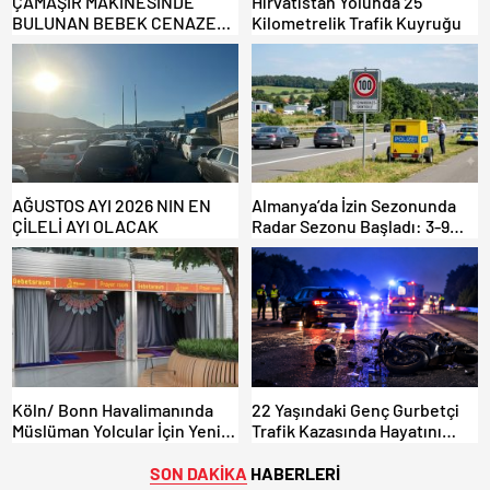
ÇAMAŞIR MAKİNESİNDE
Hırvatistan Yolunda 25
BULUNAN BEBEK CENAZESİ
Kilometrelik Trafik Kuyruğu
ŞOK ETTİ
AĞUSTOS AYI 2026 NIN EN
Almanya’da İzin Sezonunda
ÇİLELİ AYI OLACAK
Radar Sezonu Başladı: 3-9
Ağustos’ta Radar Hız
Denetimi Yapılacak!
Köln/ Bonn Havalimanında
22 Yaşındaki Genç Gurbetçi
Müslüman Yolcular İçin Yeni
Trafik Kazasında Hayatını
İbadet Alanları Açıldı
Kaybetti.
SON DAKİKA
HABERLERİ