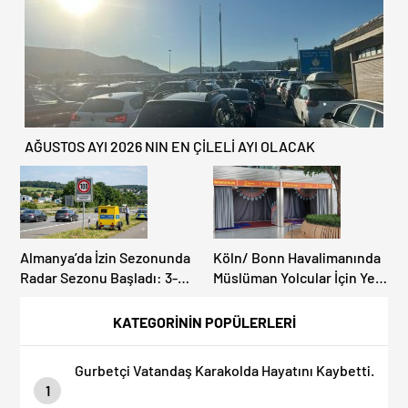
AĞUSTOS AYI 2026 NIN EN ÇİLELİ AYI OLACAK
Almanya’da İzin Sezonunda
Köln/ Bonn Havalimanında
Radar Sezonu Başladı: 3-9
Müslüman Yolcular İçin Yeni
Ağustos’ta Radar Hız
İbadet Alanları Açıldı
Denetimi Yapılacak!
KATEGORİNİN POPÜLERLERİ
Gurbetçi Vatandaş Karakolda Hayatını Kaybetti.
1