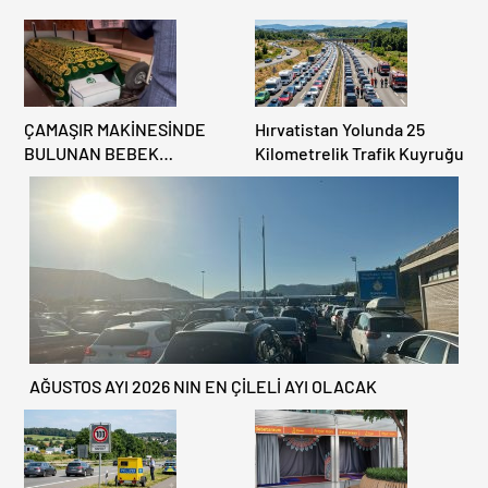
ÇAMAŞIR MAKİNESİNDE
Hırvatistan Yolunda 25
BULUNAN BEBEK
Kilometrelik Trafik Kuyruğu
CENAZESİ ŞOK ETTİ
AĞUSTOS AYI 2026 NIN EN ÇİLELİ AYI OLACAK