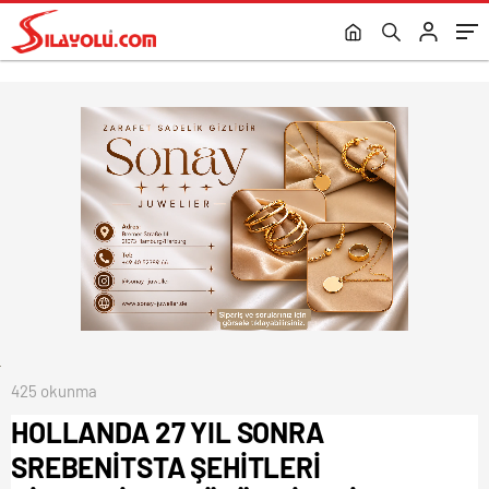
AİLELERİNDEN ÖZÜR DİLEDİ
kısıtlamalarına hazırlanıyor.
425 okunma
HOLLANDA 27 YIL SONRA
SREBENİTSTA ŞEHİTLERİ