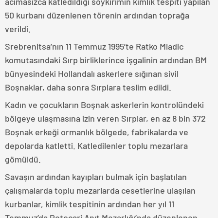
acımasızca katledildiği soykırımın kimlik tespiti yapılan
50 kurbanı düzenlenen törenin ardından toprağa
verildi.
Srebrenitsa’nın 11 Temmuz 1995’te Ratko Mladic
komutasındaki Sırp birliklerince işgalinin ardından BM
bünyesindeki Hollandalı askerlere sığınan sivil
Boşnaklar, daha sonra Sırplara teslim edildi.
Kadın ve çocukların Boşnak askerlerin kontrolündeki
bölgeye ulaşmasına izin veren Sırplar, en az 8 bin 372
Boşnak erkeği ormanlık bölgede, fabrikalarda ve
depolarda katletti. Katledilenler toplu mezarlara
gömüldü.
Savaşın ardından kayıpları bulmak için başlatılan
çalışmalarda toplu mezarlarda cesetlerine ulaşılan
kurbanlar, kimlik tespitinin ardından her yıl 11
Temmuz’da Potoçari Anıt Mezarlığı’nda düzenlenen