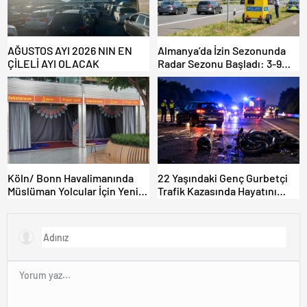
AĞUSTOS AYI 2026 NIN EN
Almanya’da İzin Sezonunda
ÇİLELİ AYI OLACAK
Radar Sezonu Başladı: 3-9
Ağustos’ta Radar Hız
Denetimi Yapılacak!
Köln/ Bonn Havalimanında
22 Yaşındaki Genç Gurbetçi
Müslüman Yolcular İçin Yeni
Trafik Kazasında Hayatını
İbadet Alanları Açıldı
Kaybetti.