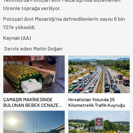
törenle toprağa veriliyor.
Potoçari Anıt Mezarlığı’na defnedilenlerin sayısı 6 bin
721’e yükseldi.
Kaynak (AA)
Servis eden Metin Doğan
ÇAMAŞIR MAKİNESİNDE
Hırvatistan Yolunda 25
BULUNAN BEBEK CENAZESİ
Kilometrelik Trafik Kuyruğu
ŞOK ETTİ