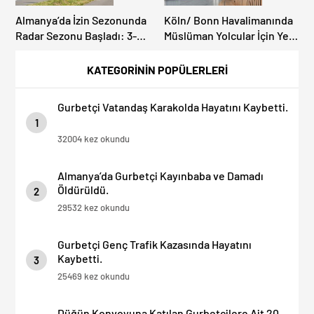
Almanya’da İzin Sezonunda
Köln/ Bonn Havalimanında
Radar Sezonu Başladı: 3-9
Müslüman Yolcular İçin Yeni
Ağustos’ta Radar Hız
İbadet Alanları Açıldı
Denetimi Yapılacak!
KATEGORİNİN POPÜLERLERİ
Gurbetçi Vatandaş Karakolda Hayatını Kaybetti.
1
32004 kez okundu
Almanya’da Gurbetçi Kayınbaba ve Damadı
Öldürüldü.
2
29532 kez okundu
Gurbetçi Genç Trafik Kazasında Hayatını
Kaybetti.
3
25469 kez okundu
Düğün Konvoyuna Katılan Gurbetçilere Ait 20