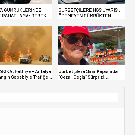
A GÜMRÜKLERİNDE
GURBETÇİLERE HGS UYARISI:
 RAHATLAMA: DEREKÖY
ÖDEMEYEN GÜMRÜKTEN
 TİCARİ ARAÇLARA
ÇIKAMIYOR!
YOR!
KİKA: Fethiye – Antalya
Gurbetçilere Sınır Kapısında
angın Sebebiyle Trafiğe
“Cezalı Geçiş” Sürprizi:
ldı! Tahliyeler Başladı
Ödemeyen Yurt Dışına
Çıkamıyor!