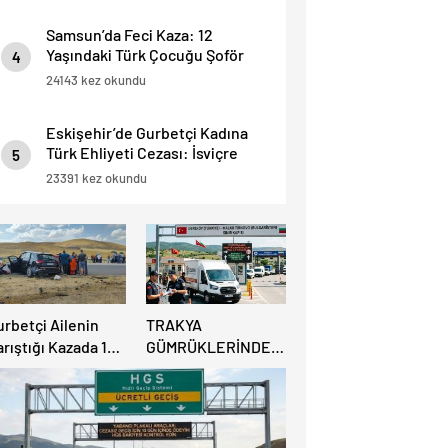
Samsun’da Feci Kaza: 12
Yaşındaki Türk Çocuğu Şoför
4
Hayatını Kaybetti, 3 Yaralı.
24143 kez okundu
Eskişehir’de Gurbetçi Kadına
Türk Ehliyeti Cezası: İsviçre
5
Ehliyeti Kabul Edilmedi.
23391 kez okundu
urbetçi Ailenin
TRAKYA
rıştığı Kazada 1
GÜMRÜKLERİNDE
şi Hayatını
BÜYÜK
aybederken, 7 kişi
RAHATLAMA:
ralandı.
DEREKÖY HAFİF
TİCARİ ARAÇLARA