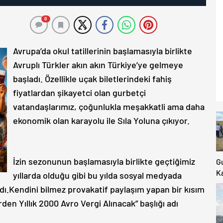
0
Avrupa’da okul tatillerinin başlamasıyla birlikte
Avruplı Türkler akın akın Türkiye’ye gelmeye
başladı. Özellikle uçak biletlerindeki fahiş
fiyatlardan şikayetci olan gurbetçi
vatandaşlarımız, çoğunlukla meşakkatli ama daha
ekonomik olan karayolu ile Sıla Yoluna çıkıyor.
İzin sezonunun başlamasıyla birlikte geçtiğimiz
G
Ka
yıllarda olduğu gibi bu yılda sosyal medyada
Ki
ı.Kendini bilmez provakatif paylaşım yapan bir kısım
K
den Yıllık 2000 Avro Vergi Alınacak” başlığı adı
Ya