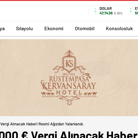
DOLAR
E
47,7436
5
0.18%
ya
Sılayolu
Ekonomi
Otomobil
Konsolosluk
Vergi Alınacak Haberi Resmi Ağızdan Yalanlandı.
000 € Vergi Alınacak Haber