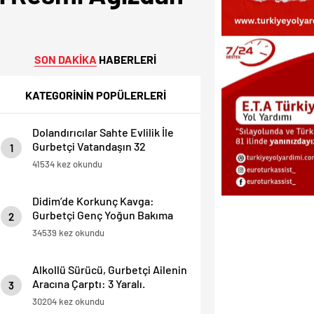
SON DAKİKA
HABERLERİ
KATEGORİNİN POPÜLERLERİ
Dolandırıcılar Sahte Evlilik İle
Gurbetçi Vatandaşın 32
1
Dairesini Elinden Aldılar.
41534 kez okundu
Didim’de Korkunç Kavga:
Gurbetçi Genç Yoğun Bakıma
2
Alındı.
34539 kez okundu
Alkollü Sürücü, Gurbetçi Ailenin
Aracına Çarptı: 3 Yaralı.
3
30204 kez okundu