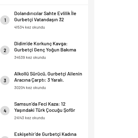
Dolandırıcılar Sahte Evlilik İle
Gurbetçi Vatandaşın 32
1
Dairesini Elinden Aldılar.
41534 kez okundu
Didim’de Korkunç Kavga:
Gurbetçi Genç Yoğun Bakıma
2
Alındı.
34539 kez okundu
Alkollü Sürücü, Gurbetçi Ailenin
Aracına Çarptı: 3 Yaralı.
3
30204 kez okundu
Samsun’da Feci Kaza: 12
Yaşındaki Türk Çocuğu Şoför
4
Hayatını Kaybetti, 3 Yaralı.
24143 kez okundu
Eskişehir’de Gurbetçi Kadına