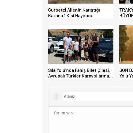
Gurbetçi Ailenin Karıştığı
TRAKY
Kazada 1 Kişi Hayatını
BÜYÜK
Kaybederken, 7 kişi Yaralandı.
HAFİF
AÇILI
Sıla Yolu’nda Fahiş Bilet Çilesi:
SON DA
Avrupalı Türkler Karayollarına
Yolu Y
Akın Etti, Gümrükler Kilitlendi!
Kapatı