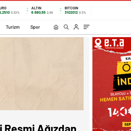
URO
ALTIN
BITCOIN
5,2510
6.660,55
3102012
0.32%
2,59
0.3%
Turizm
Spor
i Resmi Ağızdan