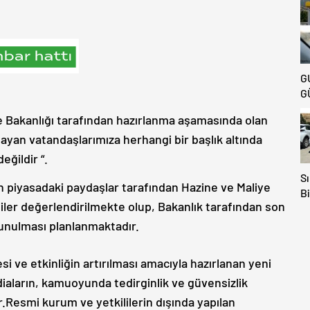
G
G
e Bakanlığı tarafından hazırlanma aşamasında olan
şayan vatandaşlarımıza herhangi bir başlık altında
ğildir “.
Sı
in piyasadaki paydaşlar tarafından Hazine ve Maliye
Bi
iler değerlendirilmekte olup, Bakanlık tarafından son
Av
Ka
sunulması planlanmaktadır.
E
Ki
si ve etkinliğin artırılması amacıyla hazırlanan yeni
ddiaların, kamuoyunda tedirginlik ve güvensizlik
.Resmi kurum ve yetkililerin dışında yapılan