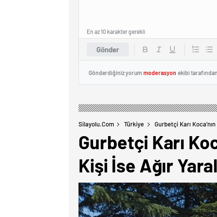
En az 10 karakter gerekli
Gönder
Gönderdiğiniz yorum
moderasyon
ekibi tarafında
Silayolu.com
Türkiye
Gurbetçi Karı Koca’nın K
Gurbetçi Karı Koca
Kişi İse Ağır Yaral