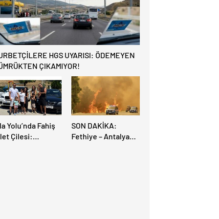
AÇILIYOR!
URBETÇİLERE HGS UYARISI: ÖDEMEYEN
ÜMRÜKTEN ÇIKAMIYOR!
la Yolu’nda Fahiş
SON DAKİKA:
let Çilesi:
Fethiye – Antalya
rupalı Türkler
Yolu Yangın
rayollarına Akın
Sebebiyle Trafiğe
tti, Gümrükler
Kapatıldı! Tahliyeler
litlendi!
Başladı