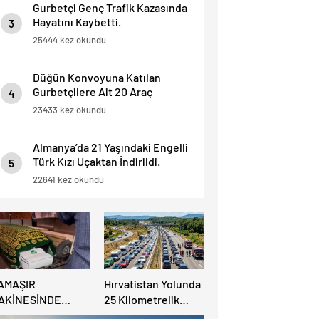
Gurbetçi Genç Trafik Kazasında
Hayatını Kaybetti.
3
25444 kez okundu
Düğün Konvoyuna Katılan
Gurbetçilere Ait 20 Araç
4
Trafikten Men Edildi.
23433 kez okundu
Almanya’da 21 Yaşındaki Engelli
Türk Kızı Uçaktan İndirildi.
5
Detaylar Haberde.
22641 kez okundu
AMAŞIR
Hırvatistan Yolunda
AKİNESİNDE
25 Kilometrelik
ULUNAN BEBEK
Trafik Kuyruğu