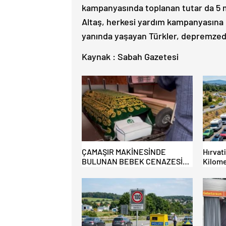
kampanyasında toplanan tutar da 5 m
Altaş, herkesi yardım kampanyasına 
yanında yaşayan Türkler, depremzede
Kaynak : Sabah Gazetesi
ÇAMAŞIR MAKİNESİNDE
Hırvat
BULUNAN BEBEK CENAZESİ
Kilome
ŞOK ETTİ