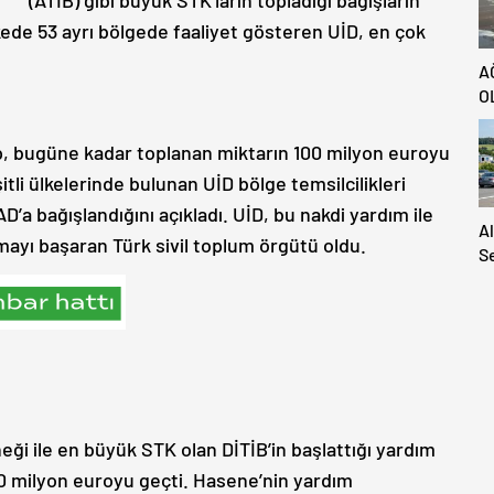
kede 53 ayrı bölgede faaliyet gösteren UİD, en çok
A
O
, bugüne kadar toplanan miktarın 100 milyon euroyu
şitli ülkelerinde bulunan UİD bölge temsilcilikleri
D’a bağışlandığını açıkladı. UİD, bu nakdi yardım ile
A
ayı başaran Türk sivil toplum örgütü oldu.
S
S
A
H
Ya
i ile en büyük STK olan DİTİB’in başlattığı yardım
0 milyon euroyu geçti. Hasene’nin yardım