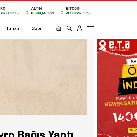
URO
ALTIN
BITCOIN
,2510
6.660,55
3098924
0.32%
2,59
0.5%
Turizm
Spor
ro Bağış Yaptı.