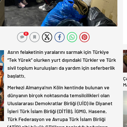
0
Asrın felaketinin yaralarını sarmak için Türkiye
“Tek Yürek” olurken yurt dışındaki Türkler ve Türk
sivil toplum kuruluşları da yardım için seferberlik
başlattı.
Ç
M
Merkezi Almanya’nın Köln kentinde bulunan ve
B
dünyanın birçok noktasında temsilcilikleri olan
C
Uluslararası Demokratlar Birliği (UİD) ile Diyanet
İşleri Türk İslam Birliği (DİTİB), İGMG, Hasene,
Türk Federasyon ve Avrupa Türk İslam Birliği
(ATİB) gibi büyük STK’ların topladığı bağışların