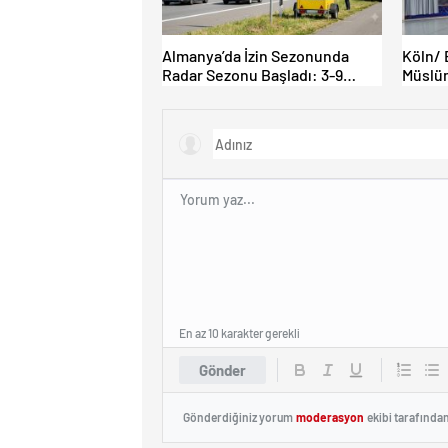
Almanya’da İzin Sezonunda
Köln/ 
Radar Sezonu Başladı: 3-9
Müslüm
Ağustos’ta Radar Hız Denetimi
İbadet 
Yapılacak!
En az 10 karakter gerekli
Gönder
Gönderdiğiniz yorum
moderasyon
ekibi tarafında