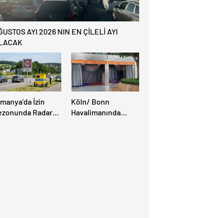
ĞUSTOS AYI 2026 NIN EN ÇİLELİ AYI
LACAK
lmanya’da İzin
Köln/ Bonn
ezonunda Radar
Havalimanında
ezonu Başladı: 3-9
Müslüman Yolcular
ğustos’ta Radar
İçin Yeni İbadet
ız Denetimi
Alanları Açıldı
pılacak!