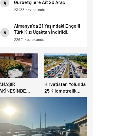
Gurbetçilere Ait 20 Araç
4
Trafikten Men Edildi.
23433 kez okundu
Almanya’da 21 Yaşındaki Engelli
Türk Kızı Uçaktan İndirildi.
5
Detaylar Haberde.
22641 kez okundu
AMAŞIR
Hırvatistan Yolunda
AKİNESİNDE
25 Kilometrelik
ULUNAN BEBEK
Trafik Kuyruğu
ENAZESİ ŞOK ETTİ