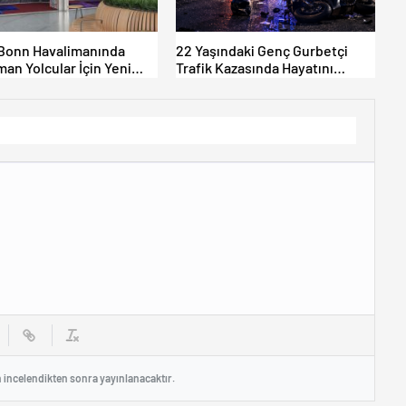
Bonn Havalimanında
22 Yaşındaki Genç Gurbetçi
an Yolcular İçin Yeni
Trafik Kazasında Hayatını
Alanları Açıldı
Kaybetti.
n incelendikten sonra yayınlanacaktır.