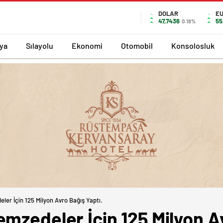
DOLAR
E
47,7436
55
0.18%
ya
Sılayolu
Ekonomi
Otomobil
Konsolosluk
ler İçin 125 Milyon Avro Bağış Yaptı.
mzedeler İçin 125 Milyon Av