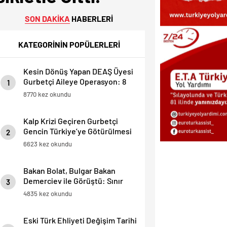
SON DAKİKA
HABERLERİ
KATEGORİNİN POPÜLERLERİ
Kesin Dönüş Yapan DEAŞ Üyesi
Gurbetçi Aileye Operasyon: 8
1
Ölü, 2 Yaralı.
8770 kez okundu
Kalp Krizi Geçiren Gurbetçi
Gencin Türkiye’ye Götürülmesi
2
İçin , 40 Bin Dolarlık Fatura
6623 kez okundu
Çıkarıldı.
Bakan Bolat, Bulgar Bakan
Demerciev ile Görüştü: Sınır
3
Kapılarında “EES” ve Yaz
4835 kez okundu
Yoğunluğu Masaya Yatırıldı
Eski Türk Ehliyeti Değişim Tarihi