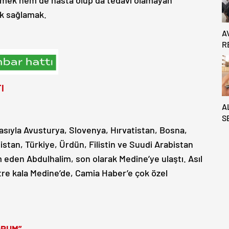
irmek hem de hasta olup da tedavi olamayan
ek sağlamak.
A
R
Ö
I
A
S
İ
asıyla Avusturya, Slovenya, Hırvatistan, Bosna,
Ç
tan, Türkiye, Ürdün, Filistin ve Suudi Arabistan
T
eden Abdulhalim, son olarak Medine’ye ulaştı. Asıl
4
tre kala Medine’de, Camia Haber’e çok özel