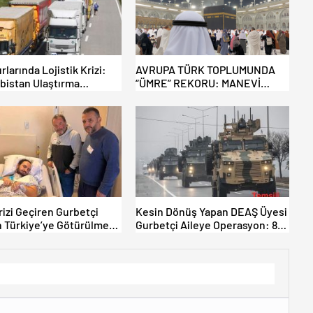
rlarında Lojistik Krizi:
AVRUPA TÜRK TOPLUMUNDA
rbistan Ulaştırma
“ÜMRE” REKORU: MANEVİ
uğu’nun önerilerini
YENİLENME TATİLİN ÖNÜNE
ti – Yeni protestolar
GEÇTİ!
r
rizi Geçiren Gurbetçi
Kesin Dönüş Yapan DEAŞ Üyesi
 Türkiye’ye Götürülmesi
Gurbetçi Aileye Operasyon: 8
40 Bin Dolarlık Fatura
Ölü, 2 Yaralı.
dı.