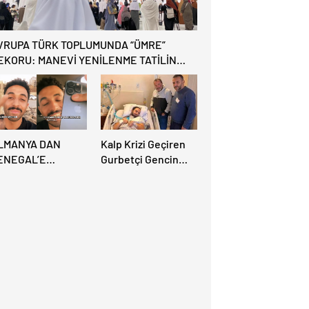
VRUPA TÜRK TOPLUMUNDA “ÜMRE”
EKORU: MANEVİ YENİLENME TATİLİN
NÜNE GEÇTİ!
LMANYA DAN
Kalp Krizi Geçiren
ENEGAL’E
Gurbetçi Gencin
NANILMAZ TAKİB:
Türkiye’ye
ALINAN
Götürülmesi İçin ,
ELEFONU İÇİN
40 Bin Dolarlık
.500 KM YOL GİTTİ!
Fatura Çıkarıldı.