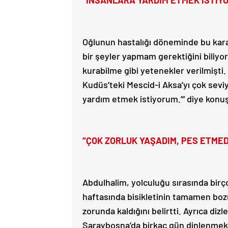
“İNSANLARA YARDIM ETMEK İSTİY
Oğlunun hastalığı döneminde bu kara
bir şeyler yapmam gerektiğini biliyord
kurabilme gibi yetenekler verilmişti
Kudüs’teki Mescid-i Aksa’yı çok seviy
yardım etmek istiyorum.’” diye konu
“ÇOK ZORLUK YAŞADIM, PES ETMED
Abdulhalim, yolculuğu sırasında birçok
haftasında bisikletinin tamamen boz
zorunda kaldığını belirtti. Ayrıca diz
Saraybosna’da birkaç gün dinlenmek 