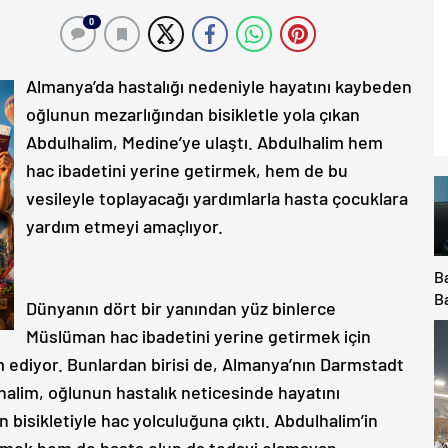
0
Almanya’da hastalığı nedeniyle hayatını kaybeden
oğlunun mezarlığından bisikletle yola çıkan
Abdulhalim, Medine’ye ulaştı. Abdulhalim hem
hac ibadetini yerine getirmek, hem de bu
vesileyle toplayacağı yardımlarla hasta çocuklara
yardım etmeyi amaçlıyor.
B
B
Dünyanın dört bir yanından yüz binlerce
il
Müslüman hac ibadetini yerine getirmek için
K
 ediyor. Bunlardan birisi de, Almanya’nın Darmstadt
v
Ma
alim, oğlunun hastalık neticesinde hayatını
bisikletiyle hac yolculuğuna çıktı. Abdulhalim’in