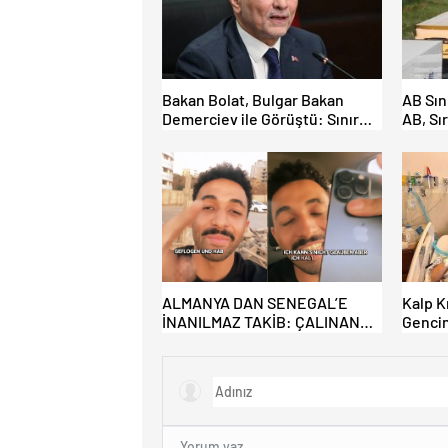
Bakan Bolat, Bulgar Bakan
AB Sını
Demerciev ile Görüştü: Sınır
AB, Sı
Kapılarında “EES” ve Yaz
Toplul
Yoğunluğu Masaya Yatırıldı
reddet
geliyo
ALMANYA DAN SENEGAL’E
Kalp K
İNANILMAZ TAKİB: ÇALINAN
Gencin
TELEFONU İÇİN 4.500 KM YOL
İçin , 
GİTTİ!
Çıkarıl