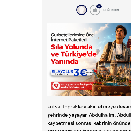
0
BEĞENDİM
kutsal topraklara akın etmeye devam
şehrinde yaşayan Abdulhalim. Abdulh
kaybetmesi sonrası kabrinin önünden 