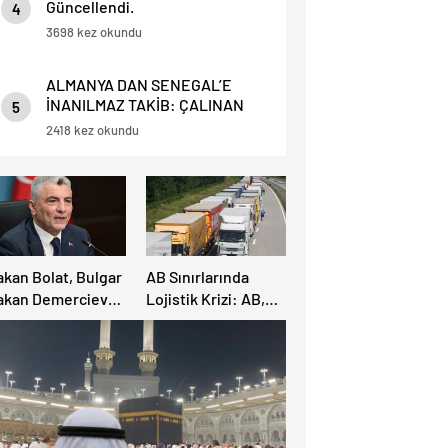
Güncellendi.
4
3698 kez okundu
ALMANYA DAN SENEGAL’E
İNANILMAZ TAKİB: ÇALINAN
5
TELEFONU İÇİN 4.500 KM YOL
2418 kez okundu
GİTTİ!
akan Bolat, Bulgar
AB Sınırlarında
akan Demerciev
Lojistik Krizi: AB,
e Görüştü: Sınır
Sırbistan Ulaştırma
apılarında “EES”
Topluluğu’nun
e Yaz Yoğunluğu
önerilerini reddetti
saya Yatırıldı
– Yeni protestolar
geliyor