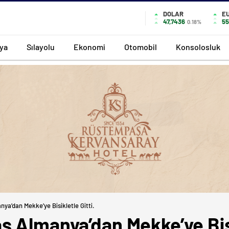
DOLAR
E
47,7436
55
0.18%
ya
Sılayolu
Ekonomi
Otomobil
Konsolosluk
ya’dan Mekke’ye Bisikletle Gitti.
 Almanya’dan Mekke’ye Bisik