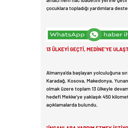
amacı hem hac ibadetini yerine get
çocuklara topladığı yardımlara dest
13 ÜLKEYİ GEÇTİ, MEDİNE’YE ULAŞT
Almanya’da başlayan yolculuğuna sır
Karadağ, Kosova, Makedonya, Yunanis
olmak üzere toplam 13 ülkeyle devam 
hedefi Mekke’ye yaklaşık 450 kilome
açıklamalarda bulundu.