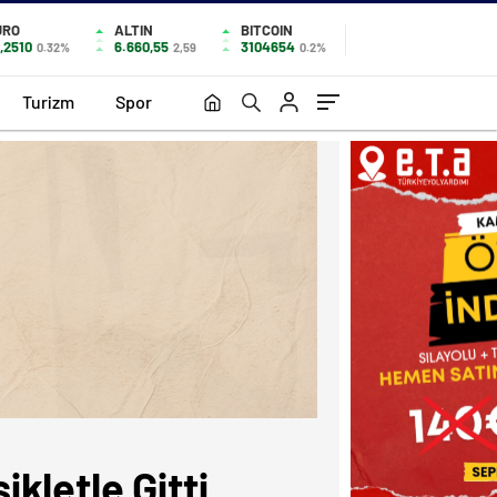
URO
ALTIN
BITCOIN
,2510
6.660,55
3104654
0.32%
2,59
0.2%
Turizm
Spor
letle Gitti.