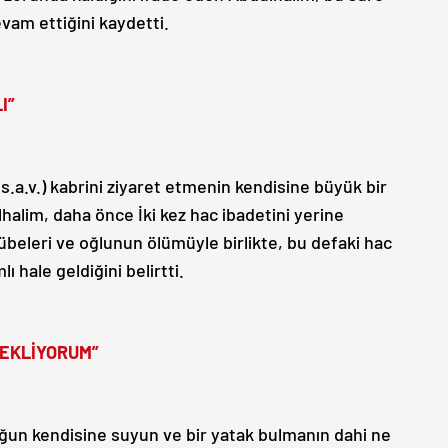
vam ettiğini kaydetti.
I”
.a.v.) kabrini ziyaret etmenin kendisine büyük bir
halim, daha önce İki kez hac ibadetini yerine
rübeleri ve oğlunun ölümüyle birlikte, bu defaki hac
ı hale geldiğini belirtti.
BEKLİYORUM”
luğun kendisine suyun ve bir yatak bulmanın dahi ne