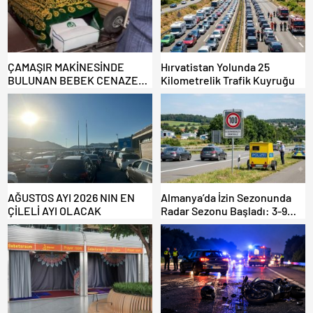
ÇAMAŞIR MAKİNESİNDE
Hırvatistan Yolunda 25
BULUNAN BEBEK CENAZESİ
Kilometrelik Trafik Kuyruğu
ŞOK ETTİ
AĞUSTOS AYI 2026 NIN EN
Almanya’da İzin Sezonunda
ÇİLELİ AYI OLACAK
Radar Sezonu Başladı: 3-9
Ağustos’ta Radar Hız
Denetimi Yapılacak!