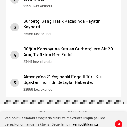
29521 kez okundu
Gurbetçi Genç Trafik Kazasında Hayatını
Kaybetti.
3
25459 kez okundu
Düğün Konvoyuna Katılan Gurbetçilere Ait 20
Araç Trafikten Men Edildi.
4
23441 kez okundu
Almanya’da 21 Yaşındaki Engelli Türk Kızı
Uçaktan İndirildi. Detaylar Haberde.
5
22656 kez okundu
©Silayolu.com 2002 - 2024
Veri politikasındaki amaçlarla sınırlı ve mevzuata uygun şekilde
çerez konumlandırmaktayız. Detaylar için
veri politikamızı
0
0
0
0