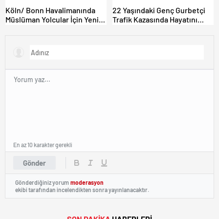
Köln/ Bonn Havalimanında
22 Yaşındaki Genç Gurbetçi
Müslüman Yolcular İçin Yeni
Trafik Kazasında Hayatını
İbadet Alanları Açıldı
Kaybetti.
En az 10 karakter gerekli
Gönder
Gönderdiğiniz yorum
moderasyon
ekibi tarafından incelendikten sonra yayınlanacaktır.
SON DAKİKA
HABERLERİ