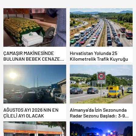
ÇAMAŞIR MAKİNESİNDE
Hırvatistan Yolunda 25
BULUNAN BEBEK CENAZESİ
Kilometrelik Trafik Kuyruğu
ŞOK ETTİ
AĞUSTOS AYI 2026 NIN EN
Almanya’da İzin Sezonunda
ÇİLELİ AYI OLACAK
Radar Sezonu Başladı: 3-9
Ağustos’ta Radar Hız
Denetimi Yapılacak!