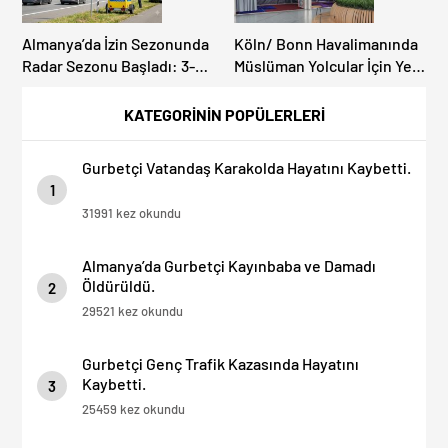
Almanya’da İzin Sezonunda
Köln/ Bonn Havalimanında
Radar Sezonu Başladı: 3-9
Müslüman Yolcular İçin Yeni
Ağustos’ta Radar Hız
İbadet Alanları Açıldı
Denetimi Yapılacak!
KATEGORİNİN POPÜLERLERİ
Gurbetçi Vatandaş Karakolda Hayatını Kaybetti.
1
31991 kez okundu
Almanya’da Gurbetçi Kayınbaba ve Damadı
Öldürüldü.
2
29521 kez okundu
Gurbetçi Genç Trafik Kazasında Hayatını
Kaybetti.
3
25459 kez okundu