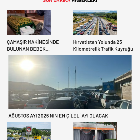
ÇAMAŞIR MAKİNESİNDE
Hırvatistan Yolunda 25
BULUNAN BEBEK
Kilometrelik Trafik Kuyruğu
CENAZESİ ŞOK ETTİ
AĞUSTOS AYI 2026 NIN EN ÇİLELİ AYI OLACAK