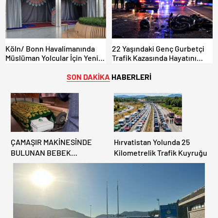
Köln/ Bonn Havalimanında
22 Yaşındaki Genç Gurbetçi
Müslüman Yolcular İçin Yeni
Trafik Kazasında Hayatını
İbadet Alanları Açıldı
Kaybetti.
SON DAKİKA
HABERLERİ
ÇAMAŞIR MAKİNESİNDE
Hırvatistan Yolunda 25
BULUNAN BEBEK
Kilometrelik Trafik Kuyruğu
CENAZESİ ŞOK ETTİ