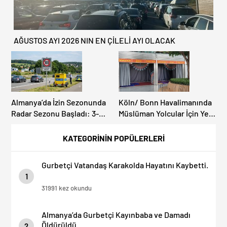
AĞUSTOS AYI 2026 NIN EN ÇİLELİ AYI OLACAK
Almanya’da İzin Sezonunda
Köln/ Bonn Havalimanında
Radar Sezonu Başladı: 3-9
Müslüman Yolcular İçin Yeni
Ağustos’ta Radar Hız
İbadet Alanları Açıldı
Denetimi Yapılacak!
KATEGORİNİN POPÜLERLERİ
Gurbetçi Vatandaş Karakolda Hayatını Kaybetti.
1
31991 kez okundu
Almanya’da Gurbetçi Kayınbaba ve Damadı
Öldürüldü.
2