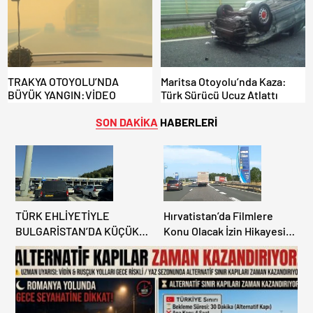
KAZANDIRIYOR!
TRAKYA OTOYOLU’NDA
Maritsa Otoyolu’nda Kaza:
BÜYÜK YANGIN:VİDEO
Türk Sürücü Ucuz Atlattı
SON DAKİKA
HABERLERİ
TÜRK EHLİYETİYLE
Hırvatistan’da Filmlere
BULGARİSTAN’DA KÜÇÜK
Konu Olacak İzin Hikayesi:
HATA, ARACINA 6 AY EL
Benzinlikte Eşini Unuttu!
KONULMASINA YOL AÇTI