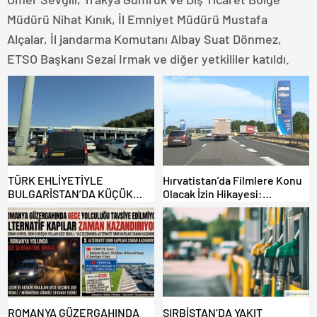
Müdürü Nihat Kınık, İl Emniyet Müdürü Mustafa
Alçalar, İl jandarma Komutanı Albay Suat Dönmez,
ETSO Başkanı Sezai Irmak ve diğer yetkililer katıldı.
TÜRK EHLİYETİYLE
Hırvatistan’da Filmlere Konu
BULGARİSTAN’DA KÜÇÜK
Olacak İzin Hikayesi:
HATA, ARACINA 6 AY EL
Benzinlikte Eşini Unuttu!
KONULMASINA YOL AÇTI
ROMANYA GÜZERGAHINDA
SIRBİSTAN’DA YAKIT