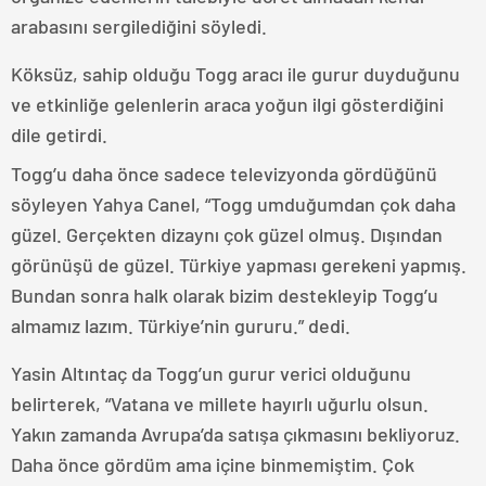
arabasını sergilediğini söyledi.
Köksüz, sahip olduğu Togg aracı ile gurur duyduğunu
ve etkinliğe gelenlerin araca yoğun ilgi gösterdiğini
dile getirdi.
Togg’u daha önce sadece televizyonda gördüğünü
söyleyen Yahya Canel, “Togg umduğumdan çok daha
güzel. Gerçekten dizaynı çok güzel olmuş. Dışından
görünüşü de güzel. Türkiye yapması gerekeni yapmış.
Bundan sonra halk olarak bizim destekleyip Togg’u
almamız lazım. Türkiye’nin gururu.” dedi.
Yasin Altıntaç da Togg’un gurur verici olduğunu
belirterek, “Vatana ve millete hayırlı uğurlu olsun.
Yakın zamanda Avrupa’da satışa çıkmasını bekliyoruz.
Daha önce gördüm ama içine binmemiştim. Çok