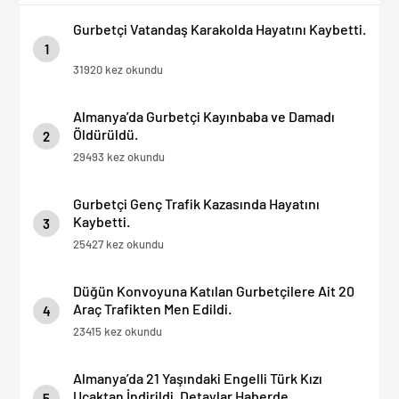
Gurbetçi Vatandaş Karakolda Hayatını Kaybetti.
1
31920 kez okundu
Almanya’da Gurbetçi Kayınbaba ve Damadı
Öldürüldü.
2
29493 kez okundu
Gurbetçi Genç Trafik Kazasında Hayatını
Kaybetti.
3
25427 kez okundu
Düğün Konvoyuna Katılan Gurbetçilere Ait 20
Araç Trafikten Men Edildi.
4
23415 kez okundu
Almanya’da 21 Yaşındaki Engelli Türk Kızı
Uçaktan İndirildi. Detaylar Haberde.
5