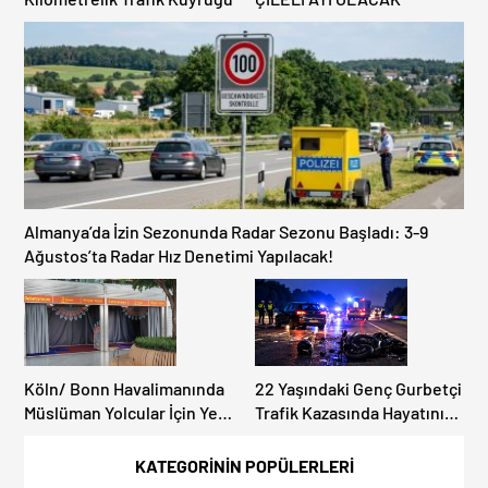
Almanya’da İzin Sezonunda Radar Sezonu Başladı: 3-9
Ağustos’ta Radar Hız Denetimi Yapılacak!
Köln/ Bonn Havalimanında
22 Yaşındaki Genç Gurbetçi
Müslüman Yolcular İçin Yeni
Trafik Kazasında Hayatını
İbadet Alanları Açıldı
Kaybetti.
KATEGORİNİN POPÜLERLERİ