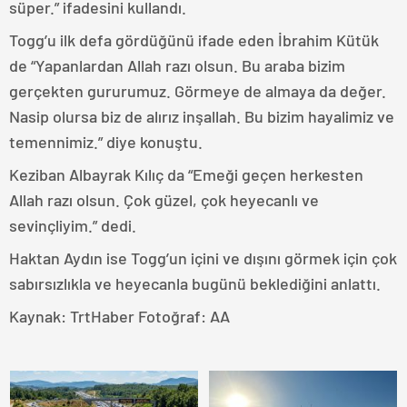
süper.” ifadesini kullandı.
Togg’u ilk defa gördüğünü ifade eden İbrahim Kütük
de “Yapanlardan Allah razı olsun. Bu araba bizim
gerçekten gururumuz. Görmeye de almaya da değer.
Nasip olursa biz de alırız inşallah. Bu bizim hayalimiz ve
temennimiz.” diye konuştu.
Keziban Albayrak Kılıç da “Emeği geçen herkesten
Allah razı olsun. Çok güzel, çok heyecanlı ve
sevinçliyim.” dedi.
Haktan Aydın ise Togg’un içini ve dışını görmek için çok
sabırsızlıkla ve heyecanla bugünü beklediğini anlattı.
Kaynak: TrtHaber Fotoğraf: AA