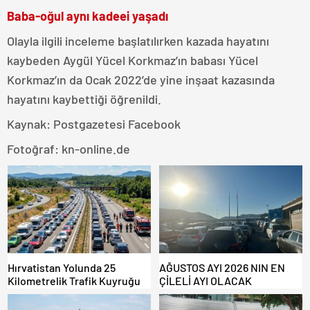
Baba-oğul aynı kadeei yaşadı
Olayla ilgili inceleme başlatılırken kazada hayatını
kaybeden Aygül Yücel Korkmaz’ın babası Yücel
Korkmaz’ın da Ocak 2022’de yine inşaat kazasında
hayatını kaybettiği öğrenildi.
Kaynak: Postgazetesi Facebook
Fotoğraf: kn-online.de
Hırvatistan Yolunda 25
AĞUSTOS AYI 2026 NIN EN
Kilometrelik Trafik Kuyruğu
ÇİLELİ AYI OLACAK