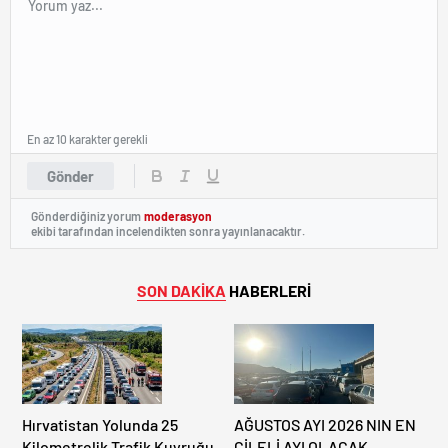
En az 10 karakter gerekli
Gönder
Gönderdiğiniz yorum
moderasyon
ekibi tarafından incelendikten sonra yayınlanacaktır.
SON DAKİKA
HABERLERİ
Hırvatistan Yolunda 25
AĞUSTOS AYI 2026 NIN EN
Kilometrelik Trafik Kuyruğu
ÇİLELİ AYI OLACAK