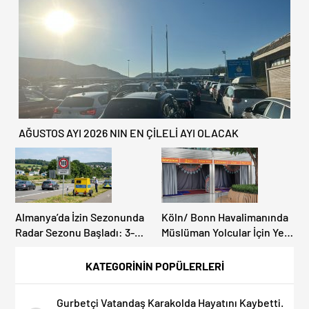
CENAZESİ ŞOK ETTİ
AĞUSTOS AYI 2026 NIN EN ÇİLELİ AYI OLACAK
Almanya’da İzin Sezonunda
Köln/ Bonn Havalimanında
Radar Sezonu Başladı: 3-9
Müslüman Yolcular İçin Yeni
Ağustos’ta Radar Hız
İbadet Alanları Açıldı
Denetimi Yapılacak!
KATEGORİNİN POPÜLERLERİ
Gurbetçi Vatandaş Karakolda Hayatını Kaybetti.