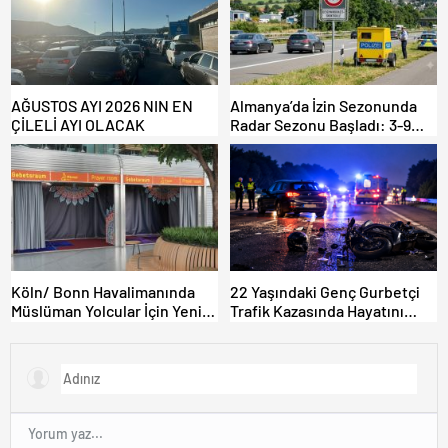
AĞUSTOS AYI 2026 NIN EN
Almanya’da İzin Sezonunda
ÇİLELİ AYI OLACAK
Radar Sezonu Başladı: 3-9
Ağustos’ta Radar Hız
Denetimi Yapılacak!
Köln/ Bonn Havalimanında
22 Yaşındaki Genç Gurbetçi
Müslüman Yolcular İçin Yeni
Trafik Kazasında Hayatını
İbadet Alanları Açıldı
Kaybetti.