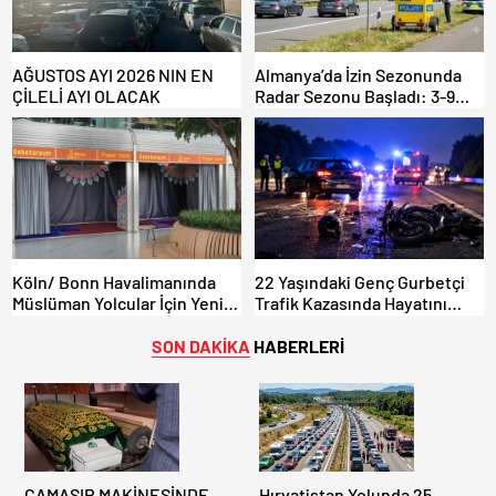
AĞUSTOS AYI 2026 NIN EN
Almanya’da İzin Sezonunda
ÇİLELİ AYI OLACAK
Radar Sezonu Başladı: 3-9
Ağustos’ta Radar Hız
Denetimi Yapılacak!
Köln/ Bonn Havalimanında
22 Yaşındaki Genç Gurbetçi
Müslüman Yolcular İçin Yeni
Trafik Kazasında Hayatını
İbadet Alanları Açıldı
Kaybetti.
SON DAKİKA
HABERLERİ
ÇAMAŞIR MAKİNESİNDE
Hırvatistan Yolunda 25