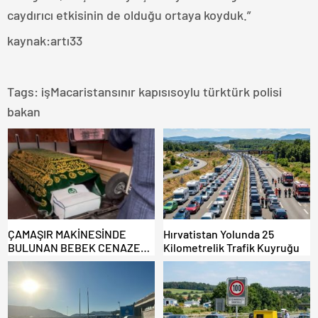
caydırıcı etkisinin de olduğu ortaya koyduk.”
kaynak:artı33
Tags:
işMacaristansınır kapısısoylu türktürk polisi
bakan
ÇAMAŞIR MAKİNESİNDE
Hırvatistan Yolunda 25
BULUNAN BEBEK CENAZESİ
Kilometrelik Trafik Kuyruğu
ŞOK ETTİ