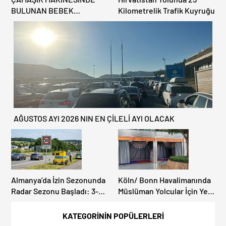
BULUNAN BEBEK
Kilometrelik Trafik Kuyruğu
CENAZESİ ŞOK ETTİ
AĞUSTOS AYI 2026 NIN EN ÇİLELİ AYI OLACAK
Almanya’da İzin Sezonunda
Köln/ Bonn Havalimanında
Radar Sezonu Başladı: 3-9
Müslüman Yolcular İçin Yeni
Ağustos’ta Radar Hız
İbadet Alanları Açıldı
Denetimi Yapılacak!
KATEGORİNİN POPÜLERLERİ