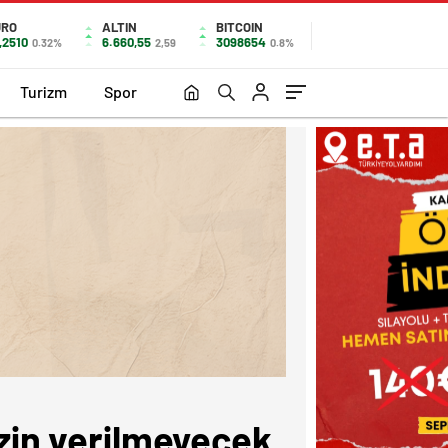
URO
ALTIN
BITCOIN
,2510
6.660,55
3098654
0.32%
2,59
0.8%
Turizm
Spor
izin verilmeyecek