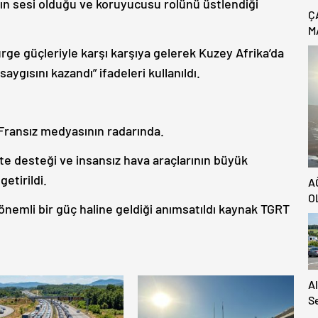
ın sesi olduğu ve koruyucusu rolünü üstlendiği
Ç
M
B
e güçleriyle karşı karşıya gelerek Kuzey Afrika’da
C
ygısını kazandı” ifadeleri kullanıldı.
 Fransız medyasının radarında.
 desteği ve insansız hava araçlarının büyük
getirildi.
A
O
önemli bir güç haline geldiği anımsatıldı kaynak TGRT
A
S
S