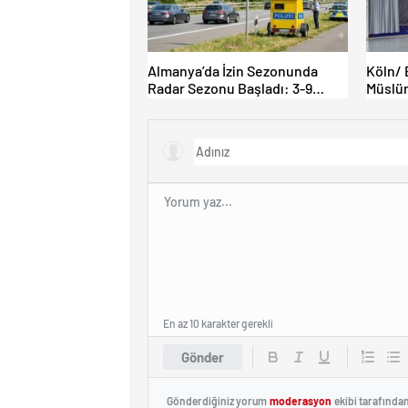
Almanya’da İzin Sezonunda
Köln/ 
Radar Sezonu Başladı: 3-9
Müslüm
Ağustos’ta Radar Hız Denetimi
İbadet 
Yapılacak!
En az 10 karakter gerekli
Gönder
Gönderdiğiniz yorum
moderasyon
ekibi tarafında