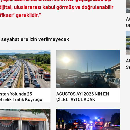
ijital, uluslararası kabul görmüş ve doğrulanabilir
ifikası” gereklidir.”
A
O
n seyahatlere izin verilmeyecek
A
S
S
A
H
Ya
istan Yolunda 25
AĞUSTOS AYI 2026 NIN EN
trelik Trafik Kuyruğu
ÇİLELİ AYI OLACAK