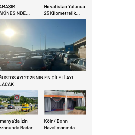
AMAŞIR
Hırvatistan Yolunda
AKİNESİNDE
25 Kilometrelik
ULUNAN BEBEK
Trafik Kuyruğu
ENAZESİ ŞOK ETTİ
ĞUSTOS AYI 2026 NIN EN ÇİLELİ AYI
LACAK
lmanya’da İzin
Köln/ Bonn
ezonunda Radar
Havalimanında
ezonu Başladı: 3-9
Müslüman Yolcular