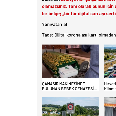
olamazsınız. Tam olarak bunun için d
bir belge; „bir tür dijital sarı aşı sert
Yenivatan.at
Tags:
Dijital korona aşı kartı olmada
ÇAMAŞIR MAKİNESİNDE
Hırvat
BULUNAN BEBEK CENAZESİ
Kilome
ŞOK ETTİ