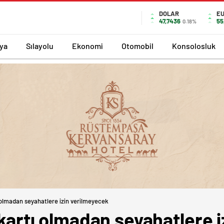
DOLAR
E
47,7436
55
0.18%
ya
Sılayolu
Ekonomi
Otomobil
Konsolosluk
ı olmadan seyahatlere izin verilmeyecek
ı kartı olmadan seyahatlere 