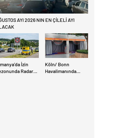
ĞUSTOS AYI 2026 NIN EN ÇİLELİ AYI
LACAK
lmanya’da İzin
Köln/ Bonn
ezonunda Radar
Havalimanında
ezonu Başladı: 3-9
Müslüman Yolcular
ğustos’ta Radar
İçin Yeni İbadet
ız Denetimi
Alanları Açıldı
pılacak!