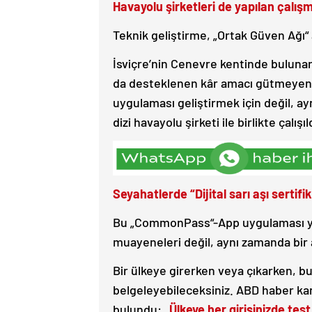
Havayolu şirketleri de yapılan çalış
Teknik geliştirme, „Ortak Güven Ağı“ 
İsviçre’nin Cenevre kentinde bulun
da desteklenen kâr amacı gütmeyen p
uygulaması geliştirmek için değil, ay
dizi havayolu şirketi ile birlikte çalışıl
Seyahatlerde “Dijital sarı aşı sertifi
Bu „CommonPass“-App uygulaması yal
muayeneleri değil, aynı zamanda bir 
Bir ülkeye girerken veya çıkarken, b
belgeleyebileceksiniz. ABD haber kan
bulundu:
„Ülkeye her girişinizde test