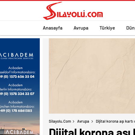
Anasayfa
Avrupa
Türkiye
Dün
Silayolu.com
Avrupa
Dijital korona aşı kart
Dijital korona aş