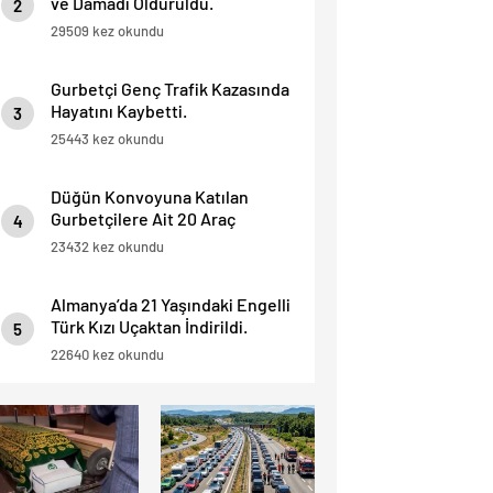
ve Damadı Öldürüldü.
2
29509 kez okundu
Gurbetçi Genç Trafik Kazasında
Hayatını Kaybetti.
3
25443 kez okundu
Düğün Konvoyuna Katılan
Gurbetçilere Ait 20 Araç
4
Trafikten Men Edildi.
23432 kez okundu
Almanya’da 21 Yaşındaki Engelli
Türk Kızı Uçaktan İndirildi.
5
Detaylar Haberde.
22640 kez okundu