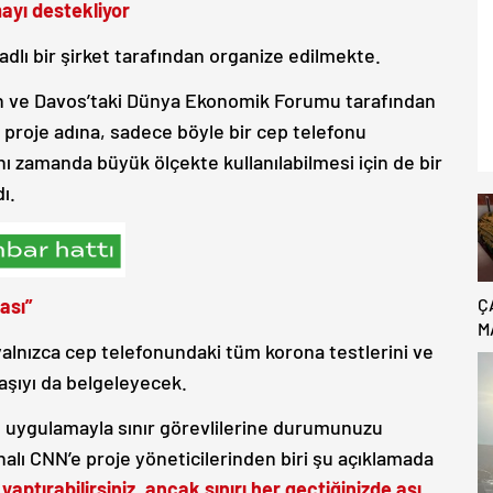
mayı destekliyor
adlı bir şirket tarafından organize edilmekte.
an ve Davos’taki Dünya Ekonomik Forumu tarafından
roje adına, sadece böyle bir cep telefonu
nı zamanda büyük ölçekte kullanılabilmesi için de bir
dı.
kası”
Ç
M
nızca cep telefonundaki tüm korona testlerini ve
B
C
aşıyı da belgeleyecek.
u uygulamayla sınır görevlilerine durumunuzu
alı CNN’e proje yöneticilerinden biri şu açıklamada
 yaptırabilirsiniz, ancak sınırı her geçtiğinizde aşı