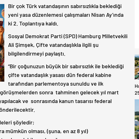
Bir çok Türk vatandaşının sabırsızlıkla beklediği
yeni yasa düzenlemesi çalışmaları Nisan Ay’ında
ki 2. Toplantıya kaldı.
Sosyal Demokrat Parti (SPD) Hamburg Milletvekili
Ali Şimşek, Çifte vatandaşlıkla ilgili şu
bilgilendirmeyi paylaştı.
“Bir çoğunuzun büyük bir sabırsızlık ile beklediği
çifte vatandaşlık yasası dün federal kabine
tarafından parlementoya sunuldu ve ilk
H
k görüşmelerden sonra tahminen gelecek yıl mart
2
T
yapılacak ve sonrasında kanun tasarısı federal
gönderilecektir.
eleri şöyledir;
ra mümkün olması, (şuna, en az 8 yıl)