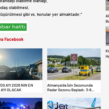
atandaşı olabilme olanağı.
ndaş olabilmesi.
şürülmesi gibi vs. konular yer almaktadır.”
A
B
Ya
ya Facebook
K
H
M
İç
Al
OS AYI 2026 NIN EN
Almanya’da İzin Sezonunda
İ AYI OLACAK
Radar Sezonu Başladı: 3-9
Ağustos’ta Radar Hız Denetimi
Yapılacak!