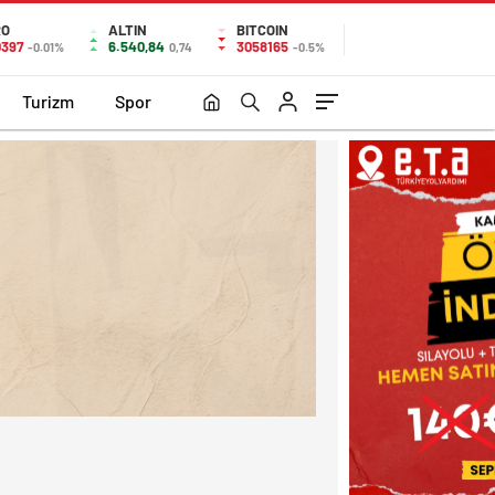
RO
ALTIN
BITCOIN
0397
6.540,84
3058165
-0.01%
0,74
-0.5%
Turizm
Spor