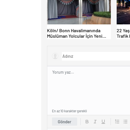
Köln/ Bonn Havalimanında
22 Yaş
Müslüman Yolcular İçin Yeni
Trafik
İbadet Alanları Açıldı
Kaybet
En az 10 karakter gerekli
Gönder