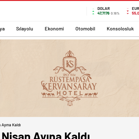
DOLAR
EU
47,7176
55,
0.16%
ya
Sılayolu
Ekonomi
Otomobil
Konsolosluk
 Ayına Kaldı
 Nisan Ayına Kaldı