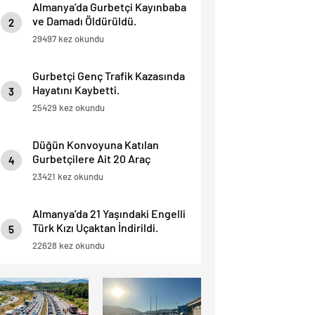
Almanya’da Gurbetçi Kayınbaba
ve Damadı Öldürüldü.
2
29497 kez okundu
Gurbetçi Genç Trafik Kazasında
Hayatını Kaybetti.
3
25429 kez okundu
Düğün Konvoyuna Katılan
Gurbetçilere Ait 20 Araç
4
Trafikten Men Edildi.
23421 kez okundu
Almanya’da 21 Yaşındaki Engelli
Türk Kızı Uçaktan İndirildi.
5
Detaylar Haberde.
22628 kez okundu