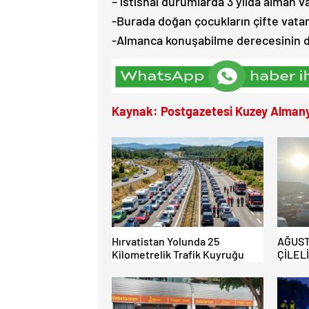
– istisnai durumlarda 3 yılda alman v
-Burada doğan çocukların çifte vata
-Almanca konuşabilme derecesinin dü
Kaynak: Postgazetesi Kuzey Alman
Hırvatistan Yolunda 25
AĞUST
Kilometrelik Trafik Kuyruğu
ÇİLEL