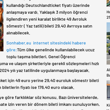
kullandığı Deutschlandticket fiyatı üzerinde
anlaşmaya vardı. Yaklaşık 3 milyon öğrenci
H
2
ilgilendiren yeni karalat birlikte 49 Avroluk
T
sömestr ( Yaz tatili) bileti 29,40 Avrroya satın
alınabilecek.
Sonhaber.eu internet sitesindeki habere
göre;
Tüm ülke genelinde kullanılabilecek ucuz
toplu taşıma biletleri, Genel Öğrenci
ıma ve ulaşım şirketleriyle gerekli sözleşmeleri hızlı
A
 2024 yılı yaz tatilinde uygulanmaya başlayacak.
B
et için 49 euro yerine 29,40 euroluk sömestr bileti
Ya
biletlerin fiyatı ise 176,40 euro olacak.
göre farklılıklar söz konusu. Bazı üniversitelerde,
ate izin veren bir dönem bileti imkanı sunuluyorken,
K