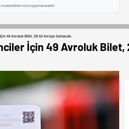
n incelendikten sonra yayınlanacaktır.
çin 49 Avroluk Bilet, 29,40 Avroya Satılacak.
iler İçin 49 Avroluk Bilet,