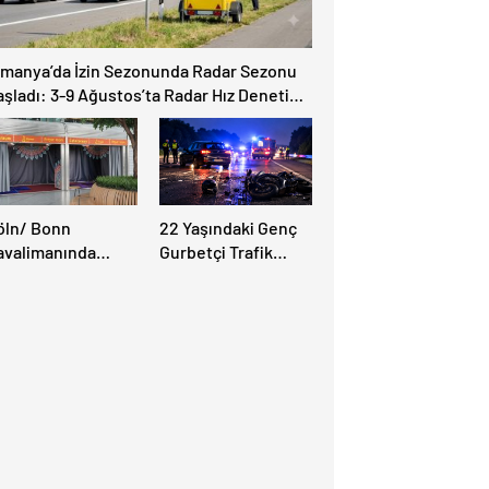
lmanya’da İzin Sezonunda Radar Sezonu
aşladı: 3-9 Ağustos’ta Radar Hız Denetimi
pılacak!
öln/ Bonn
22 Yaşındaki Genç
avalimanında
Gurbetçi Trafik
üslüman Yolcular
Kazasında Hayatını
in Yeni İbadet
Kaybetti.
anları Açıldı