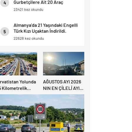
Gurbetçilere Ait 20 Araç
4
Trafikten Men Edildi.
23421 kez okundu
Almanya’da 21 Yaşındaki Engelli
Türk Kızı Uçaktan İndirildi.
5
Detaylar Haberde.
22628 kez okundu
ırvatistan Yolunda
AĞUSTOS AYI 2026
5 Kilometrelik
NIN EN ÇİLELİ AYI
rafik Kuyruğu
OLACAK