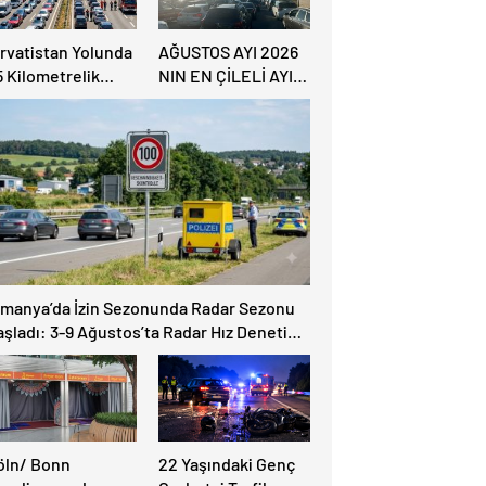
ırvatistan Yolunda
AĞUSTOS AYI 2026
5 Kilometrelik
NIN EN ÇİLELİ AYI
rafik Kuyruğu
OLACAK
lmanya’da İzin Sezonunda Radar Sezonu
aşladı: 3-9 Ağustos’ta Radar Hız Denetimi
pılacak!
öln/ Bonn
22 Yaşındaki Genç