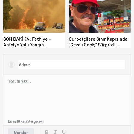
SON DAKİKA: Fethiye –
Gurbetçilere Sınır Kapısında
Antalya Yolu Yangın
“Cezalı Geçiş” Sürprizi:
Sebebiyle Trafiğe Kapatıldı!
Ödemeyen Yurt Dışına
Tahliyeler Başladı
Çıkamıyor!
En az 10 karakter gerekli
Gönder