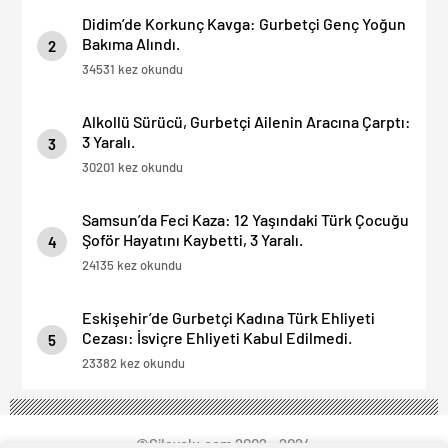
Didim’de Korkunç Kavga: Gurbetçi Genç Yoğun
Bakıma Alındı.
2
34531 kez okundu
Alkollü Sürücü, Gurbetçi Ailenin Aracına Çarptı:
3 Yaralı.
3
30201 kez okundu
Samsun’da Feci Kaza: 12 Yaşındaki Türk Çocuğu
Şoför Hayatını Kaybetti, 3 Yaralı.
4
24135 kez okundu
Eskişehir’de Gurbetçi Kadına Türk Ehliyeti
Cezası: İsviçre Ehliyeti Kabul Edilmedi.
5
23382 kez okundu
©Silayolu.com 2002 - 2024