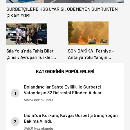
GURBETÇİLERE HGS UYARISI: ÖDEMEYEN GÜMRÜKTEN
ÇIKAMIYOR!
Sıla Yolu’nda Fahiş Bilet
SON DAKİKA: Fethiye –
Çilesi: Avrupalı Türkler
Antalya Yolu Yangın
Karayollarına Akın Etti,
Sebebiyle Trafiğe
Gümrükler Kilitlendi!
Kapatıldı! Tahliyeler
KATEGORİNİN POPÜLERLERİ
Başladı
Dolandırıcılar Sahte Evlilik İle Gurbetçi
Vatandaşın 32 Dairesini Elinden Aldılar.
1
41523 kez okundu
Didim’de Korkunç Kavga: Gurbetçi Genç Yoğun
Bakıma Alındı.
2
34531 kez okundu