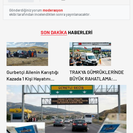
Gönderdiğiniz yorum
moderasyon
ekibi tarafından incelendikten sonra yayınlanacaktır.
SON DAKİKA
HABERLERİ
Gurbetçi Ailenin Karıştığı
TRAKYA GÜMRÜKLERİNDE
Kazada 1 Kişi Hayatını
BÜYÜK RAHATLAMA:
Kaybederken, 7 kişi
DEREKÖY HAFİF TİCARİ
Yaralandı.
ARAÇLARA AÇILIYOR!