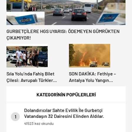
GURBETÇİLERE HGS UYARISI: ÖDEMEYEN GÜMRÜKTEN
ÇIKAMIYOR!
Sıla Yolu’nda Fahiş Bilet
SON DAKİKA: Fethiye –
Çilesi: Avrupalı Türkler
Antalya Yolu Yangın
Karayollarına Akın Etti,
Sebebiyle Trafiğe
Gümrükler Kilitlendi!
Kapatıldı! Tahliyeler
KATEGORİNİN POPÜLERLERİ
Başladı
Dolandırıcılar Sahte Evlilik İle Gurbetçi
Vatandaşın 32 Dairesini Elinden Aldılar.
1
41523 kez okundu