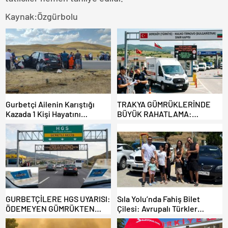
Kaynak:Özgürbolu
Gurbetçi Ailenin Karıştığı
TRAKYA GÜMRÜKLERİNDE
Kazada 1 Kişi Hayatını
BÜYÜK RAHATLAMA:
Kaybederken, 7 kişi Yaralandı.
DEREKÖY HAFİF TİCARİ
ARAÇLARA AÇILIYOR!
GURBETÇİLERE HGS UYARISI:
Sıla Yolu’nda Fahiş Bilet
ÖDEMEYEN GÜMRÜKTEN
Çilesi: Avrupalı Türkler
ÇIKAMIYOR!
Karayollarına Akın Etti,
Gümrükler Kilitlendi!