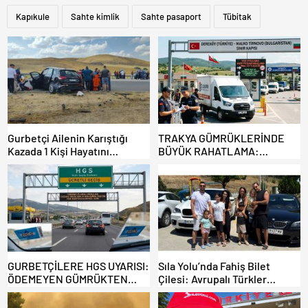
Kapıkule
Sahte kimlik
Sahte pasaport
Tübitak
Gurbetçi Ailenin Karıştığı
TRAKYA GÜMRÜKLERİNDE
Kazada 1 Kişi Hayatını
BÜYÜK RAHATLAMA:
Kaybederken, 7 kişi Yaralandı.
DEREKÖY HAFİF TİCARİ
ARAÇLARA AÇILIYOR!
GURBETÇİLERE HGS UYARISI:
Sıla Yolu’nda Fahiş Bilet
ÖDEMEYEN GÜMRÜKTEN
Çilesi: Avrupalı Türkler
ÇIKAMIYOR!
Karayollarına Akın Etti,
Gümrükler Kilitlendi!