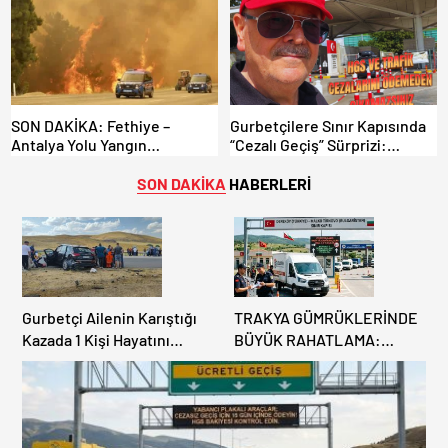
SON DAKİKA: Fethiye –
Gurbetçilere Sınır Kapısında
Antalya Yolu Yangın
“Cezalı Geçiş” Sürprizi:
Sebebiyle Trafiğe Kapatıldı!
Ödemeyen Yurt Dışına
Tahliyeler Başladı
Çıkamıyor!
SON DAKİKA
HABERLERİ
Gurbetçi Ailenin Karıştığı
TRAKYA GÜMRÜKLERİNDE
Kazada 1 Kişi Hayatını
BÜYÜK RAHATLAMA:
Kaybederken, 7 kişi
DEREKÖY HAFİF TİCARİ
Yaralandı.
ARAÇLARA AÇILIYOR!