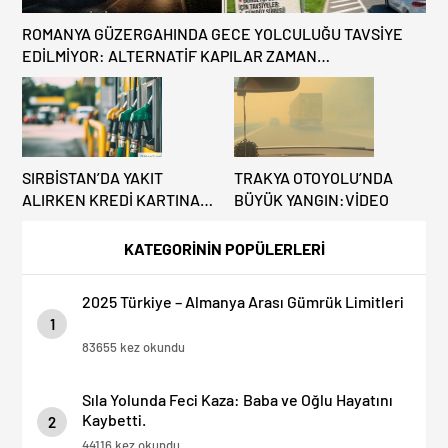
ROMANYA GÜZERGAHINDA GECE YOLCULUĞU TAVSİYE
EDİLMİYOR: ALTERNATİF KAPILAR ZAMAN
KAZANDIRIYOR!
SIRBİSTAN’DA YAKIT
TRAKYA OTOYOLU’NDA
ALIRKEN KREDİ KARTINA
BÜYÜK YANGIN:VİDEO
DİKKAT: MAĞDUR
OLMAYIN!
KATEGORİNİN POPÜLERLERİ
2025 Türkiye – Almanya Arası Gümrük Limitleri
1
83655 kez okundu
Sıla Yolunda Feci Kaza: Baba ve Oğlu Hayatını
Kaybetti.
2
44116 kez okundu