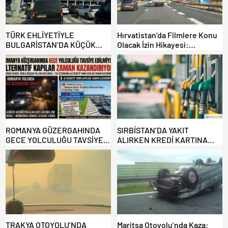
TÜRK EHLİYETİYLE
Hırvatistan’da Filmlere Konu
BULGARİSTAN’DA KÜÇÜK
Olacak İzin Hikayesi:
HATA, ARACINA 6 AY EL
Benzinlikte Eşini Unuttu!
KONULMASINA YOL AÇTI
ROMANYA GÜZERGAHINDA
SIRBİSTAN’DA YAKIT
GECE YOLCULUĞU TAVSİYE
ALIRKEN KREDİ KARTINA
EDİLMİYOR: ALTERNATİF
DİKKAT: MAĞDUR OLMAYIN!
KAPILAR ZAMAN
KAZANDIRIYOR!
TRAKYA OTOYOLU’NDA
Maritsa Otoyolu’nda Kaza: