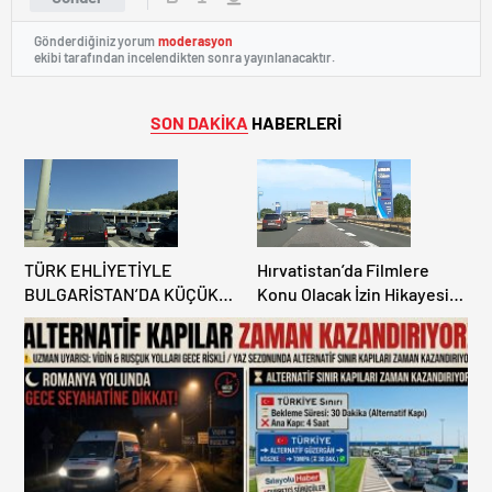
Gönderdiğiniz yorum
moderasyon
ekibi tarafından incelendikten sonra yayınlanacaktır.
SON DAKİKA
HABERLERİ
TÜRK EHLİYETİYLE
Hırvatistan’da Filmlere
BULGARİSTAN’DA KÜÇÜK
Konu Olacak İzin Hikayesi:
HATA, ARACINA 6 AY EL
Benzinlikte Eşini Unuttu!
KONULMASINA YOL AÇTI