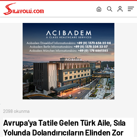
Kurtuldu.
Bu Soruların Cevabı Bu Haberde.
2098 okunma
Avrupa’ya Tatile Gelen Türk Aile, Sıla
Yolunda Dolandırıcıların Elinden Zor