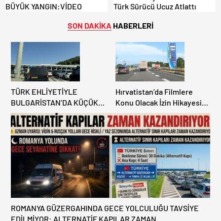
BÜYÜK YANGIN:VİDEO
Türk Sürücü Ucuz Atlattı
SON DAKİKA
HABERLERİ
TÜRK EHLİYETİYLE
Hırvatistan’da Filmlere
BULGARİSTAN’DA KÜÇÜK
Konu Olacak İzin Hikayesi:
HATA, ARACINA 6 AY EL
Benzinlikte Eşini Unuttu!
KONULMASINA YOL AÇTI
ROMANYA GÜZERGAHINDA GECE YOLCULUĞU TAVSİYE
EDİLMİYOR: ALTERNATİF KAPILAR ZAMAN