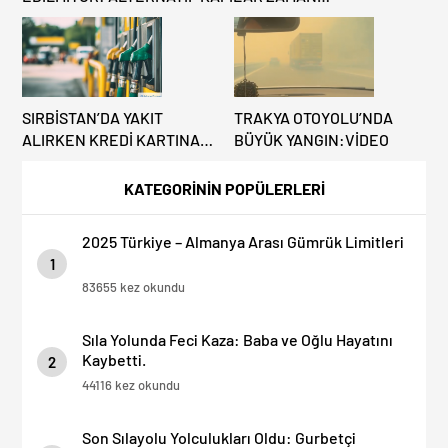
KAZANDIRIYOR!
SIRBİSTAN’DA YAKIT
TRAKYA OTOYOLU’NDA
ALIRKEN KREDİ KARTINA
BÜYÜK YANGIN:VİDEO
DİKKAT: MAĞDUR
OLMAYIN!
KATEGORİNİN POPÜLERLERİ
2025 Türkiye – Almanya Arası Gümrük Limitleri
1
83655 kez okundu
Sıla Yolunda Feci Kaza: Baba ve Oğlu Hayatını
Kaybetti.
2
44116 kez okundu
Son Sılayolu Yolculukları Oldu: Gurbetçi