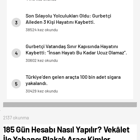
Son Sılayolu Yolculukları Oldu: Gurbetçi
Aileden 3 Kişi Hayatını Kaybetti.
3
38524 kez okundu
Gurbetçi Vatandaş Sınır Kapısında Hayatını
Kaybetti: “İnsan Hayatı Bu Kadar Ucuz Olamaz”.
4
30602 kez okundu
Türkiye’den gelen araçta 100 bin adet sigara
yakalandı.
5
30429 kez okundu
2137 okunma
185 Gün Hesabı Nasıl Yapılır? Vekâlet
İle Yabancı Plakalı Aracı Kimler