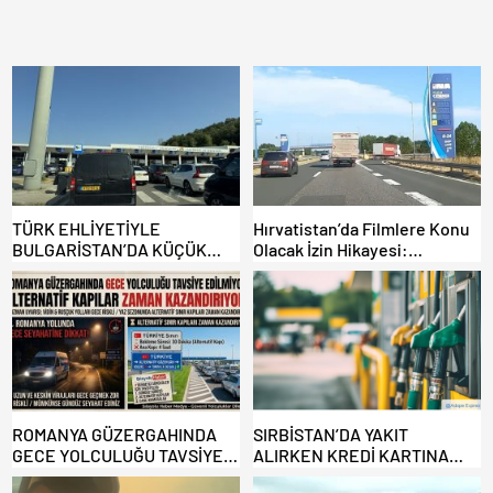
TÜRK EHLİYETİYLE
Hırvatistan’da Filmlere Konu
BULGARİSTAN’DA KÜÇÜK
Olacak İzin Hikayesi:
HATA, ARACINA 6 AY EL
Benzinlikte Eşini Unuttu!
KONULMASINA YOL AÇTI
ROMANYA GÜZERGAHINDA
SIRBİSTAN’DA YAKIT
GECE YOLCULUĞU TAVSİYE
ALIRKEN KREDİ KARTINA
EDİLMİYOR: ALTERNATİF
DİKKAT: MAĞDUR OLMAYIN!