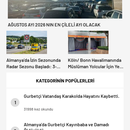
AĞUSTOS AYI 2026 NIN EN ÇİLELİ AYI OLACAK
Almanya’da İzin Sezonunda
Köln/ Bonn Havalimanında
Radar Sezonu Başladı: 3-9
Müslüman Yolcular İçin Yeni
Ağustos’ta Radar Hız
İbadet Alanları Açıldı
Denetimi Yapılacak!
KATEGORİNİN POPÜLERLERİ
Gurbetçi Vatandaş Karakolda Hayatını Kaybetti.
1
31998 kez okundu
Almanya’da Gurbetçi Kayınbaba ve Damadı