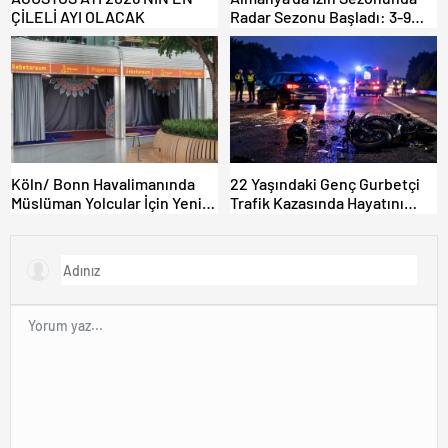
ÇİLELİ AYI OLACAK
Radar Sezonu Başladı: 3-9
Ağustos’ta Radar Hız
Denetimi Yapılacak!
Köln/ Bonn Havalimanında
22 Yaşındaki Genç Gurbetçi
Müslüman Yolcular İçin Yeni
Trafik Kazasında Hayatını
İbadet Alanları Açıldı
Kaybetti.