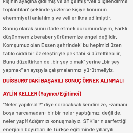
kişinin ayağına gidilmiş ve an gelmiş ‘veli bilgilendirme
toplantıları’ şeklinde yüzlerce kişiye konunun
ehemmiyeti anlatılmış ve veliler ikna edilmiştir.
Sonuç olarak şunu ifade etmek durumundayım. Farklı
düşünmemiz beraber yürümemize engel değildir.
Komşumuz olan Essen şehrindeki bu hepimizi üzen
tablo ciddi bir öz eleştiriyle pek tabi ki düzeltilebilir.
Bunu düzeltirken de „bir şey olmak“ yerine „bir şey
yapmak“ anlayışıyla çalışmalarımızı yürütmeliyiz.
DUİSBURG’DAKİ BAŞARILI SONUÇ ÖRNEK ALINMALI
AYLİN KELLER (Yayıncı/Eğitimci)
“Neler yapılmalı?” diye soracaksak kendimize, -zamanı
boşa harcamadan- bir bir neler yaptığımızı değil de,
neler yapMAdığımızı konuşmalıyız! STK’ların sarfettiği
enerjinin boyutları ile Türkçe eğitiminde yıllaryılı