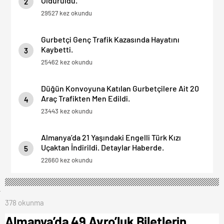
Öldürüldü.
2
29527 kez okundu
Gurbetçi Genç Trafik Kazasında Hayatını
Kaybetti.
3
25462 kez okundu
Düğün Konvoyuna Katılan Gurbetçilere Ait 20
Araç Trafikten Men Edildi.
4
23443 kez okundu
Almanya’da 21 Yaşındaki Engelli Türk Kızı
Uçaktan İndirildi. Detaylar Haberde.
5
22660 kez okundu
378 okunma
Almanya’da 49 Avro’luk Biletlerin