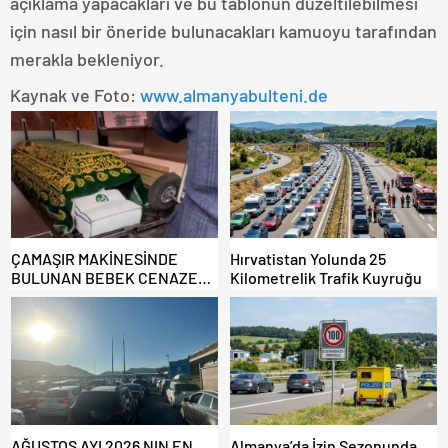
açıklama yapacakları ve bu tablonun düzeltilebilmesi
için nasıl bir öneride bulunacakları kamuoyu tarafından
merakla bekleniyor.
Kaynak ve Foto:
www.almanyabulteni.de
ÇAMAŞIR MAKİNESİNDE
Hırvatistan Yolunda 25
BULUNAN BEBEK CENAZESİ
Kilometrelik Trafik Kuyruğu
ŞOK ETTİ
AĞUSTOS AYI 2026 NIN EN
Almanya’da İzin Sezonunda