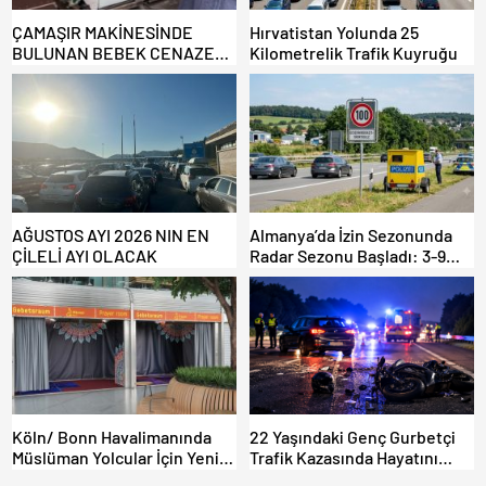
ÇAMAŞIR MAKİNESİNDE
Hırvatistan Yolunda 25
BULUNAN BEBEK CENAZESİ
Kilometrelik Trafik Kuyruğu
ŞOK ETTİ
AĞUSTOS AYI 2026 NIN EN
Almanya’da İzin Sezonunda
ÇİLELİ AYI OLACAK
Radar Sezonu Başladı: 3-9
Ağustos’ta Radar Hız
Denetimi Yapılacak!
Köln/ Bonn Havalimanında
22 Yaşındaki Genç Gurbetçi
Müslüman Yolcular İçin Yeni
Trafik Kazasında Hayatını
İbadet Alanları Açıldı
Kaybetti.