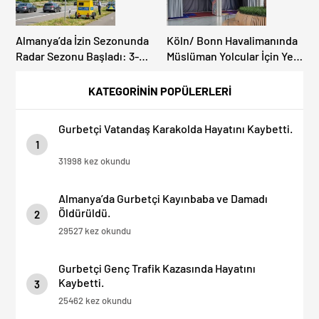
Almanya’da İzin Sezonunda
Köln/ Bonn Havalimanında
Radar Sezonu Başladı: 3-9
Müslüman Yolcular İçin Yeni
Ağustos’ta Radar Hız
İbadet Alanları Açıldı
Denetimi Yapılacak!
KATEGORİNİN POPÜLERLERİ
Gurbetçi Vatandaş Karakolda Hayatını Kaybetti.
1
31998 kez okundu
Almanya’da Gurbetçi Kayınbaba ve Damadı
Öldürüldü.
2
29527 kez okundu
Gurbetçi Genç Trafik Kazasında Hayatını
Kaybetti.
3
25462 kez okundu