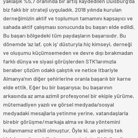
yaklaşık %5,7 oranında bir artış kaydedilen Duisburg’da
biz faklı bir strateji uyguladık. 2018 yılında kurulan
derneğimizin aktif ve toplumun tamamını kapsayıcı ve
sahada aktif çalışması sonucunda bu başarı elde edildi.
Bu başarı bölgedeki tüm paydaşların başarısıdır. Bu
dönemde ‘az laf, çok iş’ düsturyla hiç kimseyi, derneği
ve oluşumu küçümsemeden ve devre dışı bırakmadan
farklı dünya ve siyasi görüşlerden STK’larımızla
beraber çözüm odaklı çalıştık ve netice itbariyle
Almanya’nın diğer şehirlerine oranla başarılı bir karne
elde ettik. Eğer bu bir başarıysa; bu başarının
arkasında az ama azimli profesyonel bir ekiple yürüme,
mütemadiyen yazılı ve görsel medyada/sosyal
medyadaki mesajlarla yetinme yerine, vatandaşlarla
birebir görüşme/markaja alma ve ikna yöntemini
kullanmamız etkili olmuştur. Öyle ki, an gelmiş tek