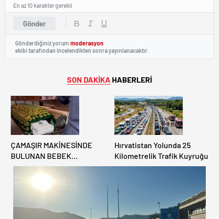
En az 10 karakter gerekli
Gönder
Gönderdiğiniz yorum
moderasyon
ekibi tarafından incelendikten sonra yayınlanacaktır.
SON DAKİKA
HABERLERİ
ÇAMAŞIR MAKİNESİNDE
Hırvatistan Yolunda 25
BULUNAN BEBEK
Kilometrelik Trafik Kuyruğu
CENAZESİ ŞOK ETTİ