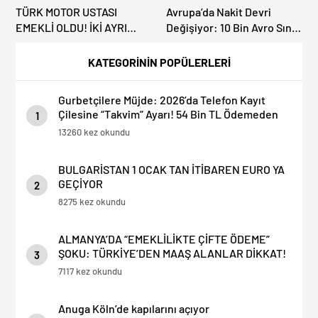
TÜRK MOTOR USTASI
Avrupa’da Nakit Devri
EMEKLİ OLDU! İKİ AYRI
Değişiyor: 10 Bin Avro Sınırı
FABRİKADAN UĞURLANDI
Resmileşti!
KATEGORİNİN POPÜLERLERİ
Gurbetçilere Müjde: 2026’da Telefon Kayıt
Çilesine “Takvim” Ayarı! 54 Bin TL Ödemeden
1
Kullanmak Mümkün
13260 kez okundu
BULGARİSTAN 1 OCAK TAN İTİBAREN EURO YA
GEÇİYOR
2
8275 kez okundu
ALMANYA’DA “EMEKLİLİKTE ÇİFTE ÖDEME”
ŞOKU: TÜRKİYE’DEN MAAŞ ALANLAR DİKKAT!
3
7117 kez okundu
Anuga Köln’de kapılarını açıyor