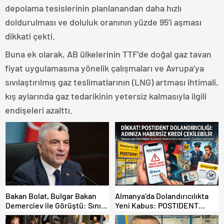
depolama tesislerinin planlanandan daha hızlı
doldurulması ve doluluk oranının yüzde 95’i aşması
dikkati çekti.
Buna ek olarak, AB ülkelerinin TTF’de doğal gaz tavan
fiyat uygulamasına yönelik çalışmaları ve Avrupa’ya
sıvılaştırılmış gaz teslimatlarının (LNG) artması ihtimali,
kış aylarında gaz tedarikinin yetersiz kalmasıyla ilgili
endişeleri azalttı.
Bakan Bolat, Bulgar Bakan
Almanya’da Dolandırıcılıkta
Demerciev ile Görüştü: Sınır
Yeni Kabus: POSTIDENT
Kapılarında “EES” ve Yaz
Üzerinden Adınıza Kredi