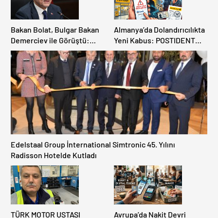
Bakan Bolat, Bulgar Bakan
Almanya’da Dolandırıcılıkta
Demerciev ile Görüştü:
Yeni Kabus: POSTIDENT
Sınır Kapılarında “EES” ve
Üzerinden Adınıza Kredi
Yaz Yoğunluğu Masaya
Çekilebilir!
Yatırıldı
Edelstaal Group İnternational Simtronic 45. Yılını
Radisson Hotelde Kutladı
TÜRK MOTOR USTASI
Avrupa’da Nakit Devri