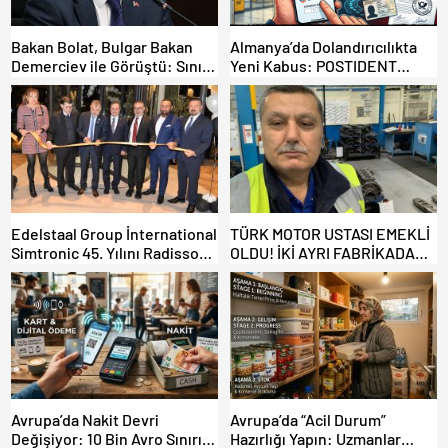
Bakan Bolat, Bulgar Bakan
Almanya’da Dolandırıcılıkta
Demerciev ile Görüştü: Sınır
Yeni Kabus: POSTIDENT
Kapılarında “EES” ve Yaz
Üzerinden Adınıza Kredi
Yoğunluğu Masaya Yatırıldı
Çekilebilir!
Edelstaal Group İnternational
TÜRK MOTOR USTASI EMEKLİ
Simtronic 45. Yılını Radisson
OLDU! İKİ AYRI FABRİKADAN
Hotelde Kutladı
UĞURLANDI
Avrupa’da Nakit Devri
Avrupa’da “Acil Durum”
Değişiyor: 10 Bin Avro Sınırı
Hazırlığı Yapın: Uzmanlar