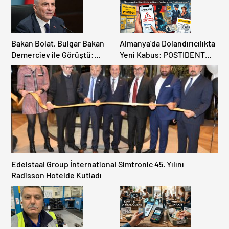
Bakan Bolat, Bulgar Bakan
Almanya’da Dolandırıcılıkta
Demerciev ile Görüştü:
Yeni Kabus: POSTIDENT
Sınır Kapılarında “EES” ve
Üzerinden Adınıza Kredi
Yaz Yoğunluğu Masaya
Çekilebilir!
Yatırıldı
Edelstaal Group İnternational Simtronic 45. Yılını
Radisson Hotelde Kutladı