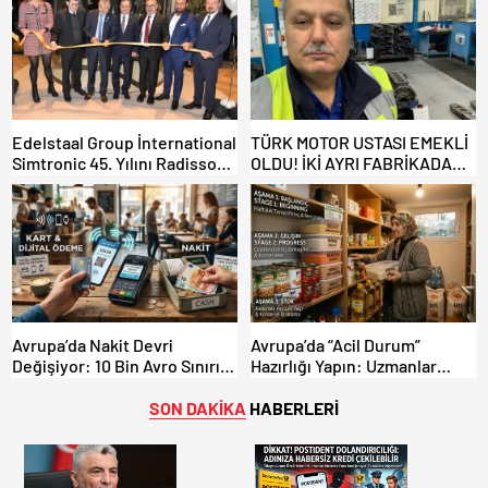
Yoğunluğu Masaya Yatırıldı
Çekilebilir!
Edelstaal Group İnternational
TÜRK MOTOR USTASI EMEKLİ
Simtronic 45. Yılını Radisson
OLDU! İKİ AYRI FABRİKADAN
Hotelde Kutladı
UĞURLANDI
Avrupa’da Nakit Devri
Avrupa’da “Acil Durum”
Değişiyor: 10 Bin Avro Sınırı
Hazırlığı Yapın: Uzmanlar
Resmileşti!
“Gıda Stoklarınızı Gözden
Geçirin” Diyor!
SON DAKİKA
HABERLERİ