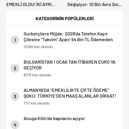
EMEKLİ OLDU! İKİ AYRI
Değişiyor: 10 Bin Avro Sınırı
FABRİKADAN UĞURLANDI
Resmileşti!
KATEGORİNİN POPÜLERLERİ
Gurbetçilere Müjde: 2026’da Telefon Kayıt
Çilesine “Takvim” Ayarı! 54 Bin TL Ödemeden
1
Kullanmak Mümkün
13260 kez okundu
BULGARİSTAN 1 OCAK TAN İTİBAREN EURO YA
GEÇİYOR
2
8275 kez okundu
ALMANYA’DA “EMEKLİLİKTE ÇİFTE ÖDEME”
ŞOKU: TÜRKİYE’DEN MAAŞ ALANLAR DİKKAT!
3
7117 kez okundu
Anuga Köln’de kapılarını açıyor
4