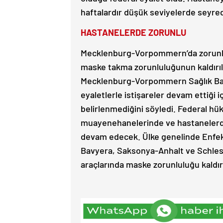
haftalardır düşük seviyelerde seyredi
HASTANELERDE ZORUNLU
Mecklenburg-Vorpommern’da zorunlu 
maske takma zorunluluğunun kaldırıl
Mecklenburg-Vorpommern Sağlık Baka
eyaletlerle istişareler devam ettiği i
belirlenmediğini söyledi. Federal h
muayenehanelerinde ve hastanelerd
devam edecek. Ülke genelinde Enfek
Bavyera, Saksonya-Anhalt ve Schlesw
araçlarında maske zorunluluğu kaldırı