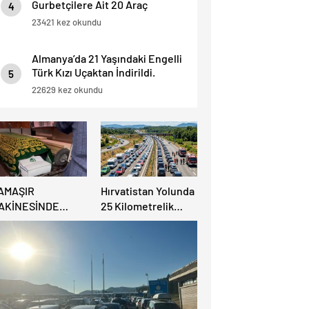
Gurbetçilere Ait 20 Araç
4
Trafikten Men Edildi.
23421 kez okundu
Almanya’da 21 Yaşındaki Engelli
Türk Kızı Uçaktan İndirildi.
5
Detaylar Haberde.
22629 kez okundu
AMAŞIR
Hırvatistan Yolunda
AKİNESİNDE
25 Kilometrelik
ULUNAN BEBEK
Trafik Kuyruğu
ENAZESİ ŞOK ETTİ