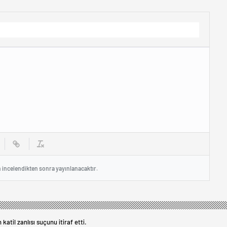
Alanları Açıldı
Kaybetti.
n incelendikten sonra yayınlanacaktır.
katil zanlısı suçunu itiraf etti.