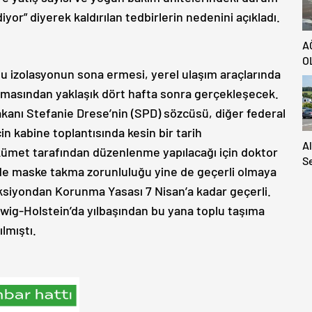
yor” diyerek kaldırılan tedbirlerin nedenini açıkladı.
A
O
izolasyonun sona ermesi, yerel ulaşım araçlarında
masından yaklaşık dört hafta sonra gerçekleşecek.
nı Stefanie Drese’nin (SPD) sözcüsü, diğer federal
çin kabine toplantısında kesin bir tarih
A
ükümet tarafından düzenlenme yapılacağı için doktor
S
e maske takma zorunluluğu yine de geçerli olmaya
S
siyondan Korunma Yasası 7 Nisan’a kadar geçerli.
A
H
ig-Holstein’da yılbaşından bu yana toplu taşıma
Ya
lmıştı.