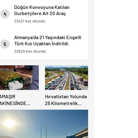
Düğün Konvoyuna Katılan
Gurbetçilere Ait 20 Araç
4
Trafikten Men Edildi.
23421 kez okundu
Almanya’da 21 Yaşındaki Engelli
Türk Kızı Uçaktan İndirildi.
5
Detaylar Haberde.
22629 kez okundu
AMAŞIR
Hırvatistan Yolunda
AKİNESİNDE
25 Kilometrelik
ULUNAN BEBEK
Trafik Kuyruğu
ENAZESİ ŞOK ETTİ