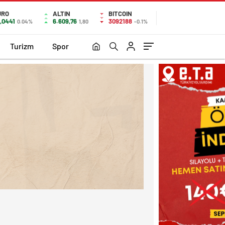
URO
ALTIN
BITCOIN
,0441
6.609,76
3092188
0.04%
1,80
-0.1%
Turizm
Spor