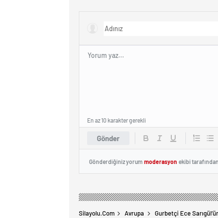
Ağustos’ta Radar Hız Denetimi
İbadet 
Yapılacak!
En az 10 karakter gerekli
Gönder
Gönderdiğiniz yorum
moderasyon
ekibi tarafında
Silayolu.com
Avrupa
Gurbetçi Ece Sarıgül’ün 