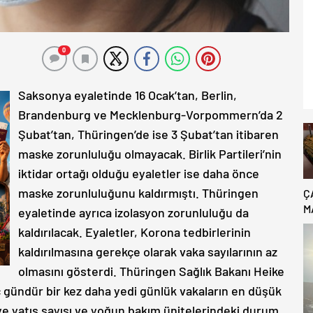
0
Saksonya eyaletinde 16 Ocak’tan, Berlin,
Brandenburg ve Mecklenburg-Vorpommern’da 2
Şubat’tan, Thüringen’de ise 3 Şubat’tan itibaren
maske zorunluluğu olmayacak. Birlik Partileri’nin
iktidar ortağı olduğu eyaletler ise daha önce
maske zorunluluğunu kaldırmıştı. Thüringen
Ç
M
eyaletinde ayrıca izolasyon zorunluluğu da
B
kaldırılacak. Eyaletler, Korona tedbirlerinin
C
kaldırılmasına gerekçe olarak vaka sayılarının az
olmasını gösterdi. Thüringen Sağlık Bakanı Heike
ç gündür bir kez daha yedi günlük vakaların en düşük
ye yatış sayısı ve yoğun bakım ünitelerindeki durum