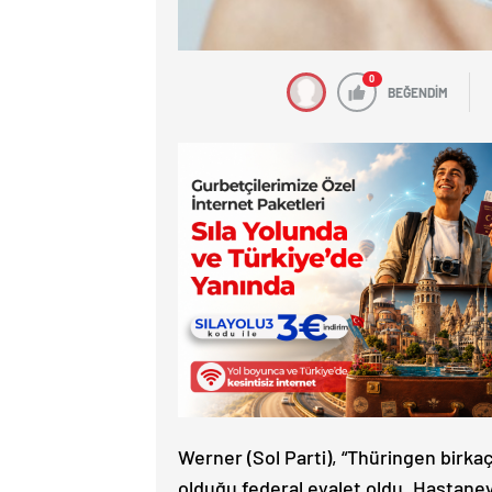
0
BEĞENDİM
Werner (Sol Parti), “Thüringen birka
olduğu federal eyalet oldu. Hastane