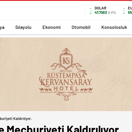
DOLAR
E
47,7063
55
0.17%
ya
Sılayolu
Ekonomi
Otomobil
Konsolosluk
riyeti Kaldırılıyor.
Mecburiyeti Kaldırılıyor.