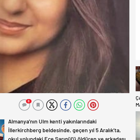
Ç
0
M
B
C
Almanya’nın Ulm kenti yakınlarındaki
İllerkirchberg beldesinde, geçen yıl 5 Aralık’ta,
okul yolundaki Ece Sarıgül’ü öldüren ve arkadaşı