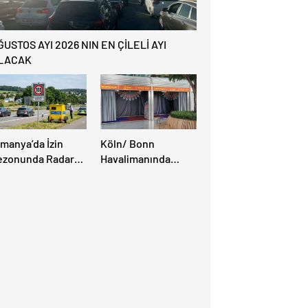
ĞUSTOS AYI 2026 NIN EN ÇİLELİ AYI
LACAK
lmanya’da İzin
Köln/ Bonn
ezonunda Radar
Havalimanında
ezonu Başladı: 3-9
Müslüman Yolcular
ğustos’ta Radar
İçin Yeni İbadet
ız Denetimi
Alanları Açıldı
pılacak!