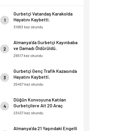
Gurbetçi Vatandaş Karakolda
Hayatını Kaybetti.
1
31983 kez okundu
Almanya’da Gurbetçi Kayınbaba
ve Damadı Öldürüldü.
2
29517 kez okundu
Gurbetçi Genç Trafik Kazasında
Hayatını Kaybetti.
3
25457 kez okundu
Düğün Konvoyuna Katılan
Gurbetçilere Ait 20 Araç
4
Trafikten Men Edildi.
23437 kez okundu
Almanya’da 21 Yaşındaki Engelli