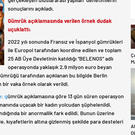
gerçekleşen uluslararası yapılan denetimlerin
sonuçlarını açıkladı.
Gümrük açıklamasında verilen örnek dudak
uçuklattı.
2022 yılı sonunda Fransız ve İspanyol gümrükleri
ile Europol tarafından koordine edilen ve toplam
Ç
25 AB Üye Devletinin katıldığı “BELENOS” adlı
M
operasyonda yaklaşık 2,9 milyon euro beyan
B
C
Gümrüğü tarafından açıklanan bu bilgide Berlin
ir vaka örnek olarak verildi.
e; g
ümrük açıklamasına göre 13 gün süren operasyon
manında uçacak bir kadın yolcudan şüphelenildi.
ındığında bir anormallik fark edildi. Bunun üzerine
de, kıyafetlerin altına gizlenmiş şekilde para desteleri
A
O