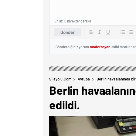
En az 10 karakter gerekli
Gönder
Gönderdiğiniz yorum
moderasyon
ekibi tarafında
Silayolu.com
Avrupa
Berlin havaalanında bir
Berlin havaalanın
edildi.