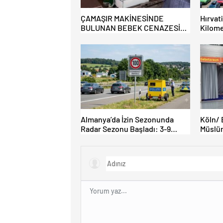
ÇAMAŞIR MAKİNESİNDE
Hırvat
BULUNAN BEBEK CENAZESİ
Kilome
ŞOK ETTİ
Almanya’da İzin Sezonunda
Köln/ 
Radar Sezonu Başladı: 3-9
Müslüm
Ağustos’ta Radar Hız Denetimi
İbadet 
Yapılacak!