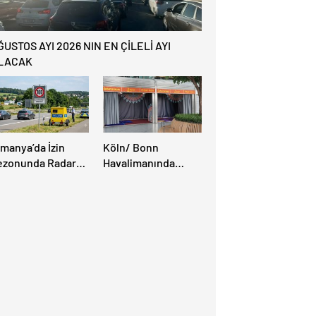
ĞUSTOS AYI 2026 NIN EN ÇİLELİ AYI
LACAK
lmanya’da İzin
Köln/ Bonn
ezonunda Radar
Havalimanında
ezonu Başladı: 3-9
Müslüman Yolcular
ğustos’ta Radar
İçin Yeni İbadet
ız Denetimi
Alanları Açıldı
pılacak!