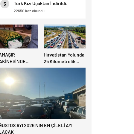
Türk Kızı Uçaktan İndirildi.
5
Detaylar Haberde.
22650 kez okundu
AMAŞIR
Hırvatistan Yolunda
AKİNESİNDE
25 Kilometrelik
ULUNAN BEBEK
Trafik Kuyruğu
ENAZESİ ŞOK ETTİ
ĞUSTOS AYI 2026 NIN EN ÇİLELİ AYI
LACAK