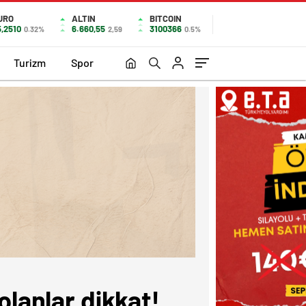
URO
ALTIN
BITCOIN
5,2510
6.660,55
3100366
0.32%
2,59
0.5%
Turizm
Spor
olanlar dikkat!