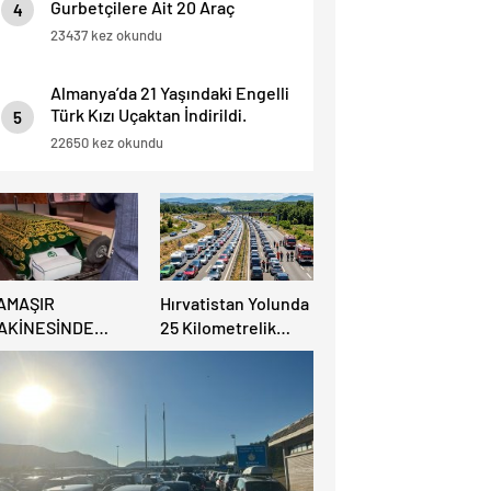
Gurbetçilere Ait 20 Araç
4
Trafikten Men Edildi.
23437 kez okundu
Almanya’da 21 Yaşındaki Engelli
Türk Kızı Uçaktan İndirildi.
5
Detaylar Haberde.
22650 kez okundu
AMAŞIR
Hırvatistan Yolunda
AKİNESİNDE
25 Kilometrelik
ULUNAN BEBEK
Trafik Kuyruğu
ENAZESİ ŞOK ETTİ