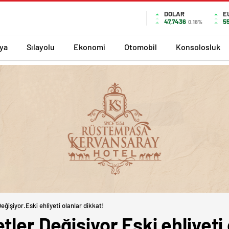
DOLAR
E
47,7436
5
0.18%
ya
Sılayolu
Ekonomi
Otomobil
Konsolosluk
eğişiyor.Eski ehliyeti olanlar dikkat!
ler Değişiyor.Eski ehliyeti 