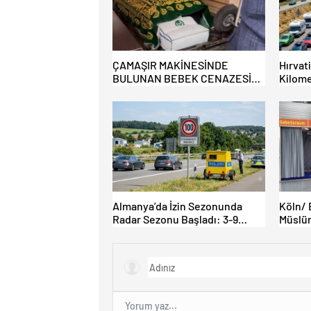
ÇAMAŞIR MAKİNESİNDE
Hırvat
BULUNAN BEBEK CENAZESİ
Kilome
ŞOK ETTİ
Almanya’da İzin Sezonunda
Köln/ 
Radar Sezonu Başladı: 3-9
Müslüm
Ağustos’ta Radar Hız Denetimi
İbadet 
Yapılacak!