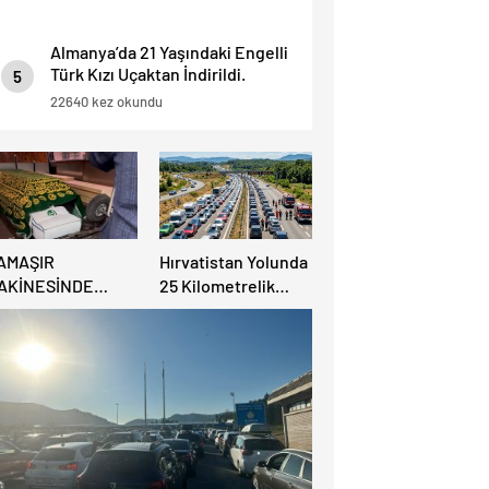
Almanya’da 21 Yaşındaki Engelli
Türk Kızı Uçaktan İndirildi.
5
Detaylar Haberde.
22640 kez okundu
AMAŞIR
Hırvatistan Yolunda
AKİNESİNDE
25 Kilometrelik
ULUNAN BEBEK
Trafik Kuyruğu
ENAZESİ ŞOK ETTİ