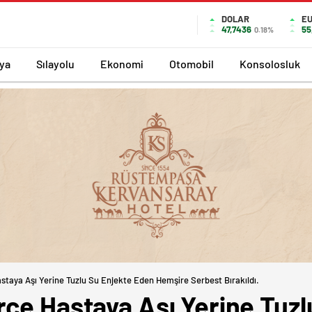
DOLAR
E
47,7436
55
0.18%
ya
Sılayolu
Ekonomi
Otomobil
Konsolosluk
staya Aşı Yerine Tuzlu Su Enjekte Eden Hemşire Serbest Bırakıldı.
rce Hastaya Aşı Yerine Tuzl