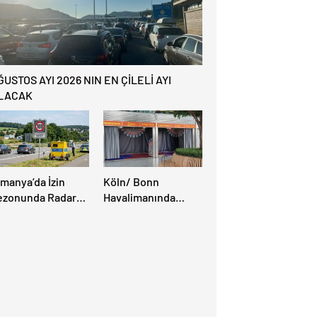
ĞUSTOS AYI 2026 NIN EN ÇİLELİ AYI
LACAK
lmanya’da İzin
Köln/ Bonn
ezonunda Radar
Havalimanında
ezonu Başladı: 3-9
Müslüman Yolcular
ğustos’ta Radar
İçin Yeni İbadet
ız Denetimi
Alanları Açıldı
pılacak!