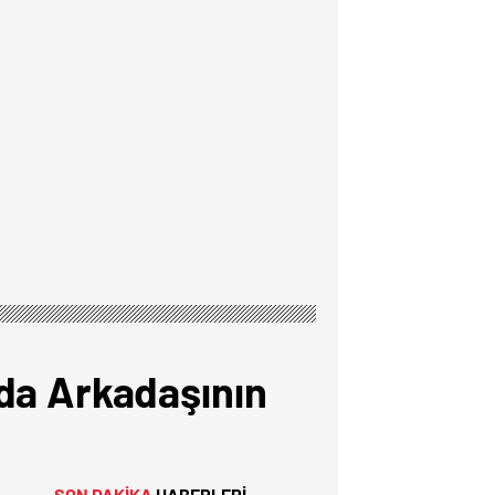
Oda Arkadaşının
SON DAKİKA
HABERLERİ