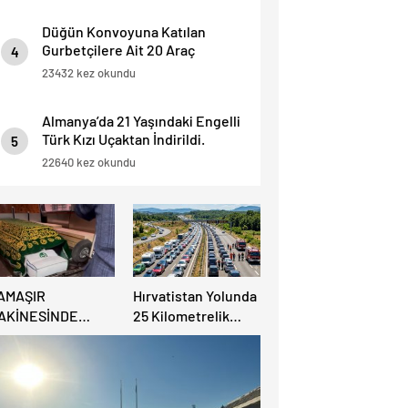
Düğün Konvoyuna Katılan
Gurbetçilere Ait 20 Araç
4
Trafikten Men Edildi.
23432 kez okundu
Almanya’da 21 Yaşındaki Engelli
Türk Kızı Uçaktan İndirildi.
5
Detaylar Haberde.
22640 kez okundu
AMAŞIR
Hırvatistan Yolunda
AKİNESİNDE
25 Kilometrelik
ULUNAN BEBEK
Trafik Kuyruğu
ENAZESİ ŞOK ETTİ