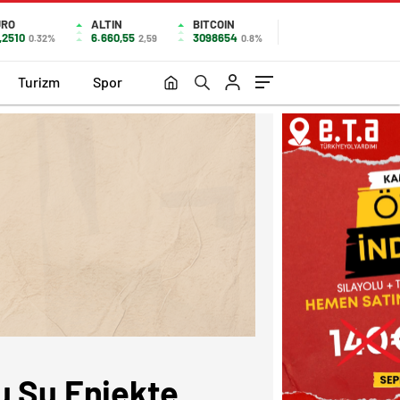
URO
ALTIN
BITCOIN
,2510
6.660,55
3098654
0.32%
2,59
0.8%
Turizm
Spor
u Su Enjekte