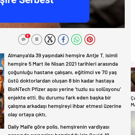
0
Almanya’da 39 yaşındaki hemşire Antje T. isimli
hemşire 5 Mart ile Nisan 2021 tarihleri arasında
çoğunluğu hastane çalışanı, eğitimci ve 70 yaş
üstü doktorlardan oluşan 8 bin kadar hastaya
BioNTech Pfizer aşısı yerine ‘tuzlu su solüsyonu’
enjekte etti. Bu durumu fark eden başka bir
Ç
M
çalışma arkadaşı hemşireyi ihbar etmesi üzerine
B
olay ortaya çıktı.
C
Daily Mail’e göre polis, hemşirenin vardiyası
sırasında şırıngaları hazırladığı için Covid-19