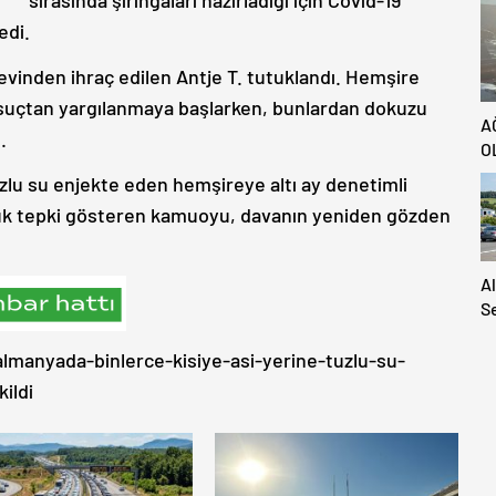
edi.
evinden ihraç edilen Antje T. tutuklandı. Hemşire
 suçtan yargılanmaya başlarken, bunlardan dokuzu
A
.
O
uzlu su enjekte eden hemşireye altı ay denetimli
üyük tepki gösteren kamuoyu, davanın yeniden gözden
A
S
S
A
manyada-binlerce-kisiye-asi-yerine-tuzlu-su-
H
ildi
Ya