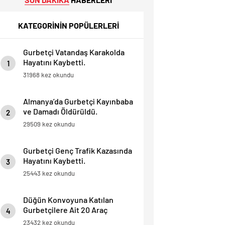
KATEGORİNİN POPÜLERLERİ
Gurbetçi Vatandaş Karakolda
Hayatını Kaybetti.
1
31968 kez okundu
Almanya’da Gurbetçi Kayınbaba
ve Damadı Öldürüldü.
2
29509 kez okundu
Gurbetçi Genç Trafik Kazasında
Hayatını Kaybetti.
3
25443 kez okundu
Düğün Konvoyuna Katılan
Gurbetçilere Ait 20 Araç
4
Trafikten Men Edildi.
23432 kez okundu