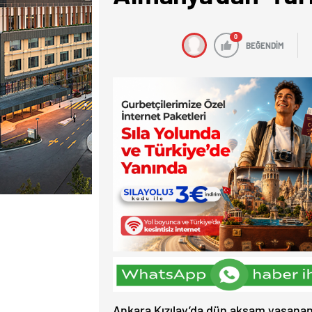
0
BEĞENDİM
Ankara Kızılay’da dün akşam yaşanan 