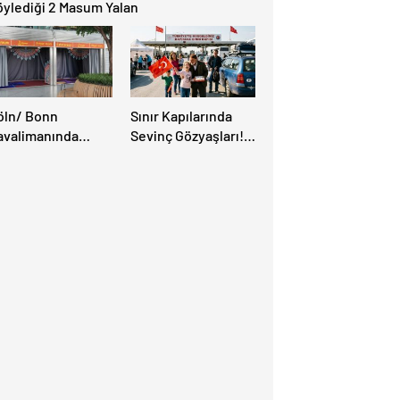
öylediği 2 Masum Yalan
öln/ Bonn
Sınır Kapılarında
avalimanında
Sevinç Gözyaşları!
üslüman Yolcular
“Memleket Hasreti
in Yeni İbadet
Bambaşka!
anları Açıldı