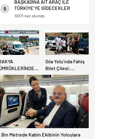
BAŞKASINA AİT ARAÇ İLE
TÜRKİYE’YE GİDECEKLER
5
DİKKAT ! BU HABERİ OKUMADAN
10371 kez okundu
YOLA ÇIKMAYIN.
RAKYA
Sıla Yolu’nda Fahiş
ÜMRÜKLERİNDE
Bilet Çilesi:
ÜYÜK
Avrupalı Türkler
AHATLAMA:
Karayollarına Akın
EREKÖY HAFİF
Etti, Gümrükler
İCARİ ARAÇLARA
Kilitlendi!
ÇILIYOR!
 Bin Metrede Kabin Ekibinin Yolculara