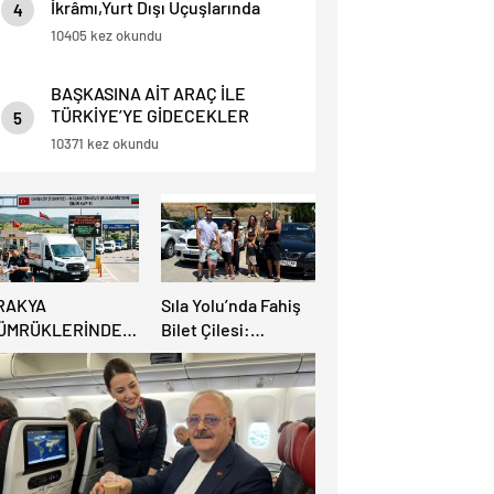
İkrâmı,Yurt Dışı Uçuşlarında
4
Sınırlı Yolculara Yapılacak.
10405 kez okundu
BAŞKASINA AİT ARAÇ İLE
TÜRKİYE’YE GİDECEKLER
5
DİKKAT ! BU HABERİ OKUMADAN
10371 kez okundu
YOLA ÇIKMAYIN.
RAKYA
Sıla Yolu’nda Fahiş
ÜMRÜKLERİNDE
Bilet Çilesi:
ÜYÜK
Avrupalı Türkler
AHATLAMA:
Karayollarına Akın
EREKÖY HAFİF
Etti, Gümrükler
İCARİ ARAÇLARA
Kilitlendi!
ÇILIYOR!