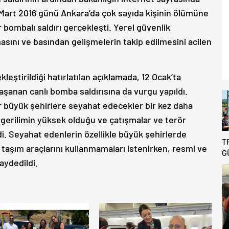
 Mart 2016 günü Ankara’da çok sayıda kişinin ölümüne
 bombalı saldırı gerçekleşti. Yerel güvenlik
nmasını ve basından gelişmelerin takip edilmesini acilen
kleştirildiği hatırlatılan açıklamada, 12 Ocak’ta
şanan canlı bomba saldırısına da vurgu yapıldı.
r büyük şehirlere seyahat edecekler bir kez daha
k gerilimin yüksek olduğu ve çatışmalar ve terör
di. Seyahat edenlerin özellikle büyük şehirlerde
T
 taşım araçlarını kullanmamaları istenirken, resmi ve
G
kaydedildi.
B
R
D
T
A