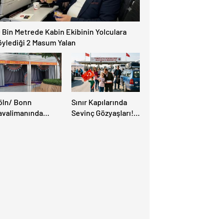
 Bin Metrede Kabin Ekibinin Yolculara
öylediği 2 Masum Yalan
öln/ Bonn
Sınır Kapılarında
avalimanında
Sevinç Gözyaşları!
üslüman Yolcular
“Memleket Hasreti
in Yeni İbadet
Bambaşka!
anları Açıldı