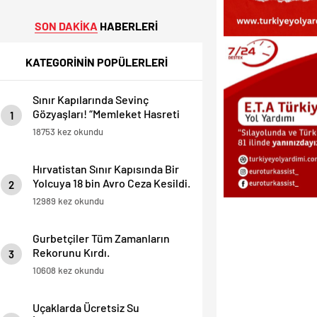
SON DAKİKA
HABERLERİ
KATEGORİNİN POPÜLERLERİ
Sınır Kapılarında Sevinç
Gözyaşları! “Memleket Hasreti
1
Bambaşka!
18753 kez okundu
Hırvatistan Sınır Kapısında Bir
Yolcuya 18 bin Avro Ceza Kesildi.
2
12989 kez okundu
Gurbetçiler Tüm Zamanların
Rekorunu Kırdı.
3
10608 kez okundu
Uçaklarda Ücretsiz Su