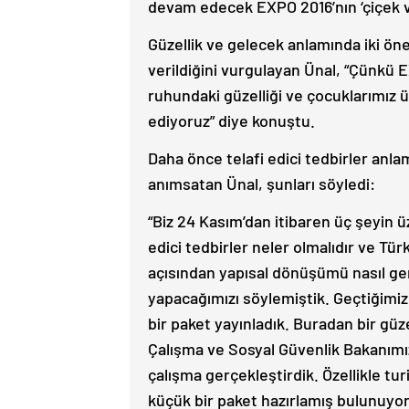
devam edecek EXPO 2016’nın ‘çiçek ve
Güzellik ve gelecek anlamında iki ö
verildiğini vurgulayan Ünal, “Çünkü 
ruhundaki güzelliği ve çocuklarımı
ediyoruz” diye konuştu.
Daha önce telafi edici tedbirler anla
anımsatan Ünal, şunları söyledi:
“Biz 24 Kasım’dan itibaren üç şeyin üz
edici tedbirler neler olmalıdır ve T
açısından yapısal dönüşümü nasıl ger
yapacağımızı söylemiştik. Geçtiğimiz
bir paket yayınladık. Buradan bir gü
Çalışma ve Sosyal Güvenlik Bakanımız
çalışma gerçekleştirdik. Özellikle tu
küçük bir paket hazırlamış bulunuyor