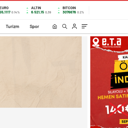
EURO
ALTIN
BITCOIN
55,1117
6.521,15
3076676
0.14%
0,39
0.2%
Turizm
Spor