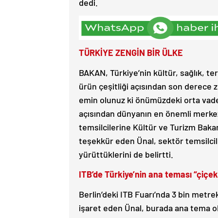
dedi.
TÜRKİYE ZENGİN BİR ÜLKE
BAKAN, Türkiye’nin kültür, sağlık, t
ürün çeşitliği açısından son derece z
emin olunuz ki önümüzdeki orta vade 5
açısından dünyanın en önemli merkezle
temsilcilerine Kültür ve Turizm Bakanl
teşekkür eden Ünal, sektör temsilcile
yürüttüklerini de belirtti.
ITB’de Türkiye’nin ana teması “çiçe
Berlin’deki ITB Fuarı’nda 3 bin metrek
işaret eden Ünal, burada ana tema o