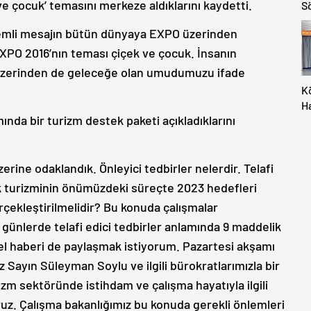
 çocuk’ temasını merkeze aldıklarını kaydetti.
S
nemli mesajın bütün dünyaya EXPO üzerinden
EXPO 2016’nın teması çiçek ve çocuk. İnsanın
z üzerinden de geleceğe olan umudumuzu ifade
K
H
mında bir turizm destek paketi açıkladıklarını
M
İç
Al
erine odaklandık. Önleyici tedbirler nelerdir. Telafi
ürk turizminin önümüzdeki süreçte 2023 hedefleri
çekleştirilmelidir? Bu konuda çalışmalar
 günlerde telafi edici tedbirler anlamında 9 maddelik
zel haberi de paylaşmak istiyorum. Pazartesi akşamı
 Sayın Süleyman Soylu ve ilgili bürokratlarımızla bir
rizm sektöründe istihdam ve çalışma hayatıyla ilgili
uz. Çalışma bakanlığımız bu konuda gerekli önlemleri