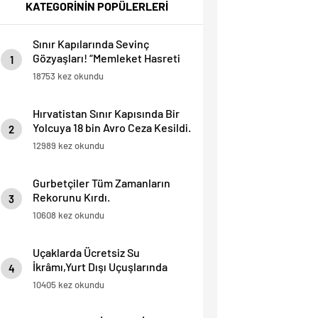
KATEGORİNİN POPÜLERLERİ
Sınır Kapılarında Sevinç
Gözyaşları! “Memleket Hasreti
1
Bambaşka!
18753 kez okundu
Hırvatistan Sınır Kapısında Bir
Yolcuya 18 bin Avro Ceza Kesildi.
2
12989 kez okundu
Gurbetçiler Tüm Zamanların
Rekorunu Kırdı.
3
10608 kez okundu
Uçaklarda Ücretsiz Su
İkrâmı,Yurt Dışı Uçuşlarında
4
Sınırlı Yolculara Yapılacak.
10405 kez okundu