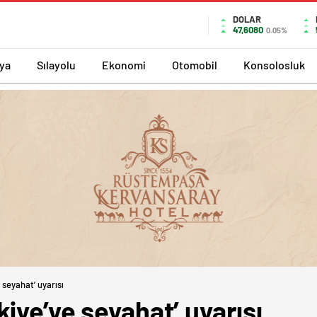
DOLAR
47,6080
0.05%
ya
Sılayolu
Ekonomi
Otomobil
Konsolosluk
 seyahat’ uyarısı
iye’ye seyahat’ uyarısı