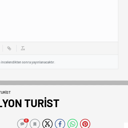
n incelendikten sonra yayınlanacaktır.
TURİST
LYON TURİST
0