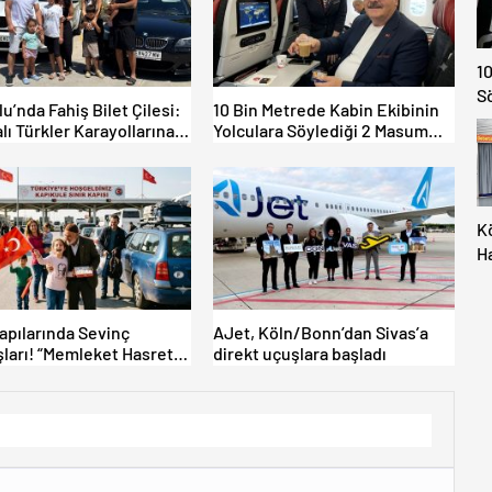
10
S
lu’nda Fahiş Bilet Çilesi:
10 Bin Metrede Kabin Ekibinin
lı Türkler Karayollarına
Yolculara Söylediği 2 Masum
tti, Gümrükler Kilitlendi!
Yalan
K
H
M
İç
Al
Kapılarında Sevinç
AJet, Köln/Bonn’dan Sivas’a
ları! “Memleket Hasreti
direkt uçuşlara başladı
şka!