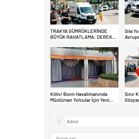
TRAKYA GÜMRÜKLERİNDE
Sıla Yo
BÜYÜK RAHATLAMA: DEREKÖY
Avrupa
HAFİF TİCARİ ARAÇLARA
Akın E
AÇILIYOR!
Köln/ Bonn Havalimanında
Sınır 
Müslüman Yolcular İçin Yeni
Gözyaş
İbadet Alanları Açıldı
Bamba