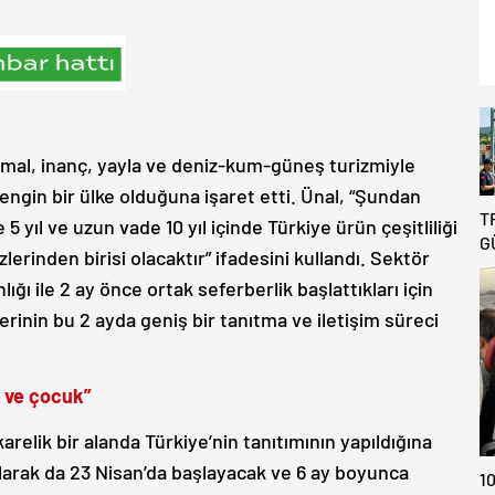
ermal, inanç, yayla ve deniz-kum-güneş turizmiyle
engin bir ülke olduğuna işaret etti. Ünal, “Şundan
T
 yıl ve uzun vade 10 yıl içinde Türkiye ürün çeşitliliği
G
rinden birisi olacaktır” ifadesini kullandı. Sektör
B
ığı ile 2 ay önce ortak seferberlik başlattıkları için
R
D
rinin bu 2 ayda geniş bir tanıtma ve iletişim süreci
T
A
k ve çocuk”
arelik bir alanda Türkiye’nin tanıtımının yapıldığına
larak da 23 Nisan’da başlayacak ve 6 ay boyunca
10