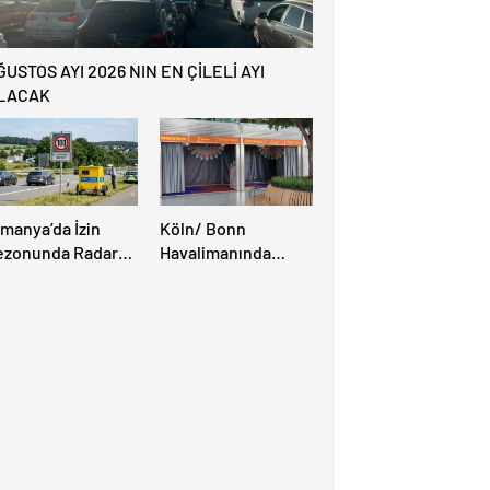
ĞUSTOS AYI 2026 NIN EN ÇİLELİ AYI
LACAK
lmanya’da İzin
Köln/ Bonn
ezonunda Radar
Havalimanında
ezonu Başladı: 3-9
Müslüman Yolcular
ğustos’ta Radar
İçin Yeni İbadet
ız Denetimi
Alanları Açıldı
pılacak!