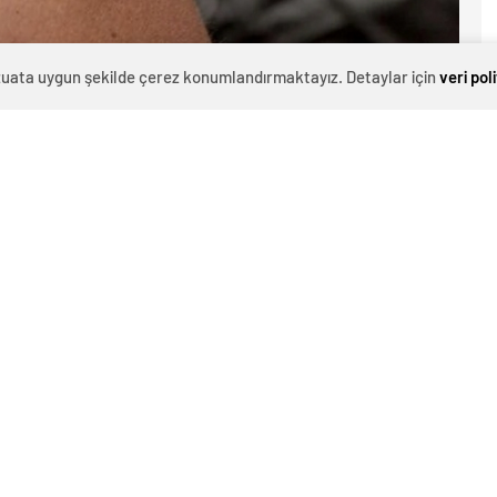
evzuata uygun şekilde çerez konumlandırmaktayız. Detaylar için
veri pol
0
Hükümetin aşı satın alma politikası muhalefet
tarafından eleştirildi. CSU sağlık politikacısı
Stephan Pilsinger, Sağlık Bakanı Karl Lauterbach’i
“Aşı sipariş ederken hedef ve önlemleri göz ardı
etmekle” suçladı.
Ç
M
B
Sağlık Bakanlığı ise aşıların çöpe atılmasının
C
“portföy yaklaşımının mantıklı bir sonucu”
olduğunu savundu.