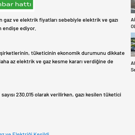
 gaz ve elektrik fiyatları sebebiyle elektrik ve gazı
A
O
n endişe ediyor.
z şirketlerinin, tüketicinin ekonomik durumunu dikkate
daha az elektrik ve gaz kesme kararı verdiğine de
A
S
S
A
H
sayısı 230.015 olarak verilirken, gazı kesilen tüketici
Ya
z ve Elektriği Kesildi