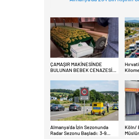
ÇAMAŞIR MAKİNESİNDE
Hırvat
BULUNAN BEBEK CENAZESİ
Kilome
ŞOK ETTİ
Almanya’da İzin Sezonunda
Köln/ 
Radar Sezonu Başladı: 3-9
Müslüm
Ağustos’ta Radar Hız Denetimi
İbadet 