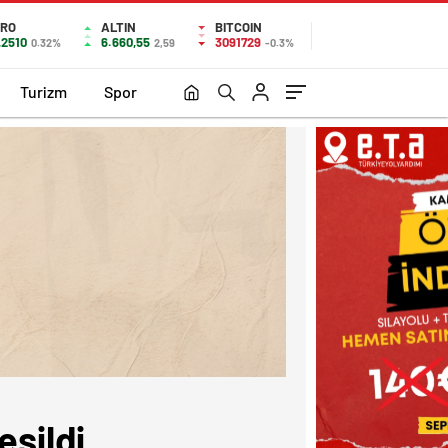
RO
ALTIN
BITCOIN
,2510
6.660,55
3091729
0.32%
2,59
-0.3%
Turizm
Spor
esildi