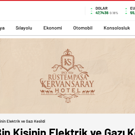
DOLAR
EU
47,7436
55
0.18%
ya
Sılayolu
Ekonomi
Otomobil
Konsolosluk
nin Elektrik ve Gazı Kesildi
n Kişinin Elektrik ve Gazı K