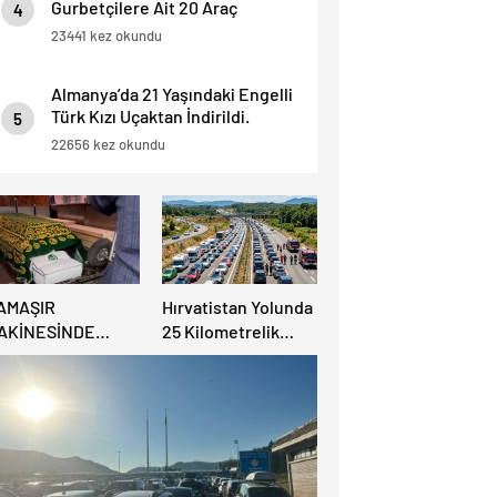
Gurbetçilere Ait 20 Araç
4
Trafikten Men Edildi.
23441 kez okundu
Almanya’da 21 Yaşındaki Engelli
Türk Kızı Uçaktan İndirildi.
5
Detaylar Haberde.
22656 kez okundu
AMAŞIR
Hırvatistan Yolunda
AKİNESİNDE
25 Kilometrelik
ULUNAN BEBEK
Trafik Kuyruğu
ENAZESİ ŞOK ETTİ