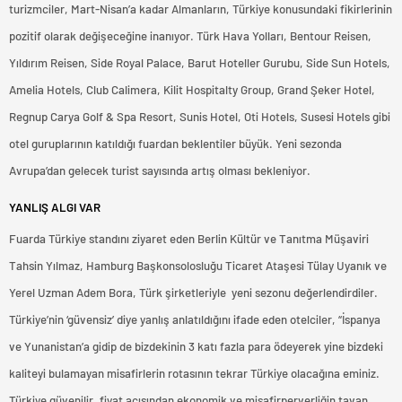
turizmciler, Mart-Nisan’a kadar Almanların, Türkiye konusundaki fikirlerinin
pozitif olarak değişeceğine inanıyor. Türk Hava Yolları, Bentour Reisen,
Yıldırım Reisen, Side Royal Palace, Barut Hoteller Gurubu, Side Sun Hotels,
Amelia Hotels, Club Calimera, Kilit Hospitalty Group, Grand Şeker Hotel,
Regnup Carya Golf & Spa Resort, Sunis Hotel, Oti Hotels, Susesi Hotels gibi
otel guruplarının katıldığı fuardan beklentiler büyük. Yeni sezonda
Avrupa’dan gelecek turist sayısında artış olması bekleniyor.
YANLIŞ ALGI VAR
Fuarda Türkiye standını ziyaret eden Berlin Kültür ve Tanıtma Müşaviri
Tahsin Yılmaz, Hamburg Başkonsolosluğu Ticaret Ataşesi Tülay Uyanık ve
Yerel Uzman Adem Bora, Türk şirketleriyle yeni sezonu değerlendirdiler.
Türkiye’nin ‘güvensiz’ diye yanlış anlatıldığını ifade eden otelciler, “İspanya
ve Yunanistan’a gidip de bizdekinin 3 katı fazla para ödeyerek yine bizdeki
kaliteyi bulamayan misafirlerin rotasının tekrar Türkiye olacağına eminiz.
Türkiye güvenilir, fiyat açısından ekonomik ve misafirperverliğin tavan