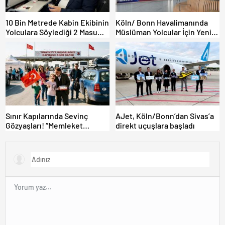
10 Bin Metrede Kabin Ekibinin
Köln/ Bonn Havalimanında
Yolculara Söylediği 2 Masum
Müslüman Yolcular İçin Yeni
Yalan
İbadet Alanları Açıldı
Sınır Kapılarında Sevinç
AJet, Köln/Bonn’dan Sivas’a
Gözyaşları! “Memleket
direkt uçuşlara başladı
Hasreti Bambaşka!