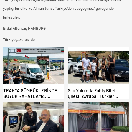
yaptığı bir ülke ve Alman turist Türkiye’den vazgeçmez” görüşünde
birleştiler.
Erdal Altuntaş HAMBURG
Türkiyegazetesi.de
TRAKYA GÜMRÜKLERİNDE
Sıla Yolu’nda Fahiş Bilet
BÜYÜK RAHATLAMA:
Çilesi: Avrupalı Türkler
DEREKÖY HAFİF TİCARİ
Karayollarına Akın Etti,
ARAÇLARA AÇILIYOR!
Gümrükler Kilitlendi!