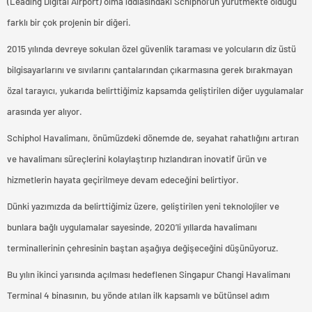
(Leading Digital Airport) olma iddiasındaki Schiphol’ün yürütmekte olduğu
farklı bir çok projenin bir diğeri.
2015 yılında devreye sokulan özel güvenlik taraması ve yolcuların diz üstü
bilgisayarlarını ve sıvılarını çantalarından çıkarmasına gerek bırakmayan
özal tarayıcı, yukarıda belirttiğimiz kapsamda geliştirilen diğer uygulamalar
arasında yer alıyor.
Schiphol Havalimanı, önümüzdeki dönemde de, seyahat rahatlığını artıran
ve havalimanı süreçlerini kolaylaştırıp hızlandıran inovatif ürün ve
hizmetlerin hayata geçirilmeye devam edeceğini belirtiyor.
Dünki yazımızda da belirttiğimiz üzere, geliştirilen yeni teknolojiler ve
bunlara bağlı uygulamalar sayesinde, 2020’li yıllarda havalimanı
terminallerinin çehresinin baştan aşağıya değişeceğini düşünüyoruz.
Bu yılın ikinci yarısında açılması hedeflenen Singapur Changi Havalimanı
Terminal 4 binasının, bu yönde atılan ilk kapsamlı ve bütünsel adım