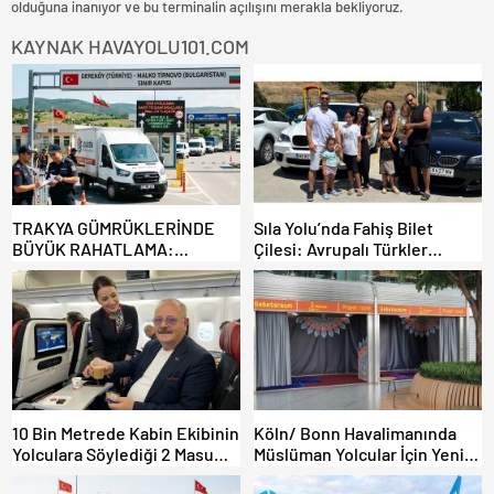
olduğuna inanıyor ve bu terminalin açılışını merakla bekliyoruz.
KAYNAK HAVAYOLU101.COM
TRAKYA GÜMRÜKLERİNDE
Sıla Yolu’nda Fahiş Bilet
BÜYÜK RAHATLAMA:
Çilesi: Avrupalı Türkler
DEREKÖY HAFİF TİCARİ
Karayollarına Akın Etti,
ARAÇLARA AÇILIYOR!
Gümrükler Kilitlendi!
10 Bin Metrede Kabin Ekibinin
Köln/ Bonn Havalimanında
Yolculara Söylediği 2 Masum
Müslüman Yolcular İçin Yeni
Yalan
İbadet Alanları Açıldı