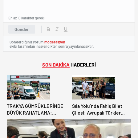
En az 10 karakter gerekli
Gönder
Gönderdiğiniz yorum
moderasyon
ekibi tarafından incelendikten sonra yayınlanacaktır.
SON DAKİKA
HABERLERİ
TRAKYA GÜMRÜKLERİNDE
Sıla Yolu’nda Fahiş Bilet
BÜYÜK RAHATLAMA:
Çilesi: Avrupalı Türkler
DEREKÖY HAFİF TİCARİ
Karayollarına Akın Etti,
ARAÇLARA AÇILIYOR!
Gümrükler Kilitlendi!