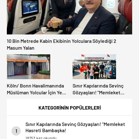
10 Bin Metrede Kabin Ekibinin Yolculara Söylediği 2
Masum Yalan
Köln/ Bonn Havalimanında
Sınır Kapılarında Sevinç
Müslüman Yolcular İçin Yeni
Gözyaşları! “Memleket
İbadet Alanları Açıldı
Hasreti Bambaşka!
KATEGORİNİN POPÜLERLERİ
Sınır Kapılarında Sevinç Gözyaşları! “Memleket
Hasreti Bambaşka!
1
18753 kez okundu