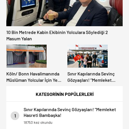
10 Bin Metrede Kabin Ekibinin Yolculara Söylediği 2
Masum Yalan
Köln/ Bonn Havalimanında
Sınır Kapılarında Sevinç
Müslüman Yolcular İçin Yeni
Gözyaşları! “Memleket
İbadet Alanları Açıldı
Hasreti Bambaşka!
KATEGORİNİN POPÜLERLERİ
Sınır Kapılarında Sevinç Gözyaşları! “Memleket
Hasreti Bambaşka!
1
18753 kez okundu