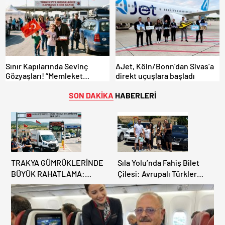
Sınır Kapılarında Sevinç
AJet, Köln/Bonn’dan Sivas’a
Gözyaşları! “Memleket
direkt uçuşlara başladı
Hasreti Bambaşka!
SON DAKİKA
HABERLERİ
TRAKYA GÜMRÜKLERİNDE
Sıla Yolu’nda Fahiş Bilet
BÜYÜK RAHATLAMA:
Çilesi: Avrupalı Türkler
DEREKÖY HAFİF TİCARİ
Karayollarına Akın Etti,
ARAÇLARA AÇILIYOR!
Gümrükler Kilitlendi!