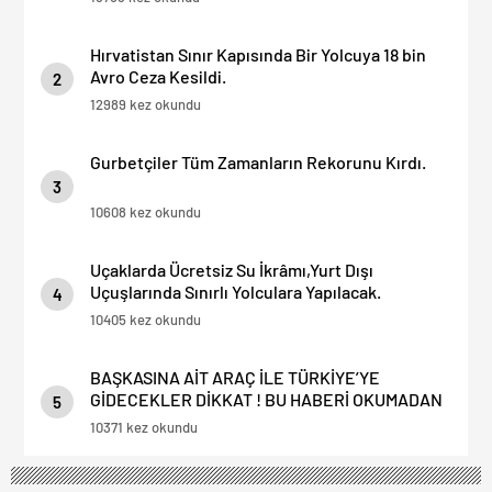
Hırvatistan Sınır Kapısında Bir Yolcuya 18 bin
Avro Ceza Kesildi.
2
12989 kez okundu
Gurbetçiler Tüm Zamanların Rekorunu Kırdı.
3
10608 kez okundu
Uçaklarda Ücretsiz Su İkrâmı,Yurt Dışı
Uçuşlarında Sınırlı Yolculara Yapılacak.
4
10405 kez okundu
BAŞKASINA AİT ARAÇ İLE TÜRKİYE’YE
GİDECEKLER DİKKAT ! BU HABERİ OKUMADAN
5
YOLA ÇIKMAYIN.
10371 kez okundu