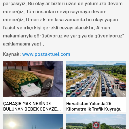
parçasıyız. Bu olaylar bizleri üzse de yolumuza devam
edeceğiz. Tüm insanları sevip saymaya devam
edeceğiz. Umarız ki en kısa zamanda bu olayı yapan
faşist ve ırkçı kişi gerekli cezayı alacaktır. Alman
makamlarıyla görüşüyoruz ve yargıya da güveniyoruz”
açıklamasını yaptı.
Kaynak:
www.postaktuel.com
ÇAMAŞIR MAKİNESİNDE
Hırvatistan Yolunda 25
BULUNAN BEBEK CENAZESİ
Kilometrelik Trafik Kuyruğu
ŞOK ETTİ