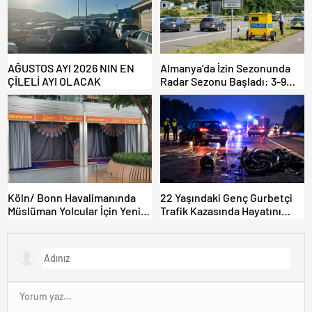
AĞUSTOS AYI 2026 NIN EN
Almanya’da İzin Sezonunda
ÇİLELİ AYI OLACAK
Radar Sezonu Başladı: 3-9
Ağustos’ta Radar Hız
Denetimi Yapılacak!
Köln/ Bonn Havalimanında
22 Yaşındaki Genç Gurbetçi
Müslüman Yolcular İçin Yeni
Trafik Kazasında Hayatını
İbadet Alanları Açıldı
Kaybetti.