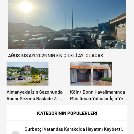
AĞUSTOS AYI 2026 NIN EN ÇİLELİ AYI OLACAK
Almanya’da İzin Sezonunda
Köln/ Bonn Havalimanında
Radar Sezonu Başladı: 3-9
Müslüman Yolcular İçin Yeni
Ağustos’ta Radar Hız
İbadet Alanları Açıldı
Denetimi Yapılacak!
KATEGORİNİN POPÜLERLERİ
Gurbetçi Vatandaş Karakolda Hayatını Kaybetti.