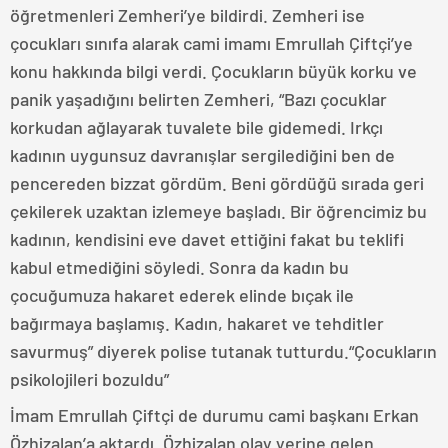
öğretmenleri Zemheri’ye bildirdi. Zemheri ise
çocukları sınıfa alarak cami imamı Emrullah Çiftçi’ye
konu hakkında bilgi verdi. Çocukların büyük korku ve
panik yaşadığını belirten Zemheri, “Bazı çocuklar
korkudan ağlayarak tuvalete bile gidemedi. Irkçı
kadının uygunsuz davranışlar sergilediğini ben de
pencereden bizzat gördüm. Beni gördüğü sırada geri
çekilerek uzaktan izlemeye başladı. Bir öğrencimiz bu
kadının, kendisini eve davet ettiğini fakat bu teklifi
kabul etmediğini söyledi. Sonra da kadın bu
çocuğumuza hakaret ederek elinde bıçak ile
bağırmaya başlamış. Kadın, hakaret ve tehditler
savurmuş” diyerek polise tutanak tutturdu.“Çocukların
psikolojileri bozuldu”
İmam Emrullah Çiftçi de durumu cami başkanı Erkan
Özhizalan’a aktardı. Özhizalan olay yerine gelen