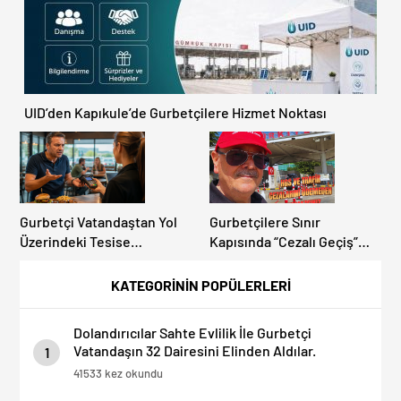
UID’den Kapıkule’de Gurbetçilere Hizmet Noktası
Gurbetçi Vatandaştan Yol
Gurbetçilere Sınır
Üzerindeki Tesise
Kapısında “Cezalı Geçiş”
Dolandırıcılık İddiası:
Sürprizi: Ödemeyen Yurt
“Hesabınızı Mutlaka Kontrol
Dışına Çıkamıyor!
KATEGORİNİN POPÜLERLERİ
Edin”
Dolandırıcılar Sahte Evlilik İle Gurbetçi
Vatandaşın 32 Dairesini Elinden Aldılar.
1
41533 kez okundu