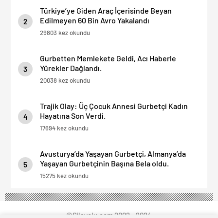
Türkiye’ye Giden Araç İçerisinde Beyan
Edilmeyen 60 Bin Avro Yakalandı
2
29803 kez okundu
Gurbetten Memlekete Geldi, Acı Haberle
Yürekler Dağlandı.
3
20038 kez okundu
Trajik Olay: Üç Çocuk Annesi Gurbetçi Kadın
Hayatına Son Verdi.
4
17694 kez okundu
Avusturya’da Yaşayan Gurbetçi, Almanya’da
Yaşayan Gurbetçinin Başına Bela oldu.
5
15275 kez okundu
©Silayolu.com 2002 - 2024