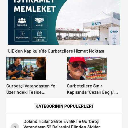
Artıyor!
Avrupa Otoyol Hız Limitleri
UID’den Kapıkule’de Gurbetçilere Hizmet Noktası
Gurbetçi Vatandaştan Yol
Gurbetçilere Sınır
Üzerindeki Tesise
Kapısında “Cezalı Geçiş”
Dolandırıcılık İddiası:
Sürprizi: Ödemeyen Yurt
“Hesabınızı Mutlaka Kontrol
Dışına Çıkamıyor!
KATEGORİNİN POPÜLERLERİ
Edin”
Dolandırıcılar Sahte Evlilik İle Gurbetçi
Vatandaşın 32 Dairesini Elinden Aldılar.
1