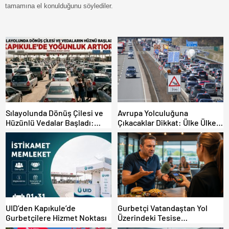
tamamına el konulduğunu söylediler.
Sılayolunda Dönüş Çilesi ve
Avrupa Yolculuğuna
Hüzünlü Vedalar Başladı:
Çıkacaklar Dikkat: Ülke Ülke
Kapıkule’de Yoğunluk Artıyor!
Güncel Trafik Kuralları,
Avrupa Otoyol Hız Limitleri
UID’den Kapıkule’de
Gurbetçi Vatandaştan Yol
Gurbetçilere Hizmet Noktası
Üzerindeki Tesise
Dolandırıcılık İddiası: