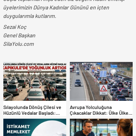
üyelerimizin Dünya Kadınlar Gününü en içten
duygularımla kutlarım.
Sezai Koç
Genel Başkan
SilaYolu.com
Sılayolunda Dönüş Çilesi ve
Avrupa Yolculuğuna
Hüzünlü Vedalar Başladı:
Çıkacaklar Dikkat: Ülke Ülke
Kapıkule’de Yoğunluk Artıyor!
Güncel Trafik Kuralları,
Avrupa Otoyol Hız Limitleri