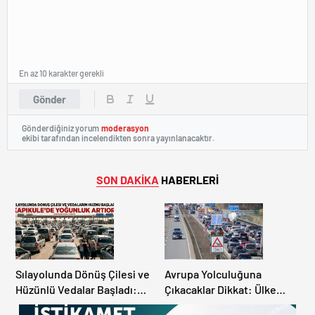
En az 10 karakter gerekli
Gönder
Gönderdiğiniz yorum
moderasyon
ekibi tarafından incelendikten sonra yayınlanacaktır.
SON DAKİKA
HABERLERİ
Sılayolunda Dönüş Çilesi ve
Avrupa Yolculuğuna
Hüzünlü Vedalar Başladı:
Çıkacaklar Dikkat: Ülke
Kapıkule’de Yoğunluk
Ülke Güncel Trafik Kuralları,