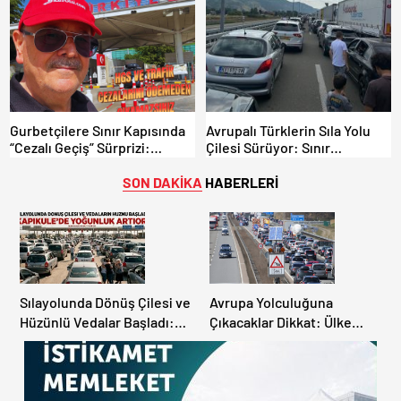
“Hesabınızı Mutlaka Kontrol
Edin”
Gurbetçilere Sınır Kapısında
Avrupalı Türklerin Sıla Yolu
“Cezalı Geçiş” Sürprizi:
Çilesi Sürüyor: Sınır
Ödemeyen Yurt Dışına
Kapılarında Saatler Süren
Çıkamıyor!
Bekleyiş
SON DAKİKA
HABERLERİ
Sılayolunda Dönüş Çilesi ve
Avrupa Yolculuğuna
Hüzünlü Vedalar Başladı:
Çıkacaklar Dikkat: Ülke
Kapıkule’de Yoğunluk
Ülke Güncel Trafik Kuralları,
Artıyor!
Avrupa Otoyol Hız Limitleri