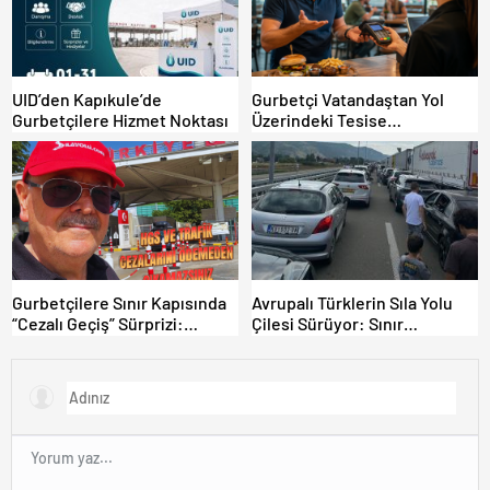
UID’den Kapıkule’de
Gurbetçi Vatandaştan Yol
Gurbetçilere Hizmet Noktası
Üzerindeki Tesise
Dolandırıcılık İddiası:
“Hesabınızı Mutlaka Kontrol
Edin”
Gurbetçilere Sınır Kapısında
Avrupalı Türklerin Sıla Yolu
“Cezalı Geçiş” Sürprizi:
Çilesi Sürüyor: Sınır
Ödemeyen Yurt Dışına
Kapılarında Saatler Süren
Çıkamıyor!
Bekleyiş