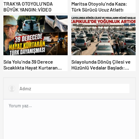
TRAKYA OTOYOLU’NDA
Maritsa Otoyolu’nda Kaza:
BÜYÜK YANGIN:VİDEO
Türk Sürücü Ucuz Atlattı
Sıla Yolu’nda 39 Derece
Sılayolunda Dönüş Çilesi ve
Sıcaklıkta Hayat Kurtaran
Hüzünlü Vedalar Başladı:
Türk Dayanışması!
Kapıkule’de Yoğunluk Artıyor!