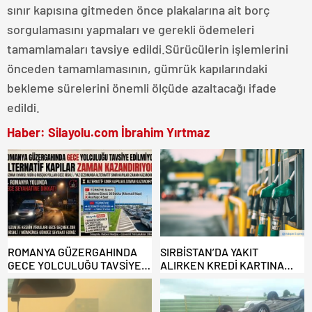
sınır kapısına gitmeden önce plakalarına ait borç
sorgulamasını yapmaları ve gerekli ödemeleri
tamamlamaları tavsiye edildi.Sürücülerin işlemlerini
önceden tamamlamasının, gümrük kapılarındaki
bekleme sürelerini önemli ölçüde azaltacağı ifade
edildi.
Haber: Silayolu.com İbrahim Yırtmaz
ROMANYA GÜZERGAHINDA
SIRBİSTAN’DA YAKIT
GECE YOLCULUĞU TAVSİYE
ALIRKEN KREDİ KARTINA
EDİLMİYOR: ALTERNATİF
DİKKAT: MAĞDUR OLMAYIN!
KAPILAR ZAMAN
KAZANDIRIYOR!