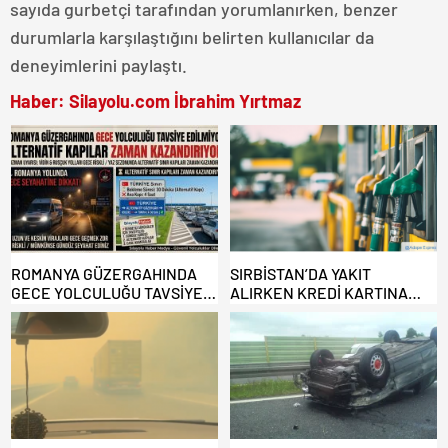
sayıda gurbetçi tarafından yorumlanırken, benzer
durumlarla karşılaştığını belirten kullanıcılar da
deneyimlerini paylaştı.
Haber: Silayolu.com İbrahim Yırtmaz
ROMANYA GÜZERGAHINDA
SIRBİSTAN’DA YAKIT
GECE YOLCULUĞU TAVSİYE
ALIRKEN KREDİ KARTINA
EDİLMİYOR: ALTERNATİF
DİKKAT: MAĞDUR OLMAYIN!
KAPILAR ZAMAN
KAZANDIRIYOR!