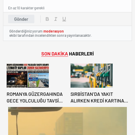
En az 10 karakter gerekli
Gönder
Gönderdiğiniz yorum
moderasyon
ekibi tarafından incelendikten sonra yayınlanacaktır.
SON DAKİKA
HABERLERİ
ROMANYA GÜZERGAHINDA
SIRBİSTAN’DA YAKIT
GECE YOLCULUĞU TAVSİYE
ALIRKEN KREDİ KARTINA
EDİLMİYOR: ALTERNATİF
DİKKAT: MAĞDUR
KAPILAR ZAMAN
OLMAYIN!
KAZANDIRIYOR!