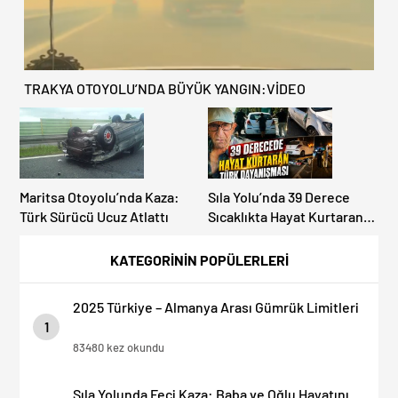
TRAKYA OTOYOLU’NDA BÜYÜK YANGIN:VİDEO
Maritsa Otoyolu’nda Kaza:
Sıla Yolu’nda 39 Derece
Türk Sürücü Ucuz Atlattı
Sıcaklıkta Hayat Kurtaran
Türk Dayanışması!
KATEGORİNİN POPÜLERLERİ
2025 Türkiye – Almanya Arası Gümrük Limitleri
1
83480 kez okundu
Sıla Yolunda Feci Kaza: Baba ve Oğlu Hayatını