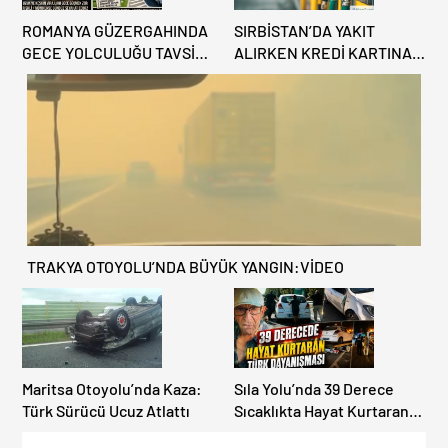
ROMANYA GÜZERGAHINDA
SIRBİSTAN’DA YAKIT
GECE YOLCULUĞU TAVSİYE
ALIRKEN KREDİ KARTINA
EDİLMİYOR: ALTERNATİF
DİKKAT: MAĞDUR
KAPILAR ZAMAN
OLMAYIN!
KAZANDIRIYOR!
TRAKYA OTOYOLU’NDA BÜYÜK YANGIN:VİDEO
Maritsa Otoyolu’nda Kaza:
Sıla Yolu’nda 39 Derece
Türk Sürücü Ucuz Atlattı
Sıcaklıkta Hayat Kurtaran
Türk Dayanışması!