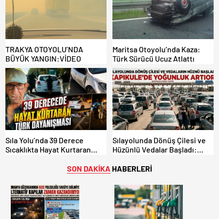
TRAKYA OTOYOLU’NDA
Maritsa Otoyolu’nda Kaza:
BÜYÜK YANGIN:VİDEO
Türk Sürücü Ucuz Atlattı
Sıla Yolu’nda 39 Derece
Sılayolunda Dönüş Çilesi ve
Sıcaklıkta Hayat Kurtaran
Hüzünlü Vedalar Başladı:
Türk Dayanışması!
Kapıkule’de Yoğunluk Artıyor!
SON DAKİKA
HABERLERİ