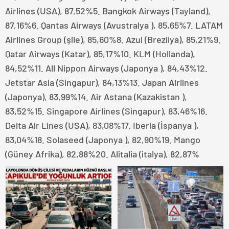
Airlines (USA), 87,52%5. Bangkok Airways (Tayland),
87,16%6. Qantas Airways (Avustralya ), 85,65%7. LATAM
Airlines Group (şile), 85,60%8. Azul (Brezilya), 85,21%9.
Qatar Airways (Katar), 85,17%10. KLM (Hollanda),
84,52%11. All Nippon Airways (Japonya ), 84,43%12.
Jetstar Asia (Singapur), 84,13%13. Japan Airlines
(Japonya), 83,99%14. Air Astana (Kazakistan ),
83,52%15. Singapore Airlines (Singapur), 83,46%16.
Delta Air Lines (USA), 83,08%17. Iberia (İspanya ),
83,04%18. Solaseed (Japonya ), 82,90%19. Mango
(Güney Afrika), 82,88%20. Alitalia (italya), 82,87%