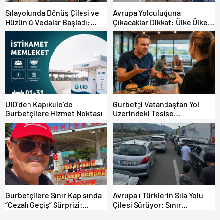
Sılayolunda Dönüş Çilesi ve
Avrupa Yolculuğuna
Hüzünlü Vedalar Başladı:
Çıkacaklar Dikkat: Ülke Ülke
Kapıkule’de Yoğunluk Artıyor!
Güncel Trafik Kuralları,
Avrupa Otoyol Hız Limitleri
UID’den Kapıkule’de
Gurbetçi Vatandaştan Yol
Gurbetçilere Hizmet Noktası
Üzerindeki Tesise
Dolandırıcılık İddiası:
“Hesabınızı Mutlaka Kontrol
Edin”
Gurbetçilere Sınır Kapısında
Avrupalı Türklerin Sıla Yolu
“Cezalı Geçiş” Sürprizi:
Çilesi Sürüyor: Sınır
Ödemeyen Yurt Dışına
Kapılarında Saatler Süren