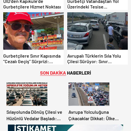
UID’den Kapıkule’de
Gurbetçi Vatandaştan Yol
Gurbetçilere Hizmet Noktası
Üzerindeki Tesise
Dolandırıcılık İddiası:
“Hesabınızı Mutlaka Kontrol
Edin”
Gurbetçilere Sınır Kapısında
Avrupalı Türklerin Sıla Yolu
“Cezalı Geçiş” Sürprizi:
Çilesi Sürüyor: Sınır
Ödemeyen Yurt Dışına
Kapılarında Saatler Süren
Çıkamıyor!
Bekleyiş
SON DAKİKA
HABERLERİ
Sılayolunda Dönüş Çilesi ve
Avrupa Yolculuğuna
Hüzünlü Vedalar Başladı:
Çıkacaklar Dikkat: Ülke
Kapıkule’de Yoğunluk
Ülke Güncel Trafik Kuralları,