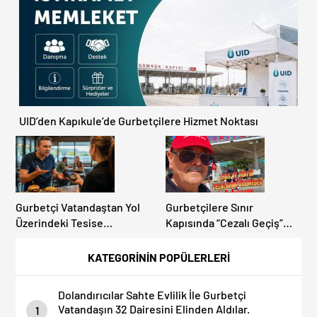
Artıyor!
Avrupa Otoyol Hız Limitleri
UID’den Kapıkule’de Gurbetçilere Hizmet Noktası
Gurbetçi Vatandaştan Yol
Gurbetçilere Sınır
Üzerindeki Tesise
Kapısında “Cezalı Geçiş”
Dolandırıcılık İddiası:
Sürprizi: Ödemeyen Yurt
“Hesabınızı Mutlaka Kontrol
Dışına Çıkamıyor!
KATEGORİNİN POPÜLERLERİ
Edin”
Dolandırıcılar Sahte Evlilik İle Gurbetçi
Vatandaşın 32 Dairesini Elinden Aldılar.
1