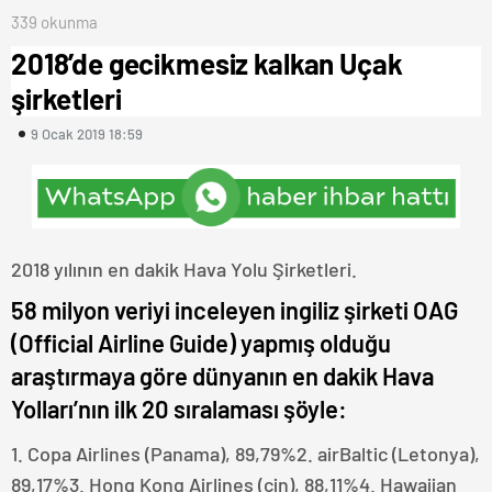
339 okunma
2018’de gecikmesiz kalkan Uçak
şirketleri
9 Ocak 2019 18:59
2018 yılının en dakik Hava Yolu Şirketleri.
58 milyon veriyi inceleyen ingiliz şirketi OAG
(Official Airline Guide) yapmış olduğu
araştırmaya göre dünyanın en dakik Hava
Yolları’nın ilk 20 sıralaması şöyle:
1. Copa Airlines (Panama), 89,79%2. airBaltic (Letonya),
89,17%3. Hong Kong Airlines (çin), 88,11%4. Hawaiian