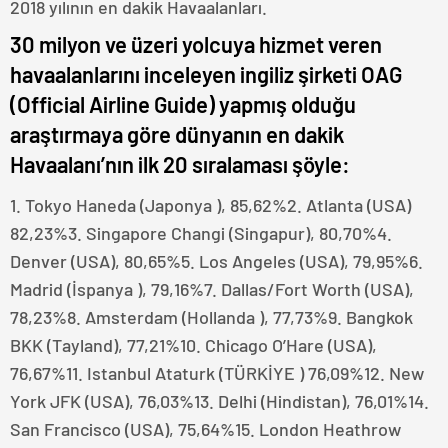
2018 yılının en dakik Havaalanları.
30 milyon ve üzeri yolcuya hizmet veren
havaalanlarını inceleyen ingiliz şirketi OAG
(Official Airline Guide) yapmış olduğu
araştırmaya göre dünyanın en dakik
Havaalanı’nın ilk 20 sıralaması şöyle:
1. Tokyo Haneda (Japonya ), 85,62%2. Atlanta (USA)
82,23%3. Singapore Changi (Singapur), 80,70%4.
Denver (USA), 80,65%5. Los Angeles (USA), 79,95%6.
Madrid (İspanya ), 79,16%7. Dallas/Fort Worth (USA),
78,23%8. Amsterdam (Hollanda ), 77,73%9. Bangkok
BKK (Tayland), 77,21%10. Chicago O’Hare (USA),
76,67%11. Istanbul Ataturk (TÜRKİYE ) 76,09%12. New
York JFK (USA), 76,03%13. Delhi (Hindistan), 76,01%14.
San Francisco (USA), 75,64%15. London Heathrow