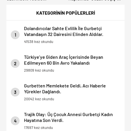
Dolandırıcılık İddiası:
Sürprizi: Ödemeyen Yurt
“Hesabınızı Mutlaka Kontrol
Dışına Çıkamıyor!
KATEGORİNİN POPÜLERLERİ
Edin”
Dolandırıcılar Sahte Evlilik İle Gurbetçi
Vatandaşın 32 Dairesini Elinden Aldılar.
1
41538 kez okundu
Türkiye’ye Giden Araç İçerisinde Beyan
Edilmeyen 60 Bin Avro Yakalandı
2
29809 kez okundu
Gurbetten Memlekete Geldi, Acı Haberle
Yürekler Dağlandı.
3
20042 kez okundu
Trajik Olay: Üç Çocuk Annesi Gurbetçi Kadın
Hayatına Son Verdi.
4
17697 kez okundu