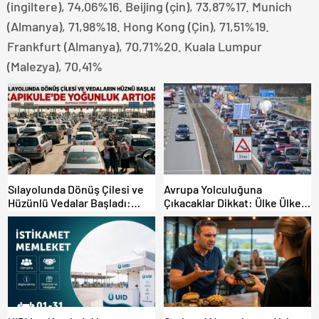
(ingiltere), 74,06%16. Beijing (çin), 73,87%17. Munich
(Almanya), 71,98%18. Hong Kong (Çin), 71,51%19.
Frankfurt (Almanya), 70,71%20. Kuala Lumpur
(Malezya), 70,41%
Sılayolunda Dönüş Çilesi ve
Avrupa Yolculuğuna
Hüzünlü Vedalar Başladı:
Çıkacaklar Dikkat: Ülke Ülke
Kapıkule’de Yoğunluk Artıyor!
Güncel Trafik Kuralları,
Avrupa Otoyol Hız Limitleri