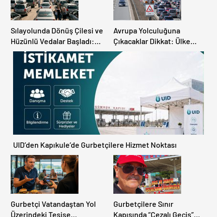
Sılayolunda Dönüş Çilesi ve
Avrupa Yolculuğuna
Hüzünlü Vedalar Başladı:
Çıkacaklar Dikkat: Ülke
Kapıkule’de Yoğunluk
Ülke Güncel Trafik Kuralları,
Artıyor!
Avrupa Otoyol Hız Limitleri
UID’den Kapıkule’de Gurbetçilere Hizmet Noktası
Gurbetçi Vatandaştan Yol
Gurbetçilere Sınır
Üzerindeki Tesise
Kapısında “Cezalı Geçiş”